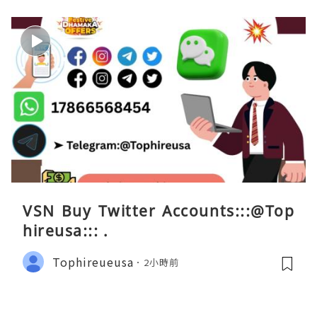
VSN Buy Twitter Accounts:::@Top
hireusa::: .
Tophireueusa
2小時前