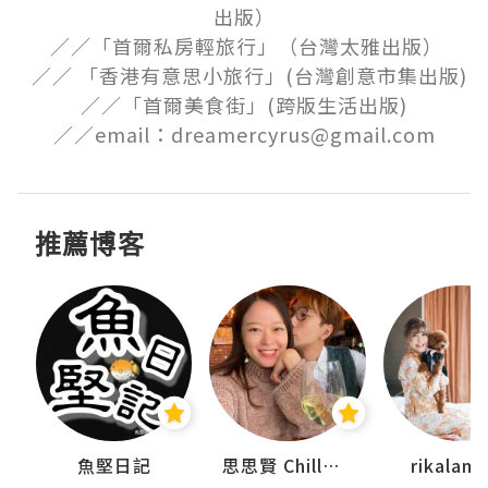
出版）

 ／／「首爾私房輕旅行」（台灣太雅出版）

  ／／ 「香港有意思小旅行」(台灣創意市集出版)

／／「首爾美食街」(跨版生活出版)

／／email：dreamercyrus@gmail.com
推薦博客
urnal
魚堅日記
思思賢 ChillMyBabe
rikala