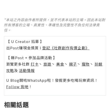
*本站之內容由作者所提供，並不代表本站的立場。因此本站對
所有博客的立場、真實性、準確性及完整性不負任何法律責
任。
【 U Creator 招募 】
出Post賺現金獎賞 l
登記《社群創作有價企劃》
【 睇Post + 參加品牌活動 】
瀏覽更多社群
打卡
丶
旅遊
丶
美食
丶
親子
丶
寵物
丶
扮靚
攻略
及
活動情報
U Blog開咗WhatsApp啦！發掘更多吃喝玩樂資訊！
Follow 我哋
！
相關話題