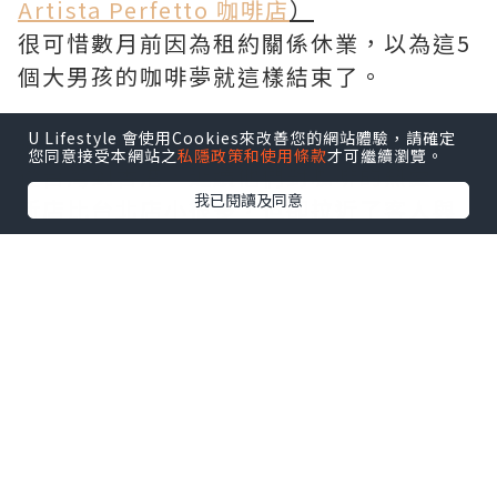
Artista Perfetto 咖啡店
）
很可惜數月前因為租約關係休業，以為這5
個大男孩的咖啡夢就這樣結束了。
這個月他們重新落戶灣仔霎西街的角落，
U Lifestyle 會使用Cookies來改善您的網站體驗，請確定
您同意接受本網站之
私隱政策和使用條款
才可繼續瀏覽。
從台灣到香港，延續他們對咖啡的熱愛。
我已閱讀及同意
新店比台北店小很多，但卻拉近了客人與
咖啡師的距離，
客人散落在Bar台四周，聊聊天交換咖啡資
訊八卦，
氣氛是和諧親切的，帶點台式溫暖的人情
味。
從前覺得咖啡店總是酷酷的、很個人的、
沒太多互動的，