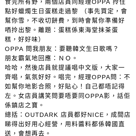
食完所有野，兩個店員同經理OPPA 拎住
點好蠟燭生日蛋糕走過黎 （事先買定，會
幫你雪，不收切餅費，到時會幫你準備好
哂拎出黎。離題：蛋糕係東海堂抹茶蛋
糕，好好味）
OPPA 問我朋友：要聽韓文生日歌嗎？
朋友霸氣地回應：ＮＯ。
哈哈，然後店員就提議唱中文版，大家一
齊唱，氣氛好好。唱完，經理OPPA問：不
如幫你地影合照，好貼心！自己都唔記得
左。女店員講笑問要唔要同OPPA影，話佢
係鎮店之寶。
總括：OUTDARK 店員都好NICE，成間店
睇得出好用心經營，用料醬料都係韓國直
送，會想再去。