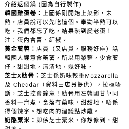
介紹返個鍋 (圖為自行製作)
韓國雞蛋卷：
上圖係剛開始上菜影，未
熟，店員說可以先吃這個。奉勸半熟可以
吃，我們都忘了吃，結果熟到變老蛋！
注：蛋內含青、紅椒。
黃金薯蓉：
店員（又店員，服務好麻）話
韓國人鐘意食蕃薯，所以用黎整，少食薯
仔。甜甜地，清清地，幾好味。
芝士X肋骨：
芝士係奶味較重Mozzarella
及 Cheddar（資料由店員提供），拉極唔
斷，芝士控會鐘意！肋骨用左韓國甘草同
香料一齊煮，食落冇藥味，甜甜地，唔係
得個辣字。想吃肉的建議點炒雞。
奶酪粟米：
即係芝士粟米，你想像到，甜