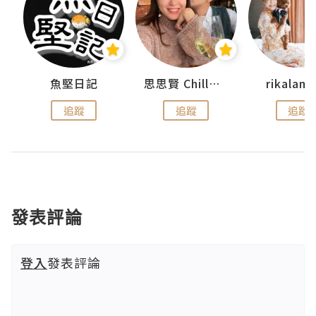
urnal
魚堅日記
思思賢 ChillMyBabe
rikala
追蹤
追蹤
追蹤
發表評論
登入
發表評論