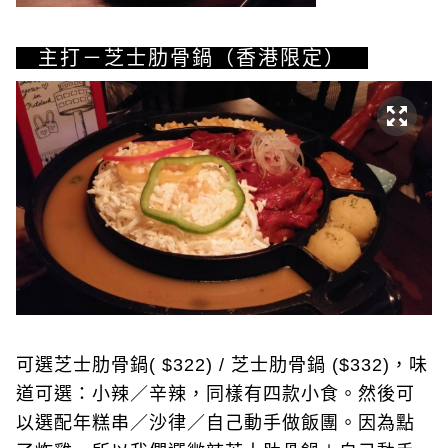
主打－芝士肋骨鍋（香港限定）
可選芝士肋骨鍋( $322) / 芝士肋骨鍋 ($332)，味
道可選：小辣／辛辣，同樣有四款小食。然後可
以選配年糕串／沙律／自己動手做飯團。因為點