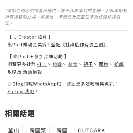
*本站之內容由作者所提供，並不代表本站的立場。因此本站對
所有博客的立場、真實性、準確性及完整性不負任何法律責
任。
【 U Creator 招募 】
出Post賺現金獎賞 l
登記《社群創作有價企劃》
【 睇Post + 參加品牌活動 】
瀏覽更多社群
打卡
丶
旅遊
丶
美食
丶
親子
丶
寵物
丶
扮靚
攻略
及
活動情報
U Blog開咗WhatsApp啦！發掘更多吃喝玩樂資訊！
Follow 我哋
！
相關話題
釜山
韓國菜
韓國
OUTDARK