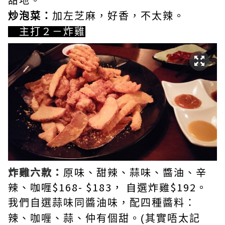
甜地。
炒泡菜：
加左芝麻，好香，不太辣。
主打２－炸雞
炸雞六款：
原味、甜辣、蒜味、醬油、辛
辣、咖喱$168- $183， 自選炸雞$192。
我們自選蒜味同醬油味，配四種醬料：
辣、咖喱、蒜、仲有個甜。(其實唔太記