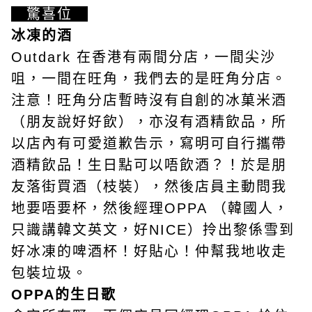
驚喜位
冰凍的酒
Outdark 在香港有兩間分店，一間尖沙
咀，一間在旺角，我們去的是旺角分店。
注意！旺角分店暫時沒有自創的
冰菓米酒
（朋友說好好飲），亦沒有酒精飲品，所
以店內有可愛道歉告示，
寫明
可自行攜帶
酒精飲品！生日點可以唔飲酒？！於是朋
友落街買酒（枝裝），然後
店員主
動問我
地要唔要杯，然後經理OPPA （
韓國人，
只識講韓文英文，
好NICE）
拎出黎係雪到
好
冰凍的
啤酒杯！好貼心！仲幫我地收走
包裝垃圾。
OPPA的生日歌