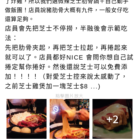
了炸雞，所以我們選微辣芝士肋骨鍋＋自己動手
做飯團！店員說豬肋骨大概有九件，一般女仔吃
還算足夠。
店員會先把芝士不停撈，半融後會示範吃
法：
先把肋骨夾起，再把芝士拉起，再捲起來
就可以了。店員都好NICE 會問你想自己試
捲定幫你捲好。然後還說芝士可以免費添
加！！！！（對愛芝士控來說太感動了，
之前芝士雞煲加一塊芝士$8 ...)
點擊圖片放大
+2