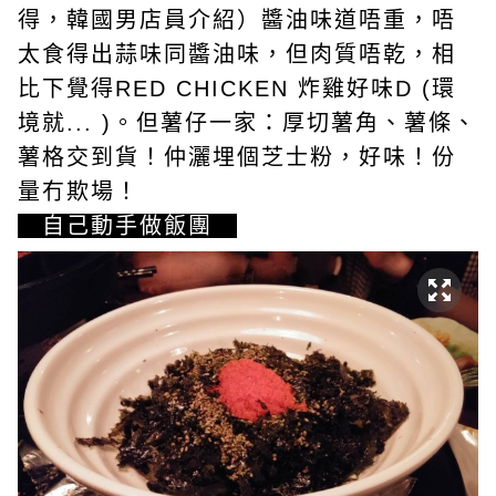
得，韓國男店員介紹）醬油味道唔重，唔
太食得出蒜味同醬油味，但肉質唔乾，相
比下覺得RED CHICKEN 炸雞好味D (環
境就... )。但薯仔一家：厚切薯角、薯條、
薯格交到貨！仲灑埋個芝士粉，好味！份
量冇欺場！
自己動手做飯團