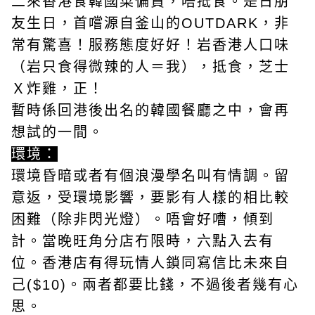
二來香港食韓國菜偏貴，唔抵食。是日朋
友生日，首嚐源自釜山的OUTDARK，非
常有驚喜！服務態度好好！岩香港人口味
（岩只食得微辣的人＝我），抵食，芝士
Ｘ炸雞，正！
暫時係回港後出名的韓國餐廳之中，會再
想試的一間。
環境：
環境昏暗或者有個浪漫學名叫有情調。留
意返，受環境影響，要影有人樣的相比較
困難（除非閃光燈）。唔會好嘈，傾到
計。當晚旺角分店冇限時，六點入去有
位。香港店有得玩情人鎖同寫信比未來自
己($10)。兩者都要比錢，不過後者幾有心
思。