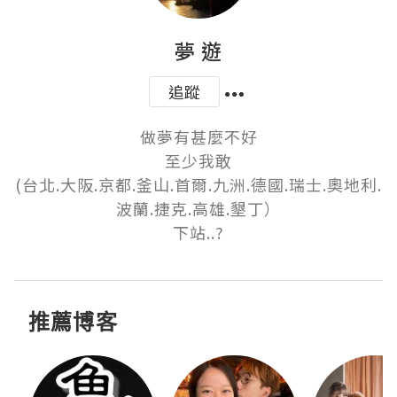
夢 遊
追蹤
做夢有甚麼不好

至少我敢

(台北.大阪.京都.釜山.首爾.九洲.德國.瑞士.奧地利.
波蘭.捷克.高雄.墾丁）

下站..?
推薦博客