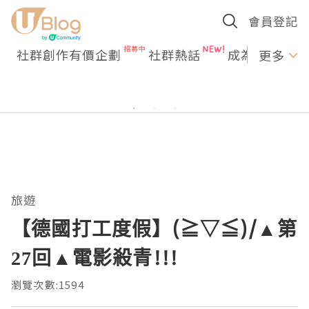
會員登記
社群創作有價企劃
社群熱話
成為U Creato
更多
旅遊
【德國打工度假】(≧▽≦)/▲第
27回▲電影殺青!!!
瀏覽次數:1594