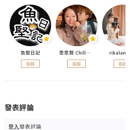
urnal
魚堅日記
思思賢 ChillMyBabe
rikala
追蹤
追蹤
追蹤
發表評論
登入
發表評論