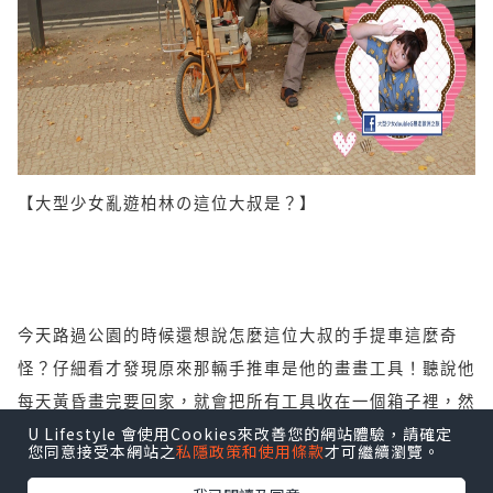
【大型少女亂遊柏林の這位大叔是？】
今天路過公園的時候還想說怎麼這位大叔的手提車這麼奇
怪？仔細看
才發現原來那輛手推車是他的畫畫工具！聽說他
每天黃昏畫完要回家
，就會把所有工具收在一個箱子裡，然
U Lifestyle 會使用Cookies來改善您的網站體驗，請確定
後騎著這個手提車回家～
您同意接受本網站之
私隱政策和使用條款
才可繼續瀏覽。