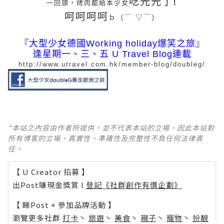
吃光光了!
一回頭，烤肉都給本少女
呵呵呵呵
ｂ（￣ ▽￣）
『大型少女德國Working holiday爆笑之旅』
逢星期一、三、五 U Travel Blog連載
http://www.utravel.com.hk/member-blog/doubleg/
*本站之內容由作者所提供，並不代表本站的立場。因此本站對
所有博客的立場、真實性、準確性及完整性不負任何法律責
任。
【 U Creator 招募 】
出Post賺現金獎賞 l
登記《社群創作有價企劃》
【 睇Post + 參加品牌活動 】
瀏覽更多社群
打卡
丶
旅遊
丶
美食
丶
親子
丶
寵物
丶
扮靚