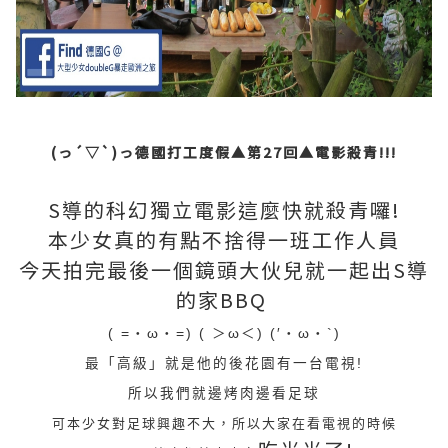
(っ´▽`)っ德國打工度假▲第27回▲電影殺青!!!
S導的科幻獨立電影這麼快就殺青囉!
本少女真的有點不捨得一班工作人員
今天拍完最後一個鏡頭大伙兒就一起出S導
的家BBQ
( =・ω・=) ( ＞ω＜) (′・ω・`)
最「高級」就是他的後花園有一台電視!
所以我們就邊烤肉邊看足球
可本少女對足球興趣不大，所以大家在看電視的時候