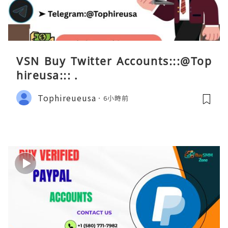
VSN Buy Twitter Accounts:::@Top
hireusa::: .
Tophireueusa
6小時前