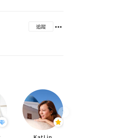
追蹤
杜
KatLin
Missmiki 米奇小姐