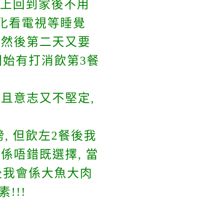
晚上回到家後不用
梳化看電視等睡覺
 然後第二天又要
開始有打消飲第3餐
而且意志又不堅定,
, 但飲左2餐後我
係唔錯既選擇, 當
今後我會係大魚大肉
!!!