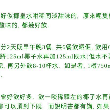
好似椰皇水咁稀同淡甜味的, 原來呢
味的, 都幾好飲.
2天既早午晚3餐, 共6餐飲晒佢, 飲
125ml椰子水再加125ml既水(但水不要
, 再另外飲8-10杯水. 如是者, 1樽7
.
會好飲好多. 飲一啖稀釋左的椰子水再飲
都可以頂到下既. 而說明書都有講, 如果