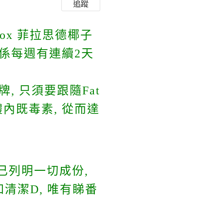
追蹤
etox 菲拉思德椰子
 即係每週有連續2天
, 只須要跟隨Fat
去除身體內既毒素, 從而達
已列明一切成份,
清潔D, 唯有睇番