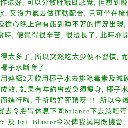
工作還好, 可以分散肚餓既感覺, 但想到
子水, 又沒力氣去做運動配合, 只可坐在
苦及擔心晚上會有餓到睡不著的情況出現,
時, 便覺得很辛苦, 很漫長了, 此時亦
得太多了, 所以突然吃太少便不習慣, 
椰子水斷食了.
用連續2天飲用椰子水去排除毒素及減磅
成效, 如果有咩約會或急須瘦身, 椰子水
而進行啦, 千祈唔好死頂呀!!! 所以
餐去令腸胃休息下同balance下去減輕毒素
oza 及 Fat Blaster今次俾我試用既機會,