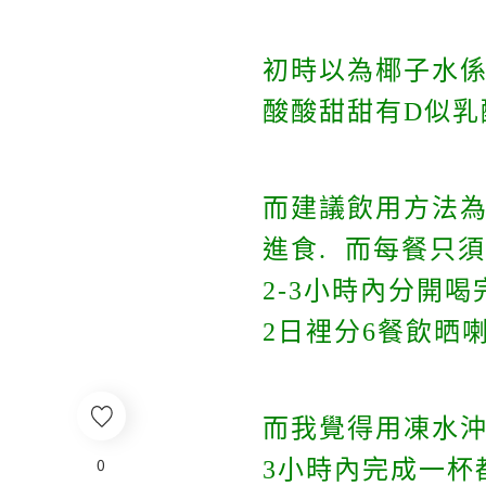
初時以為椰子水係
酸酸甜甜有D似乳酸
而建議飲用方法為分
進食. 而每餐只須將
2-3小時內分開喝完
2日裡分6餐飲晒喇
而我覺得用凍水沖
0
3小時內完成一杯