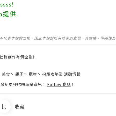
ssss!
za提供.
並不代表本站的立場。因此本站對所有博客的立場、真實性、準確性
社群創作有價企劃》
】
丶
美食
丶
親子
丶
寵物
丶
扮靚攻略
及
活動情報
p啦！發掘更多吃喝玩樂資訊！
Follow 我哋
！
收藏