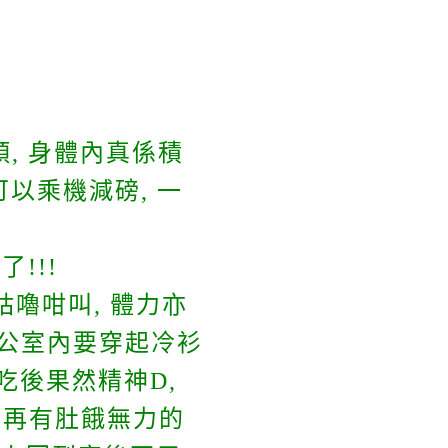
, 身體內真係積
可以乘機減磅, 一
!!!
咕嚕咁叫, 體力亦
辦公室內要穿起冷衫
 吃後果然精神D,
又再有肚餓無力的