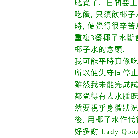
感覺了. 日間要
吃飯, 只須飲椰
時, 便覺得很辛
重複3餐椰子水斷食
椰子水的念頭.
我可能平時真係吃
所以便失守同停止
雖然我未能完成試
都覺得有去水腫既
然要視乎身體狀況
後, 用椰子水作代
好多謝 Lady Qo