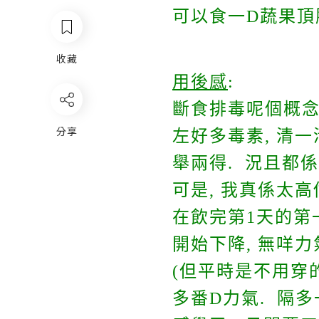
可以食一D蔬果頂
收藏
用後感
:
斷食排毒呢個概念
分享
左好多毒素, 清一
舉兩得. 況且都係
可是, 我真係太高
在飲完第1天的第一
開始下降, 無咩
(但平時是不用穿的
多番D力氣. 隔