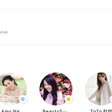
Love
Amy Ng
BeautySearch
ToTo 杜