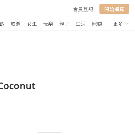
會員登記
開始撰寫
食
旅遊
女生
玩樂
親子
生活
寵物
行山
更多
打卡
oconut