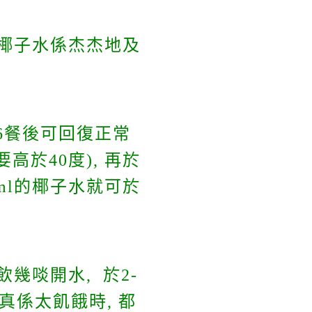
隻椰子水係杰杰地及
用6餐後可回復正常
高於40度), 再於
50ml的椰子水就可於
幾啖開水, 於2-
真係太飢餓時, 都