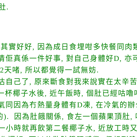
肚.
其實好好, 因為成日食埋咁多快餐同肉類
清佢真係一件好事, 對自己身體好D, 亦
2天啫, 所以都覺得一試無妨.
估自己了, 原來斷食對我來說實在太辛苦了
杯椰子水後, 近午飯時, 個肚已經咕嚕
力氣同因為冇熱量身體有D凍, 在冷氣的
). 因為肚餓關係, 食左一個蘋果頂肚,
多一小時就再飲第二餐椰子水, 近放工時