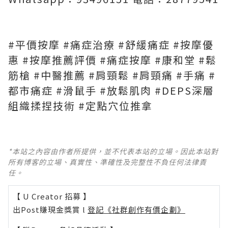
#平價按摩 #痛症治療 #舒緩痛症 #按摩優
惠 #按摩推薦評價 #痛症按摩 #康和堂 #鬆
筋槍 #中醫推薦 #肩頸鬆 #肩頸痛 #手痛 #
都市痛症 #滑鼠手 #放鬆肌肉 #DEPS深層
組織揉捏技術 #定點穴位推拿
*本站之內容由作者所提供，並不代表本站的立場。因此本站對
所有博客的立場、真實性、準確性及完整性不負任何法律責
任。
【 U Creator 招募 】
出Post賺現金獎賞 l
登記《社群創作有價企劃》