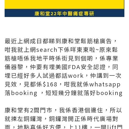
最近上網成日都睇到康和堂鬆筋槍廣告，
咁我就上網search下係咩東東啦~原來鬆
筋槍唔係我地平時係街見到個啲，係專業
儀器黎，仲要有埋美國FDA安全認證，同
埋已經好多人試過都話work，仲講到一次
見效，見都係$168，咁我就係whatsapp
落booking ，短短幾分鐘就落好booking
康和堂有2間門市，我係香港個邊住，所以
就揀左銅鑼灣，銅鑼灣開正係時代廣場對
面，地點真係好方便，上11樓，一開lift門