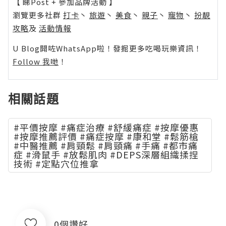
【 睇Post + 參加品牌活動 】
瀏覽更多社群
打卡
丶
旅遊
丶
美食
丶
親子
丶
寵物
丶
扮靚
攻略
及
活動情報
U Blog開咗WhatsApp啦！發掘更多吃喝玩樂資訊！
Follow 我哋
！
相關話題
#平價按摩 #痛症治療 #舒緩痛症 #按摩優惠
#按摩推薦評價 #痛症按摩 #康和堂 #鬆筋槍
#中醫推薦 #肩頸鬆 #肩頸痛 #手痛 #都市痛
症 #滑鼠手 #放鬆肌肉 #DEPS深層組織揉捏
技術 #定點穴位推拿
0個讚好