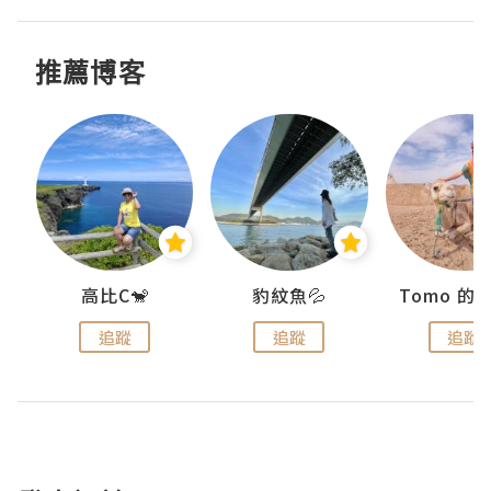
推薦博客
)
高比C🐒
豹紋魚💦
追蹤
追蹤
追蹤