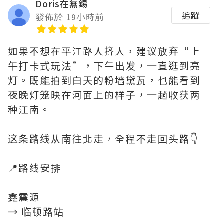
Doris在無錫
追蹤
發佈於 19小時前
如果不想在平江路人挤人，建议放弃“上
午打卡式玩法”，下午出发，一直逛到亮
灯。既能拍到白天的粉墙黛瓦，也能看到
夜晚灯笼映在河面上的样子，一趟收获两
种江南。
这条路线从南往北走，全程不走回头路👇
📍路线安排
鑫震源
→ 临顿路站