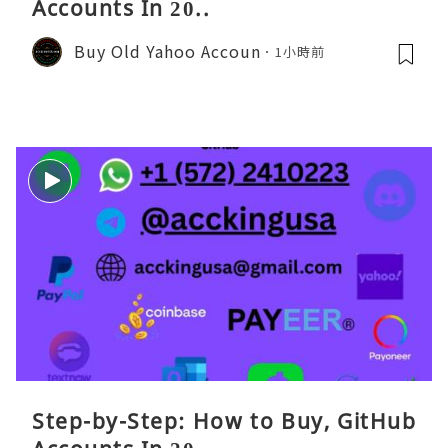
Accounts In 20..
Buy Old Yahoo Accoun
1小時前
Step-by-Step: How to Buy, GitHub