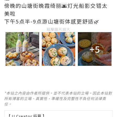
傍晚的山塘街晚霞绮丽🌆灯光船影交错太
美啦
下午5点半-9点游山塘街体感更舒适🌿
點擊圖片放大
+5
*本站之內容由作者所提供，並不代表本站的立場。因此本站對
所有博客的立場、真實性、準確性及完整性不負任何法律責
任。
【 U Creator 招募 】