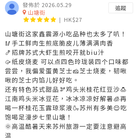
發佈於 2026.05.29
追蹤
山塘街
HK$27
山塘街这家鑫震源小吃品种也太多了叭！
🥢手工鲜肉生煎底脆皮儿薄满满肉香
🍤招牌苏式大虾生煎咬开就biu汁
🥠纸皮烧麦 可以点四色玲珑装四个口味都
尝尝，我偏爱蛋黄芝士🧀芝士烧麦，韧啾
啾的芝士内馅儿好好吃。
还有特色苏式甜品🫘鸡头米桂花红豆沙🍮
江南鸡头米冰豆花，冰冰凉凉好解暑🧊再
喝一杯桂花玉露琼浆液🍶苏州有多美😌吃
饱喝足漫步七里山塘！
🌞高温酷暑天来苏州旅游一定要注意避高
温