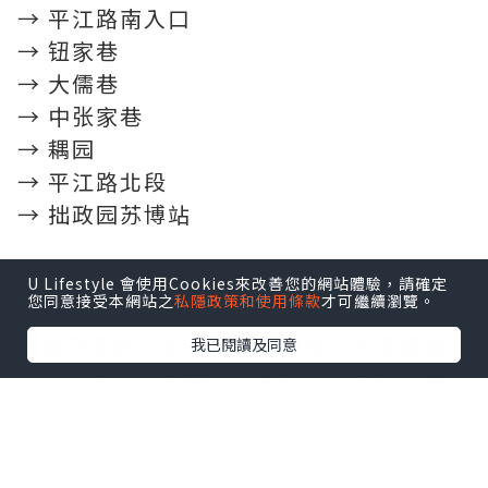
→ 平江路南入口
→ 钮家巷
→ 大儒巷
→ 中张家巷
→ 耦园
→ 平江路北段
→ 拙政园苏博站
⏰13:30｜先去鑫震源吃午餐
U Lifestyle 會使用Cookies來改善您的網站體驗，請確定
您同意接受本網站之
私隱政策和使用條款
才可繼續瀏覽。
不要空着肚子进平江路，沿街小吃看着很
我已閱讀及同意
多，边走边吃反而很容易踩雷。建议先安
排一顿鑫震源，吃饱以后再慢慢逛。
鲜肉生煎是经典咸鲜口，底部煎得焦香酥