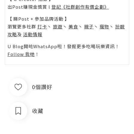
出Post賺現金獎賞 l
登記《社群創作有價企劃》
【 睇Post + 參加品牌活動 】
瀏覽更多社群
打卡
丶
旅遊
丶
美食
丶
親子
丶
寵物
丶
扮靚
攻略
及
活動情報
U Blog開咗WhatsApp啦！發掘更多吃喝玩樂資訊！
Follow 我哋
！
0個讚好
收藏