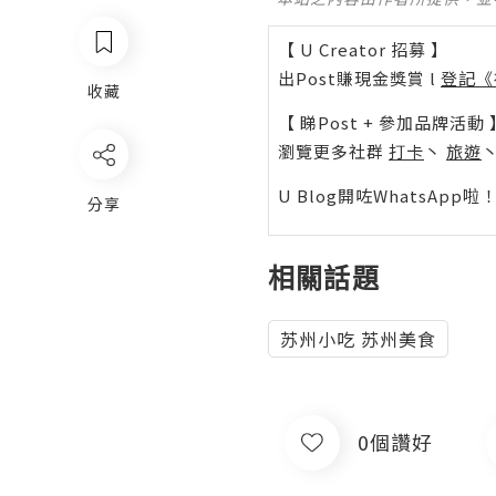
【 U Creator 招募 】
出Post賺現金獎賞 l
登記《
收藏
【 睇Post + 參加品牌活動 
瀏覽更多社群
打卡
丶
旅遊
U Blog開咗WhatsAp
分享
相關話題
苏州小吃 苏州美食
0個讚好