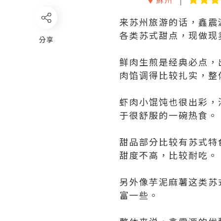
来苏州旅游的话，鑫震
各类苏式甜点，现做现
分享
鲜肉生煎是经典必点，
肉馅调得比较扎实，整
虾肉小馄饨也很出彩，
于很舒服的一碗热食。
甜品部分比较有苏式特
甜度不高，比较耐吃。
另外像芋泥麻薯这类苏
富一些。