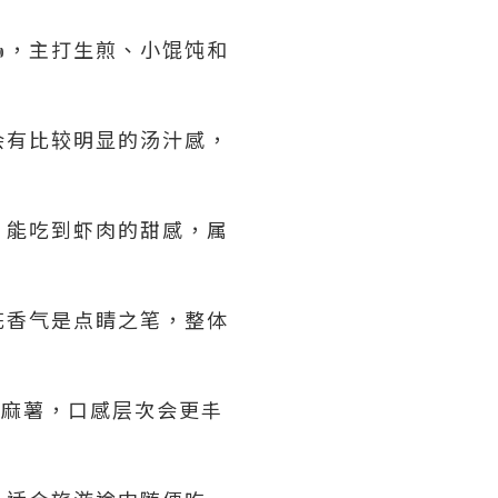
，主打生煎、小馄饨和
会有比较明显的汤汁感，
，能吃到虾肉的甜感，属
花香气是点睛之笔，整体
弹麻薯，口感层次会更丰