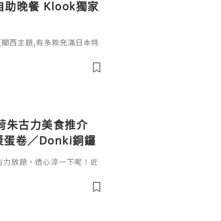
自助晚餐 Klook獨家
月嘅關西主題,有多款充滿日本特
而家Klook做緊7折優惠,唔
,包括松板和牛鮮貝皇帝蟹腳
式咖啡咖哩､蠔肉海老大阪燒､
､和牛蟹肉腐皮壽司､抹茶提
🇯🇵自助餐當然仲包括各國
荷朱古力美食推介
蛋卷／Donki銅鑼
古力放題，透心涼一下呢！近
力味新品，但要搵到清涼薄荷
考眼光！小編就搜集8大值得
～