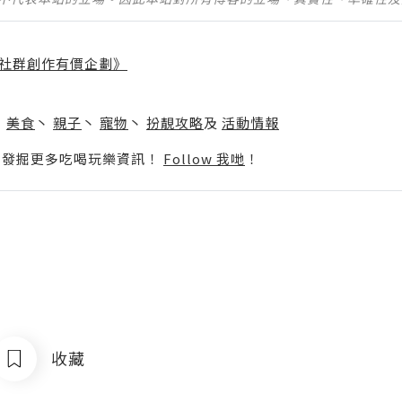
社群創作有價企劃》
】
丶
美食
丶
親子
丶
寵物
丶
扮靚攻略
及
活動情報
p啦！發掘更多吃喝玩樂資訊！
Follow 我哋
！
收藏