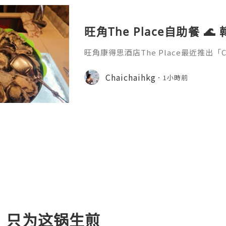
旺角The Place自助餐 🌊
旺角康得思酒店The Place最近推出「C
餐，冰鎮海鮮區有生蠔、龍蝦、蟹腳任拿
饌，砂鍋醬味可樂炒牛肉、可樂蜜汁燻
Chaichaihkg
1小時前
魚撈伊麵，中西融合好搭！還有韓式炸雞
甜品有芒果拿破崙、貓山王榴槤班戟加10款
助晚餐在香港來說性價比好高～想試可樂
rk🥤 Klo
，只为这锅生煎