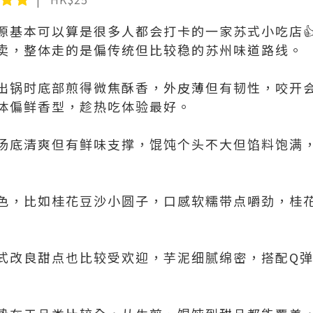
源基本可以算是很多人都会打卡的一家苏式小吃店
卖，整体走的是偏传统但比较稳的苏州味道路线。
出锅时底部煎得微焦酥香，外皮薄但有韧性，咬开
体偏鲜香型，趁热吃体验最好。
汤底清爽但有鲜味支撑，馄饨个头不大但馅料饱满
色，比如桂花豆沙小圆子，口感软糯带点嚼劲，桂
式改良甜点也比较受欢迎，芋泥细腻绵密，搭配Q