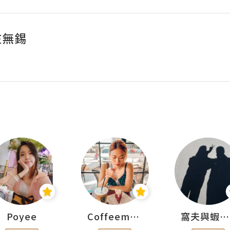
s在無錫
Poyee
Coffeemeetjojo
窩夫與蝦子餅