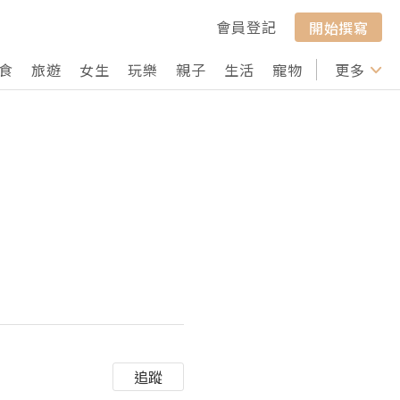
會員登記
開始撰寫
食
旅遊
女生
玩樂
親子
生活
寵物
行山
更多
打卡
追蹤