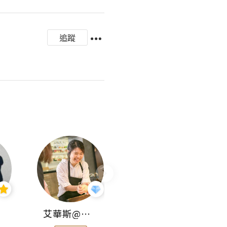
追蹤
艾華斯@鄭大小姐工房
KEEP MY FAITH