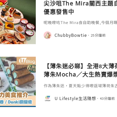
尖沙咀The Mira關西主題
優惠發售中
呢晚嚟咗The Mira食自助晚餐,今個
色嘅美食,當然唔少得其他各國美食啦😚 
好錯過啊🤗今期主打各款日本經典料理
ChubbyBowtie
25分鐘前
鍋､脆炸海膽醬章魚小丸子､黑豚蕃茄日
蜜糖五花腩大阪燒､西京味噌焗三文魚柳
拉米蘇､抹茶蕨餅等,真係好有關西風特色
美食,優質空運
【薄朱迷必睇】全港8大薄
薄朱Mocha／大生熱賣爆漿
燒
作為薄朱迷，夏天點少得嚟返場薄荷朱
排各大品牌都趁夏天推出唔少薄荷朱古
感同朱古力香氣完美平衡嘅美食真係要
U Lifestyle生活隨想
43分鐘前
推介嘅薄荷朱古力美食，即刻睇落去啦