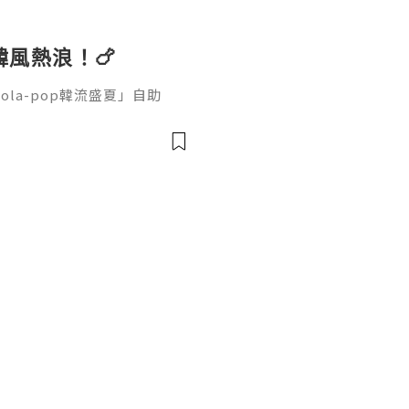
 韓風熱浪！🍗
ola-pop韓流盛夏」自助
🦀 廚師團隊大膽以可樂入
火腿，喜驚喜是可樂香蔥醬鮑
薄餅、辣炒年糕等韓味🇰🇷
MÖVENPICK雪糕🍰 自
入饌新奇配搭可以bookma