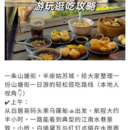
一条山塘街，半座姑苏城。给大家整理一
份山塘街一日游的轻松逛吃路线（本地人
视角👇）
✔️上午：
从白居易码头乘乌篷船🚣出发，航程大约
半小时。一路能看到典型的江南水巷景
致，小桥、白墙黛瓦与红灯点缀在水面两