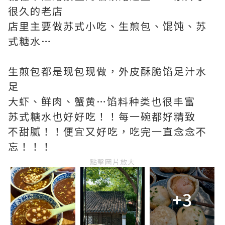
很久的老店
店里主要做苏式小吃、生煎包、馄饨、苏
式糖水…
生煎包都是现包现做，外皮酥脆馅足汁水
足
大虾、鲜肉、蟹黄…馅料种类也很丰富
苏式糖水也好好吃！！每一碗都好精致
不甜腻！！便宜又好吃，吃完一直念念不
忘！！！
點擊圖片放大
+3