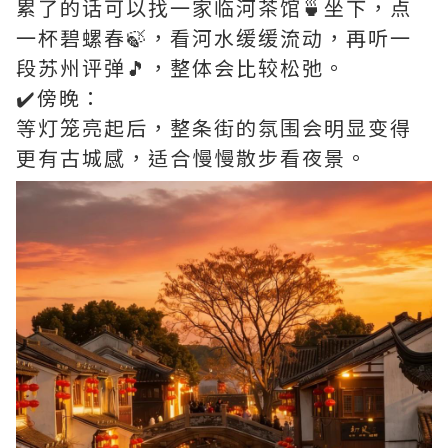
累了的话可以找一家临河茶馆🍵坐下，点
一杯碧螺春🍃，看河水缓缓流动，再听一
段苏州评弹🎵，整体会比较松弛。
✔️傍晚：
等灯笼亮起后，整条街的氛围会明显变得
更有古城感，适合慢慢散步看夜景。