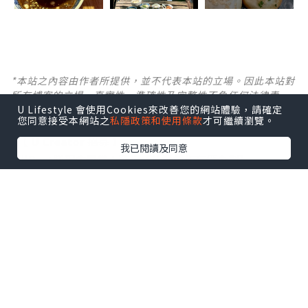
*本站之內容由作者所提供，並不代表本站的立場。因此本站對
所有博客的立場、真實性、準確性及完整性不負任何法律責
U Lifestyle 會使用Cookies來改善您的網站體驗，請確定
任。
您同意接受本網站之
私隱政策和使用條款
才可繼續瀏覽。
【 U Creator 招募 】
我已閱讀及同意
出Post賺現金獎賞 l
登記《社群創作有價企劃》
【 睇Post + 參加品牌活動 】
瀏覽更多社群
打卡
丶
旅遊
丶
美食
丶
親子
丶
寵物
丶
扮靚
攻略
及
活動情報
U Blog開咗WhatsApp啦！發掘更多吃喝玩樂資訊！
Follow 我哋
！