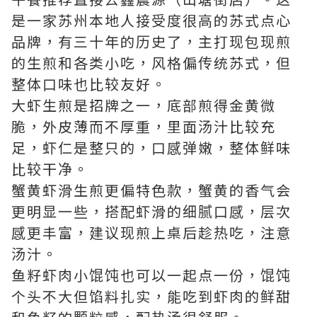
是一家苏州本地人接受度很高的苏式点心
品牌，有三十年的历史了，主打现包现煎
的生煎和各类小吃，风格偏传统苏式，但
整体口味也比较友好。
大虾生煎是招牌之一，底部煎得金黄微
脆，外皮薄而不厚重，里面汤汁比较充
足，虾仁是整只的，口感弹嫩，整体鲜味
比较干净。
蟹黄虾滑生煎更偏特色款，蟹黄的香气会
更明显一些，搭配虾滑的细腻口感，层次
感更丰富，建议现煎上桌后趁热吃，注意
汤汁。
鱼籽虾肉小馄饨也可以一起点一份，馄饨
个头不大但馅料扎实，能吃到虾肉的鲜甜