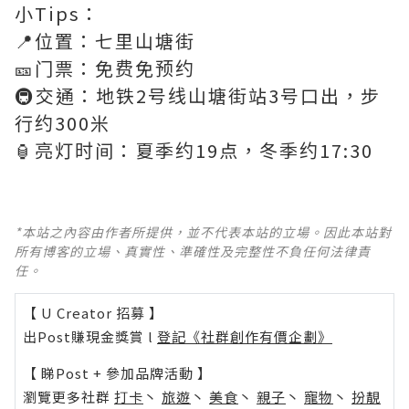
小Tips：
📍位置：七里山塘街
🎫门票：免费免预约
🚇交通：地铁2号线山塘街站3号口出，步
行约300米
🏮亮灯时间：夏季约19点，冬季约17:30
*本站之內容由作者所提供，並不代表本站的立場。因此本站對
所有博客的立場、真實性、準確性及完整性不負任何法律責
任。
【 U Creator 招募 】
出Post賺現金獎賞 l
登記《社群創作有價企劃》
【 睇Post + 參加品牌活動 】
瀏覽更多社群
打卡
丶
旅遊
丶
美食
丶
親子
丶
寵物
丶
扮靚