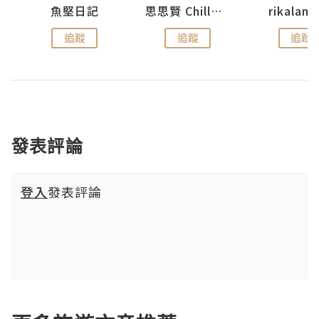
urnal
魚堅日記
思思賢 ChillMyBabe
rikala
追蹤
追蹤
追蹤
發表評論
登入
發表評論