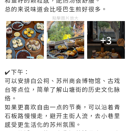
和鱼籽的颗粒感，配热汤很舒服。
总的来说味道会比哑巴生煎好很多。
點擊圖片放大
+3
✔️下午：
可以安排白公祠、苏州商会博物馆、古戏
台等点位，简单了解山塘街的历史文化脉
络。
如果更喜欢自由一点的节奏，可以沿着青
石板路慢慢走，避开主街人流，去小巷里
感受更生活化的苏州氛围。