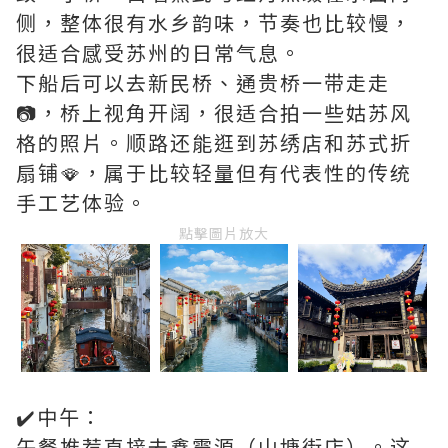
侧，整体很有水乡韵味，节奏也比较慢，
很适合感受苏州的日常气息。
下船后可以去新民桥、通贵桥一带走走
📷，桥上视角开阔，很适合拍一些姑苏风
格的照片。顺路还能逛到苏绣店和苏式折
扇铺🪭，属于比较轻量但有代表性的传统
手工艺体验。
點擊圖片放大
✔️中午：
午餐推荐直接去鑫震源（山塘街店）。这