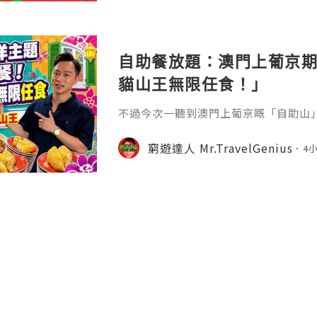
自助餐放題：澳門上葡京期
貓山王無限任食！」
不過今次一聽到澳門上葡京嘅「自助山」喺
「馬來西亞獨立慶典 — 全國美食巡禮
家親身試食！睇下到底值唔值？
窮遊達人 Mr.TravelGenius
4