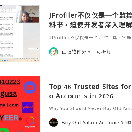
JProfiler不仅仅是一
科书，迫使开发者深入理解
垃圾回收机制和并发原理
JProfiler不仅仅是一个监控工具，
数据，它将抽象的性能问
入理解JVM的内存模型、垃圾回收机制
化数据，它将抽象的性能问题具象化为
正版软件分享
号。对于一名追求卓越的Ja
3小時前
的Java工程师而言，掌握JProfile
当系统崩溃时，你不再是无助地重启服务器
er，用数据说话，精准手术。在追求极致
l
Top 46 Trusted Sites fo
o Accounts in 2026
Why You Should Never Buy Old Yah
ntinues to be used by millions of 
onal communication, business cor
Buy Old Yahoo Accoun
3小時
ccount recovery. Because of