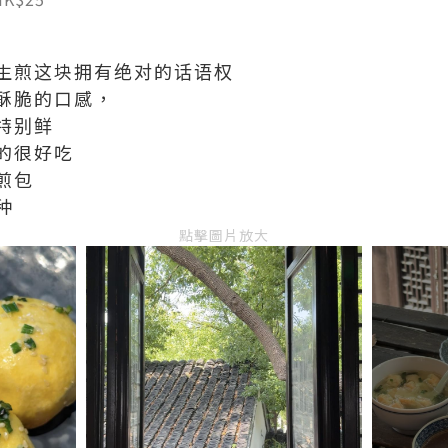
生煎这块拥有绝对的话语权
酥脆的口感，
特别鲜
的很好吃
煎包
种
點擊圖片放大