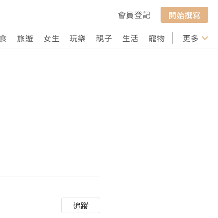
會員登記
開始撰寫
食
旅遊
女生
玩樂
親子
生活
寵物
行山
更多
打卡
追蹤