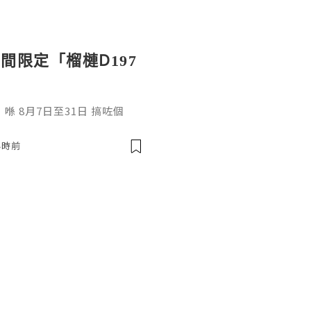
間限定「榴槤D197
 8月7日至31日 搞咗個
」，二話不說，即刻過澳門為大
小時前