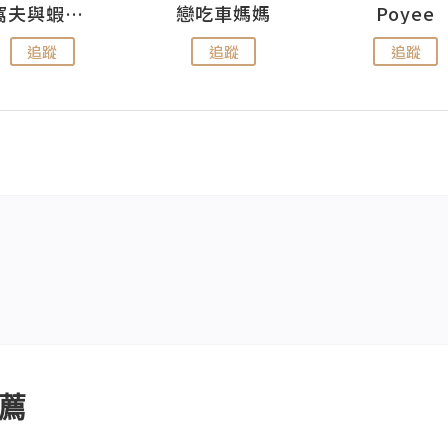
窩夫與蝦子餅
戀吃車媽媽
Poyee
追蹤
追蹤
追蹤
薦