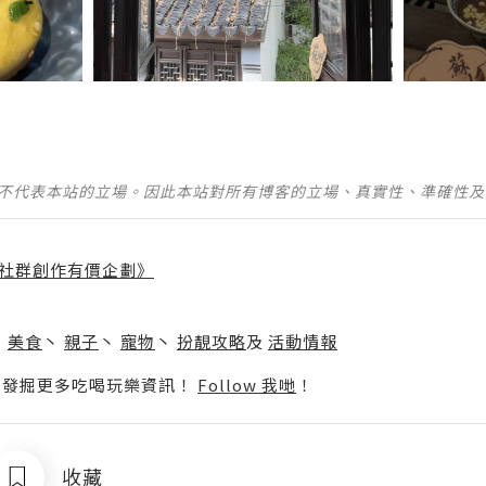
並不代表本站的立場。因此本站對所有博客的立場、真實性、準確性
社群創作有價企劃》
】
丶
美食
丶
親子
丶
寵物
丶
扮靚攻略
及
活動情報
p啦！發掘更多吃喝玩樂資訊！
Follow 我哋
！
收藏