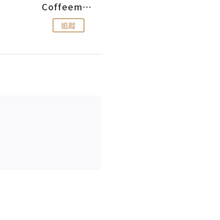
Coffeemeetjojo
艾華斯@鄭大小姐工房
追蹤
追蹤