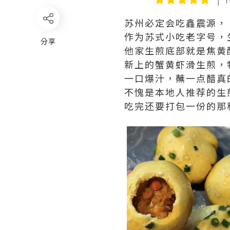
苏州必定会吃鑫震源，
作为苏式小吃老字号，
分享
他家生煎底部就是焦黄
新上的蟹黄虾滑生煎，
一口爆汁，蘸一点醋真
不愧是本地人推荐的生
吃完还要打包一份的那