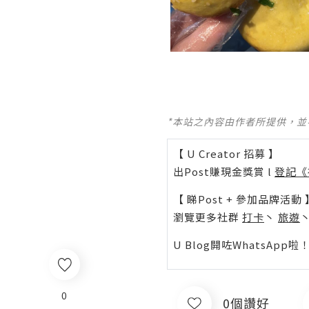
*本站之內容由作者所提供，
【 U Creator 招募 】
出Post賺現金獎賞 l
登記《
【 睇Post + 參加品牌活動 
瀏覽更多社群
打卡
丶
旅遊
U Blog開咗WhatsAp
0
0個讚好