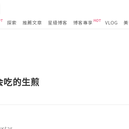
探索
推薦文章
星級博客
博客專享
VLOG
美
会吃的生煎
HK$25