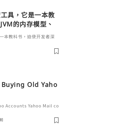
个监控工具，它是一本教
JVM的内存模型、
。通过直观的可视化
它是一本教科书，迫使开发者深
题具象化为代码行
和并发原理。通过直观的可视
代码行号。对于一名追求卓越
va
r是迈向高阶架构师的关键一步。
，而是冷静地打开JProfil
性能的互联网时代，JProfi
r Buying Old Yaho
oo Accounts Yahoo Mail co
people worldwide for pers
respondence, and online a
前