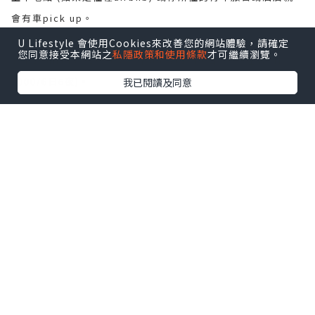
會有車pick up。
因為較遲預訂住宿，所以很多到滿房了；
U Lifestyle 會使用Cookies來改善您的網站體驗，請確定
您同意接受本網站之
私隱政策和使用條款
才可繼續瀏覽。
於是到 airbnb 碰碰運氣，幸運地訂到了6日6夜的住宿
(HKD
2000/6日6夜)。
我已閱讀及同意
屋子主人不在家，家中的客廳十分寬敞，開放式廚房，我們到
達後整理一番，便到豬仔超市 Bonus 購入食糧，因此六天以
來我們均是自己煮食的。豬仔超市 Bonus 是一家較便宜的超
市，要認定它喔！