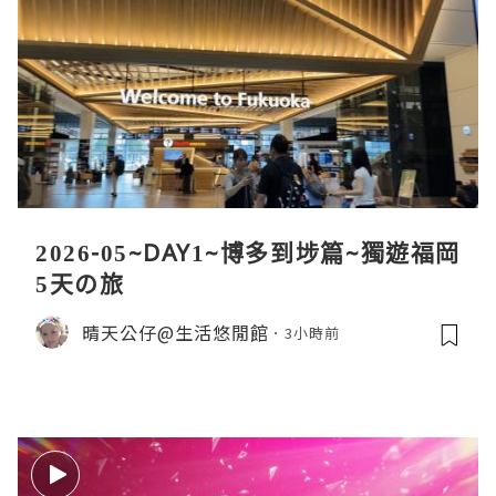
2026-05~DAY1~博多到埗篇~獨遊福岡
5天の旅
晴天公仔@生活悠閒館
3小時前