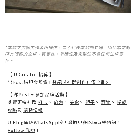
*本站之內容由作者所提供，並不代表本站的立場。因此本站對
所有博客的立場、真實性、準確性及完整性不負任何法律責
任。
【 U Creator 招募 】
出Post賺現金獎賞 l
登記《社群創作有價企劃》
【 睇Post + 參加品牌活動 】
瀏覽更多社群
打卡
丶
旅遊
丶
美食
丶
親子
丶
寵物
丶
扮靚
攻略
及
活動情報
U Blog開咗WhatsApp啦！發掘更多吃喝玩樂資訊！
Follow 我哋
！