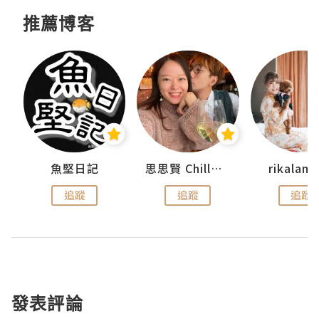
推薦博客
urnal
魚堅日記
思思賢 ChillMyBabe
rikala
追蹤
追蹤
追蹤
發表評論