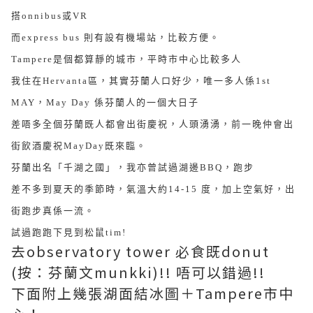
搭onnibus或VR
而express bus 則有設有機場站，比較方便。
Tampere是個都算靜的城市，平時市中心比較多人
我住在Hervanta區，其實芬蘭人口好少，唯一多人係1st
MAY，May Day 係芬蘭人的一個大日子
差唔多全個芬蘭既人都會出街慶祝，人頭湧湧，前一晚仲會出
街飲酒慶祝MayDay既來臨。
芬蘭出名「千湖之國」，我亦曾試過湖邊BBQ，跑步
差不多到夏天的季節時，氣溫大約14-15 度，加上空氣好，出
街跑步真係一流。
試過跑跑下見到松鼠tim!
去observatory tower 必食既donut
(按：芬蘭文munkki)!! 唔可以錯過!!
下面附上幾張湖面結冰圖＋Tampere市中