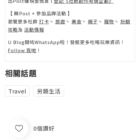
出Post賺現金獎賞 l
登記《社群創作有價企劃》
【 睇Post + 參加品牌活動 】
瀏覽更多社群
打卡
丶
旅遊
丶
美食
丶
親子
丶
寵物
丶
扮靚
攻略
及
活動情報
U Blog開咗WhatsApp啦！發掘更多吃喝玩樂資訊！
Follow 我哋
！
相關話題
Travel
另類生活
0個讚好