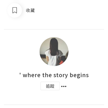
收藏
' where the story begins
追蹤