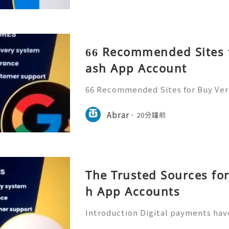
66 Recommended Sites f
ash App Account
66 Recommended Sites for Buy Veri
gital payment platforms require st
ification, and responsible accoun
Abrar
20分鐘前
sers should always focus on
The Trusted Sources for
h App Accounts
Introduction Digital payments ha
art of modern financial life. Milli