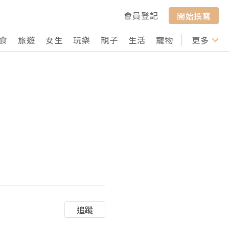
會員登記
開始撰寫
食
旅遊
女生
玩樂
親子
生活
寵物
行山
更多
打卡
追蹤