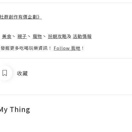
社群創作有價企劃》
】
丶
美食
丶
親子
丶
寵物
丶
扮靚攻略
及
活動情報
p啦！發掘更多吃喝玩樂資訊！
Follow 我哋
！
收藏
My Thing