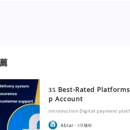
薦
35 Best-Rated Platform
p Account
Introduction Digital payment pla
ential part of everyday financial a
e payment applications to send m
Abrar
3分鐘前
manage expenses, and comp