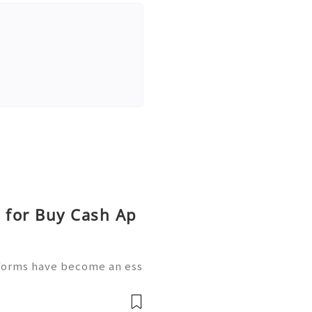
s for Buy Cash Ap
tforms have become an ess
ctivities. People use mobil
oney, receive payments,