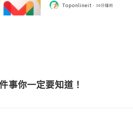
yment platforms to send money, r
Toponlineit
36分鐘前
nage daily transactions qui
8件事你一定要知道！
g