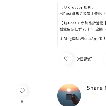
【 U Creator 招募 】
出Post賺現金獎賞 l
登記《
【 睇Post + 參加品牌活動 
瀏覽更多社群
打卡
丶
旅遊
U Blog開咗WhatsAp
0個讚好
Share 
0