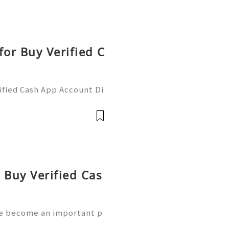
or Buy Verified C
fied Cash App Account Di
rong security, proper ver
t management. Cash App u
 Buy Verified Cas
ve become an important p
ons of people use mobile pa