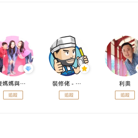
儍媽媽與兩隻小魔怪之家
裝修佬 - 香港一站式網上裝修平台
利奧
追蹤
追蹤
追蹤