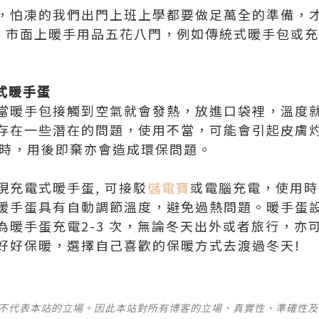
，怕凍的我們出門上班上學都要做足萬全的準備，才
! 市面上暖手用品五花八門，例如傳統式暖手包或
電式暖手蛋
當暖手包接觸到空氣就會發熱，放進口袋裡，溫度
存在一些潛在的問題，使用不當，可能會引起皮膚
小時，用後即棄亦會造成環保問題。
現充電式暖手蛋, 可接駁
儲電寶
或電腦充電，使用時
暖手蛋具有自動調節溫度，避免過熱問題。暖手蛋
為暖手蛋充電2-3 次，無論冬天出外或者旅行，亦
好好保暖，選擇自己喜歡的保暖方式去渡過冬天!
並不代表本站的立場。因此本站對所有博客的立場、真實性、準確性