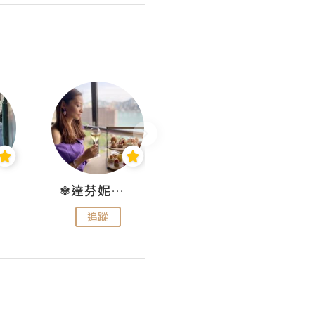
✾達芬妮•愛孩子•愛生活✾
wendysugar享受生活gogogo
追蹤
追蹤