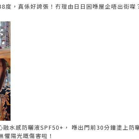
38度，真係好誇張！冇理由日日困喺屋企唔出街㗎？
護沁融水感防曬液SPF50+， 喺出門前30分鐘塗上
無懼陽光嘅傷害啦！