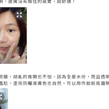
明，皮膚沒有焗住的感覺，超舒適！
照鏡，胡亂的推開也不怕，因為全是水份，而且透
尷尬，塗完防曬液膚色也自然。可以用作妝前底霜