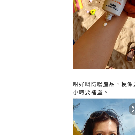
咁好嘅防曬產品，梗係
小時要補塗。