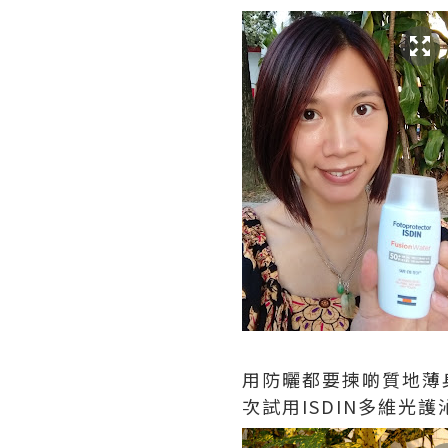
用防曬都要揀啲質地薄
次試用ISDIN多維光護