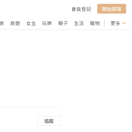
會員登記
開始撰寫
食
旅遊
女生
玩樂
親子
生活
寵物
行山
更多
打卡
追蹤