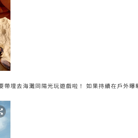
要帶埋去海灘同陽光玩遊戲啦！ 如果持續在戶外曝