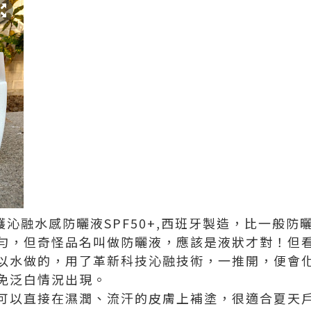
光護沁融水感防曬液SPF50+,西班牙製造，比一般
勻，但奇怪品名叫做防曬液，應該是液狀才對！但看
以水做的，用了革新科技沁融技術，一推開，便會
免泛白情況出現。
可以直接在濕潤、流汗的皮膚上補塗，很適合夏天戶