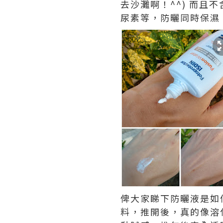
去沙灘啊！^^) 而
尿素等，防曬同時保濕
俾大家睇下防曬液是如
料，推開後，真的像溶