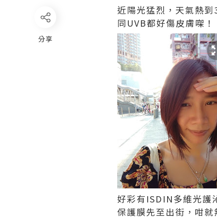
近陽光猛烈，天氣熱到
同UVB都好傷皮膚㗎！
分享
好彩有ISDIN多維光
保護膜先至出街，咁就