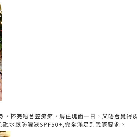
身，搽完唔會笠痴痴，焗住塊面一日，又唔會覺得
沁融水感防曬液SPF50+,完全滿足到我嘅要求。