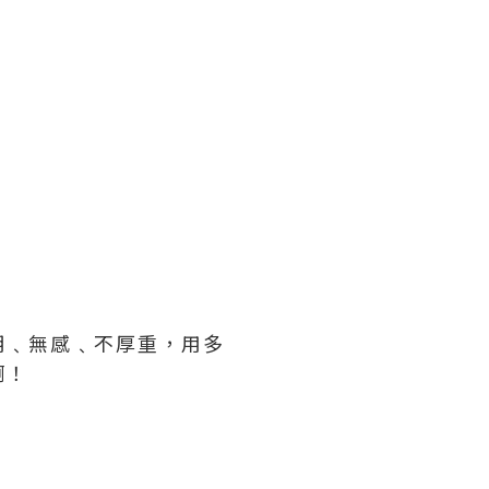
明﹑無感﹑不厚重，用多
啊！