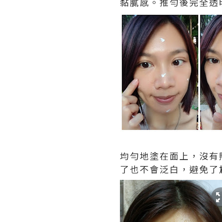
黏膩感。推勻後完全透
均勻地塗在面上，沒有
了也不會泛白，避免了