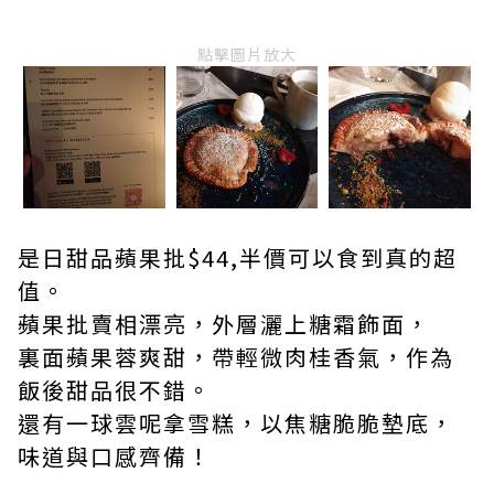
點擊圖片放大
是日甜品蘋果批$44,半價可以食到真的超
值。
蘋果批賣相漂亮，外層灑上糖霜飾面，
裏面蘋果蓉爽甜，帶輕微肉桂香氣，作為
飯後甜品很不錯。
還有一球雲呢拿雪糕，以焦糖脆脆墊底，
味道與口感齊備！