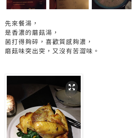
先來餐湯，
是香濃的蘑菇湯，
菌打得夠碎，喜歡質感夠濃，
磨菇味突出突，又沒有苦澀味。