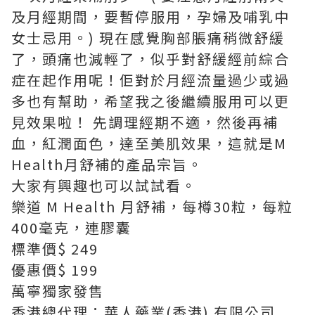
及月經期間，要暫停服用，孕婦及哺乳中
女士忌用。) 現在感覺胸部脹痛稍微舒緩
了，頭痛也減輕了，似乎對舒緩經前綜合
症在起作用呢！佢對於月經流量過少或過
多也有幫助，希望我之後繼續服用可以更
見效果啦！ 先調理經期不適，然後再補
血，紅潤面色，達至美肌效果，這就是M
Health月舒補的產品宗旨。
大家有興趣也可以試試看。
樂道 M Health 月舒補，每樽30粒，每粒
400毫克，連膠囊
標準價$ 249
優惠價$ 199
萬寧獨家發售
香港總代理：華人藥業(香港) 有限公司