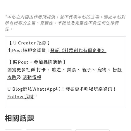
*本站之內容由作者所提供，並不代表本站的立場。因此本站對
所有博客的立場、真實性、準確性及完整性不負任何法律責
任。
【 U Creator 招募 】
出Post賺現金獎賞 l
登記《社群創作有價企劃》
【 睇Post + 參加品牌活動 】
瀏覽更多社群
打卡
丶
旅遊
丶
美食
丶
親子
丶
寵物
丶
扮靚
攻略
及
活動情報
U Blog開咗WhatsApp啦！發掘更多吃喝玩樂資訊！
Follow 我哋
！
相關話題