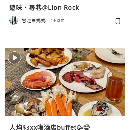
遊味．尋巷@Lion Rock
戀吃車媽媽
4小時前
人均$3xx嘆酒店buffet🥳😋