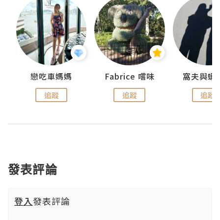
戀吃車媽媽
Fabrice 嚐味
窩夫與蝦
追蹤
追蹤
追蹤
發表評論
登入
發表評論