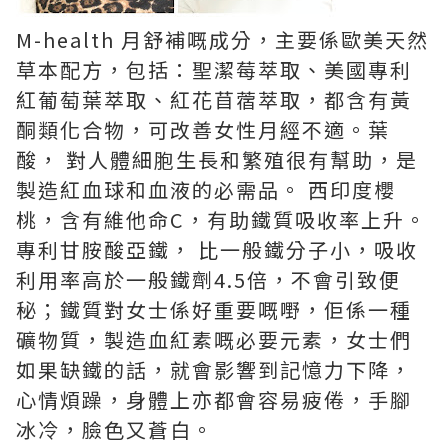
M-health 月舒補嘅成分，主要係歐美天然
草本配方，包括：聖潔莓萃取、美國專利
紅葡萄葉萃取、紅花苜蓿萃取，都含有黃
酮類化合物，可改善女性月經不適。葉
酸， 對人體細胞生長和繁殖很有幫助，是
製造紅血球和血液的必需品。 西印度櫻
桃，含有維他命C，有助鐵質吸收率上升。
專利甘胺酸亞鐵， 比一般鐵分子小，吸收
利用率高於一般鐵劑4.5倍，不會引致便
秘；鐵質對女士係好重要嘅嘢，佢係一種
礦物質，製造血紅素嘅必要元素，女士們
如果缺鐵的話，就會影響到記憶力下降，
心情煩躁，身體上亦都會容易疲倦，手腳
冰冷，臉色又蒼白。