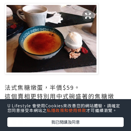
法式焦糖燉蛋，半價$59。
這個賣相更特別用中式碗盛著的焦糖燉
蛋，很有風味！
U Lifestyle 會使用Cookies來改善您的網站體驗，請確定
您同意接受本網站之
私隱政策和使用條款
才可繼續瀏覽。
面層糖漿燒成脆片，但沒有燒焦味，燒的
程度剛好。
我已閱讀及同意