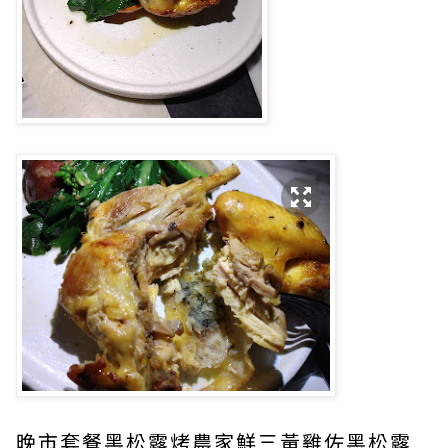
晚市套餐黑松露烤農家鮮三黃雞佐黑松露