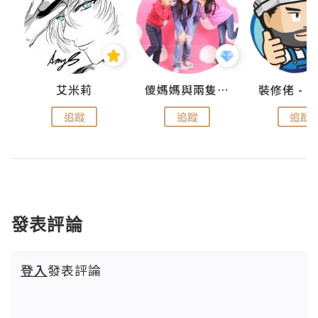
點滴
艾米莉
儍媽媽與兩隻小魔怪之家
追蹤
追蹤
追蹤
發表評論
登入
發表評論