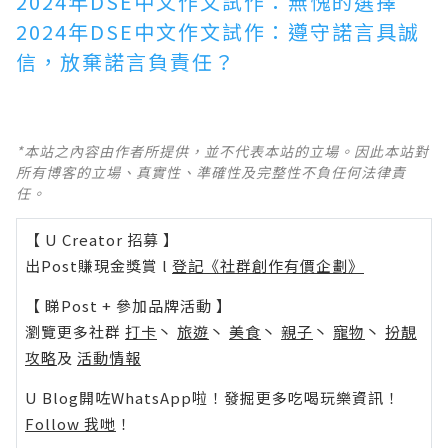
2024年DSE中文作文試作：無愧的選擇
2024年DSE中文作文試作：遵守諾言具誠
信，放棄諾言負責任？
*本站之內容由作者所提供，並不代表本站的立場。因此本站對
所有博客的立場、真實性、準確性及完整性不負任何法律責
任。
【 U Creator 招募 】
出Post賺現金獎賞 l
登記《社群創作有價企劃》
【 睇Post + 參加品牌活動 】
瀏覽更多社群
打卡
丶
旅遊
丶
美食
丶
親子
丶
寵物
丶
扮靚
攻略
及
活動情報
U Blog開咗WhatsApp啦！發掘更多吃喝玩樂資訊！
Follow 我哋
！