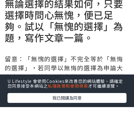
無論選擇的結果如何，只要
選擇時問心無愧，便已足
夠。試以「無愧的選擇」為
題，寫作文章一篇。
留意：「無愧的選擇」不完全等於「無悔
的選擇」，若同學以無悔的選擇為申論大
方向，必定離題。本文使用了後果論、義
U Lifestyle 會使用Cookies來改善您的網站體驗，請確定
務論和目的論來作答，有興趣了解的同學
您同意接受本網站之
私隱政策和使用條款
才可繼續瀏覽。
請填下面的表單。
我已閱讀及同意
無愧的選擇
勝於無悔的選擇