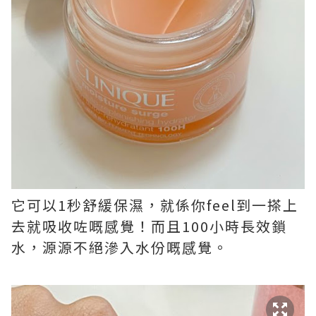
它可以1秒舒緩保濕，就係你feel到一搽上
去就吸收咗嘅感覺！而且100小時長效鎖
水，源源不絕滲入水份嘅感覺。