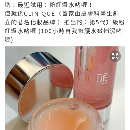
啲！最近試用：粉紅爆水啫喱！
佢就係CLINIQUE（首家由皮膚科醫生創
立的著名化妝品牌 ）推出的：第5代升級粉
紅爆水啫喱 (100小時自我修護水嫩補濕啫
喱)