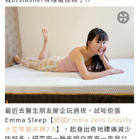
最近去醫生朋友屋企玩過夜，試咗佢張
Emma Sleep【
德國Emma Zero Gravity
太空零感床褥2.0
】，起身出奇地腰痛減少
咗好多，研究完一輪先明白原來一直我以