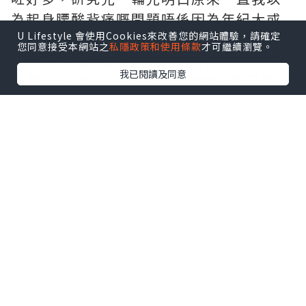
為起身腰酸背痛嘅問題唔係因為年紀大或
U Lifestyle 會使用Cookies來改善您的網站體驗，請確定
者睡眠時間唔夠長，而後因為我屋企瞓緊
您同意接受本網站之
私隱政策和使用條款
才可繼續瀏覽。
快十多年嘅床褥已經唔再support我啦！
我已閱讀及同意
唔瞓唔知, 原來今時今日嘅床褥技術已經同
我10前買嘅舊床褥差好遠!!