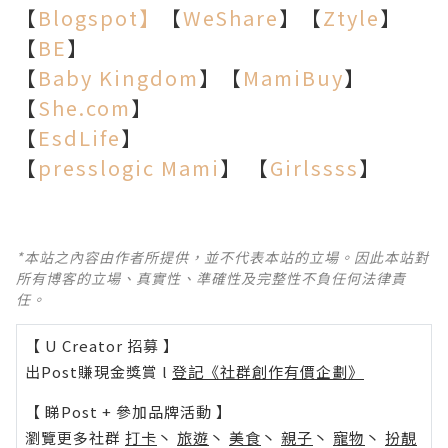
【
Blogspot】
【
WeShare
】【
Ztyle
】
【
BE
】
【
Baby Kingdom
】【
MamiBuy
】
【
She.com
】
【
EsdLife
】
【
presslogic Mami
】 【
Girlssss
】
*本站之內容由作者所提供，並不代表本站的立場。因此本站對
所有博客的立場、真實性、準確性及完整性不負任何法律責
任。
【 U Creator 招募 】
出Post賺現金獎賞 l
登記《社群創作有價企劃》
【 睇Post + 參加品牌活動 】
瀏覽更多社群
打卡
丶
旅遊
丶
美食
丶
親子
丶
寵物
丶
扮靚