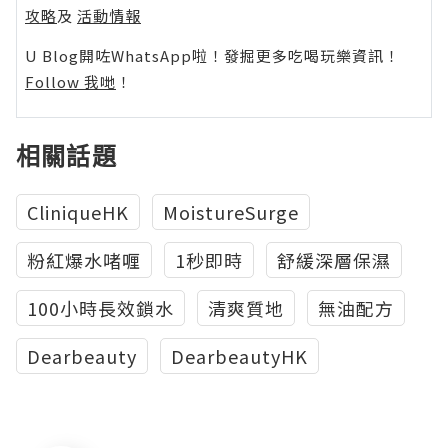
攻略
及
活動情報
U Blog開咗WhatsApp啦！發掘更多吃喝玩樂資訊！
Follow 我哋
！
相關話題
CliniqueHK
MoistureSurge
粉紅爆水啫喱
1秒即時
舒緩深層保濕
100小時長效鎖水
清爽質地
無油配方
‎Dearbeauty
DearbeautyHK