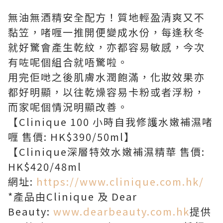
無油無酒精安全配方！質地輕盈清爽又不
黏笠，啫喱一推開便變成水份，每逢秋冬
就好驚會產生乾紋，亦都容易敏感，今次
有咗呢個組合就唔驚啦。
用完佢哋之後肌膚水潤飽滿，化妝效果亦
都好明顯，以往乾燥容易卡粉或者浮粉，
而家呢個情況明顯改善。
【Clinique 100 小時自我修護水嫩補濕啫
喱 售價: HK$390/50ml】
【Clinique深層特效水嫩補濕精華 售價:
HK$420/48ml
網址:
https://www.clinique.com.hk/
*產品由Clinique 及 Dear
Beauty:
www.dearbeauty.com.hk
提供