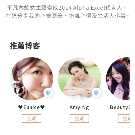
平凡內歛女生躍變成2014 Alpha Excel代言人。
在這分享我的心靈隨筆、扮靚心得及生活大小事~
推薦博客
h 夏沫
♥Eunice♥
Amy Ng
追蹤
追蹤
追蹤