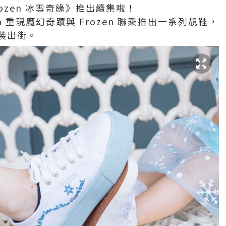
ozen 冰雪奇緣》推出續集啦！
ga 重現魔幻奇蹟與 Frozen 聯乘推出一系列靚鞋，
裝出街。