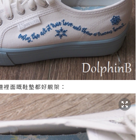
 ，連裡面嘅鞋墊都好靚架：