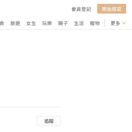
會員登記
開始撰寫
食
旅遊
女生
玩樂
親子
生活
寵物
行山
更多
打卡
追蹤