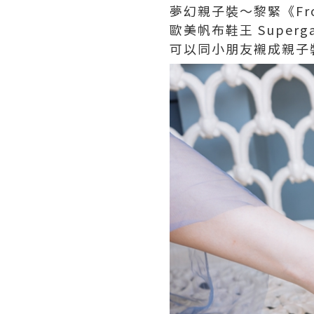
夢幻親子裝～黎緊《Fr
歐美帆布鞋王 Super
可以同小朋友襯成親子