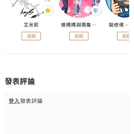
點滴
艾米莉
儍媽媽與兩隻小魔怪之家
追蹤
追蹤
追蹤
發表評論
登入
發表評論