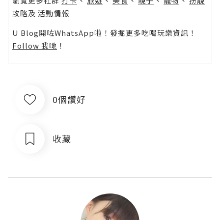
瀏覽更多社群
打卡
丶
旅遊
丶
美食
丶
親子
丶
寵物
丶
扮靚
攻略
及
活動情報
U Blog開咗WhatsApp啦！發掘更多吃喝玩樂資訊！
Follow 我哋
！
0個讚好
收藏