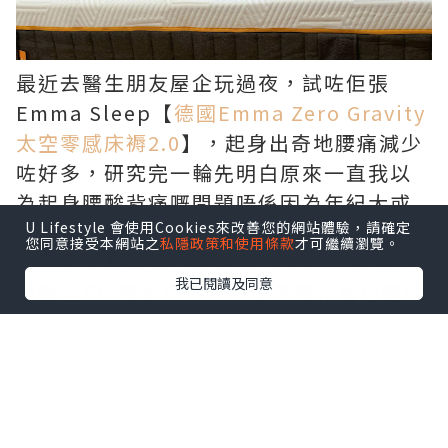
最近去醫生朋友屋企玩過夜，試咗佢張
Emma Sleep【
德國Emma Zero Gravity
太空零感床褥2.0
】，起身出奇地腰痛減少
咗好多，研究完一輪先明白原來一直我以
為起身腰酸背痛嘅問題唔係因為年紀大或
U Lifestyle 會使用Cookies來改善您的網站體驗，請確定
者睡眠時間唔夠長，而後因為我屋企瞓緊
您同意接受本網站之
私隱政策和使用條款
才可繼續瀏覽。
快十多年嘅床褥已經唔再support我啦！
我已閱讀及同意
唔瞓唔知, 原來今時今日嘅床褥技術已經同
我10前買嘅舊床褥差好遠!!