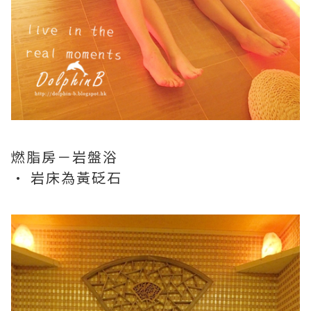
燃脂房－岩盤浴
· 岩床為黃砭石