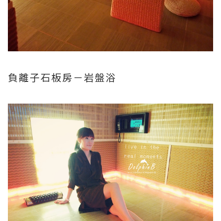
負離子石板房－岩盤浴