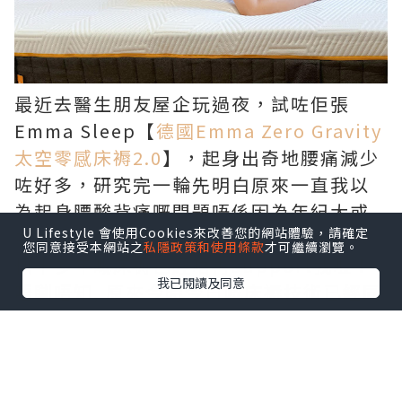
最近去醫生朋友屋企玩過夜，試咗佢張
Emma Sleep【
德國Emma Zero Gravity
太空零感床褥2.0
】，起身出奇地腰痛減少
咗好多，研究完一輪先明白原來一直我以
為起身腰酸背痛嘅問題唔係因為年紀大或
U Lifestyle 會使用Cookies來改善您的網站體驗，請確定
者睡眠時間唔夠長，而後因為我屋企瞓緊
您同意接受本網站之
私隱政策和使用條款
才可繼續瀏覽。
快十多年嘅床褥已經唔再support我啦！
我已閱讀及同意
唔瞓唔知, 原來今時今日嘅床褥技術已經同
我10前買嘅舊床褥差好遠!!