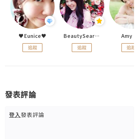
h 夏沫
♥Eunice♥
BeautySearch
Amy N
追蹤
追蹤
追蹤
發表評論
登入
發表評論