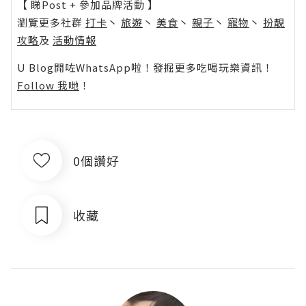
【 睇Post + 參加品牌活動 】
瀏覽更多社群
打卡
丶
旅遊
丶
美食
丶
親子
丶
寵物
丶
扮靚
攻略
及
活動情報
U Blog開咗WhatsApp啦！發掘更多吃喝玩樂資訊！
Follow 我哋
！
0個讚好
收藏