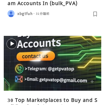
am Accounts In (bulk_PVA)
xbgtfuh
31分鐘前
30 Top Marketplaces to Buy and S