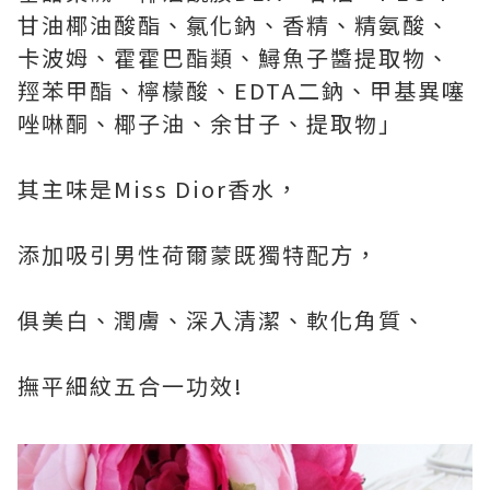
甘油椰油酸酯、氯化鈉、香精、精氨酸、
卡波姆、霍霍巴酯類、鱘魚子醬提取物、
羥苯甲酯、檸檬酸、EDTA二鈉、甲基異噻
唑啉酮、椰子油、余甘子、提取物」
其主味是Miss Dior香水，
添加吸引男性荷爾蒙既獨特配方，
俱美白、潤膚、深入清潔、軟化角質、
撫平細紋五合一功效!