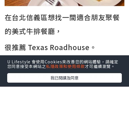
在台北信義區想找一間適合朋友聚餐
的美式牛排餐廳，
很推薦 Texas Roadhouse。
餐廳的氣氛熱鬧，主打現切牛排和大份量
U Lifestyle 會使用Cookies來改善您的網站體驗，請確定
餐點，走的是美式家庭餐廳路線。
您同意接受本網站之
私隱政策和使用條款
才可繼續瀏覽。
入座後先送上熱騰騰的餐包，搭配香甜的
我已閱讀及同意
肉桂奶油。
桌上還會附上一包帶殼花生，邊聊天邊享
用，很有美式餐廳的氛圍。
點擊圖片放大