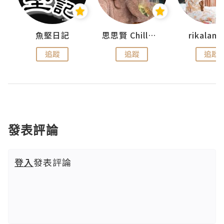
urnal
魚堅日記
思思賢 ChillMyBabe
rikala
追蹤
追蹤
追蹤
發表評論
登入
發表評論