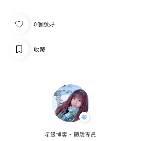
0個讚好
收藏
・
星級博客
體驗專員