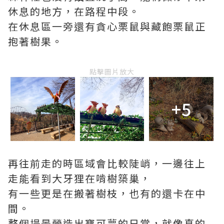
休息的地方，在路程中段。
在休息區一旁還有貪心栗鼠與藏飽栗鼠正
抱著樹果。
點擊圖片放大
+5
再往前走的時區域會比較陡峭，一邊往上
走能看到大牙狸在啃樹築巢，
有一些更是在搬著樹枝，也有的還卡在中
間。
整個場景營造出寶可夢的日常，就像真的