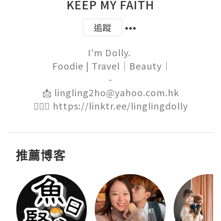
KEEP MY FAITH
追蹤
I'm Dolly. 

 Foodie | Travel｜Beauty｜

-

📩 lingling2ho@yahoo.com.hk

🙋🏻‍♀️ https://linktr.ee/linglingdolly
推薦博客