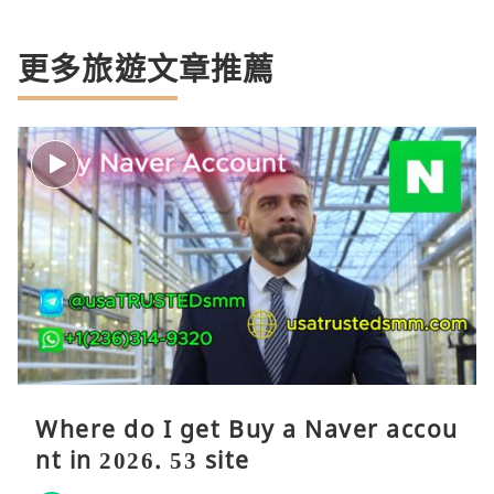
更多旅遊文章推薦
Where do I get Buy a Naver accou
nt in 2026. 53 site