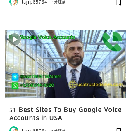
lajip65734
3分鐘前
51 Best Sites To Buy Google Voice
Accounts in USA
lajip65734
5分鐘前