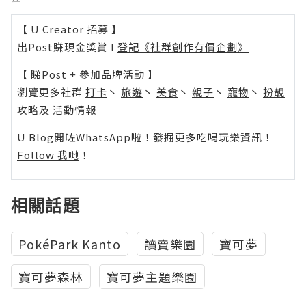
【 U Creator 招募 】
出Post賺現金獎賞 l
登記《社群創作有價企劃》
【 睇Post + 參加品牌活動 】
瀏覽更多社群
打卡
丶
旅遊
丶
美食
丶
親子
丶
寵物
丶
扮靚
攻略
及
活動情報
U Blog開咗WhatsApp啦！發掘更多吃喝玩樂資訊！
Follow 我哋
！
相關話題
PokéPark Kanto
讀賣樂園
寶可夢
寶可夢森林
寶可夢主題樂園