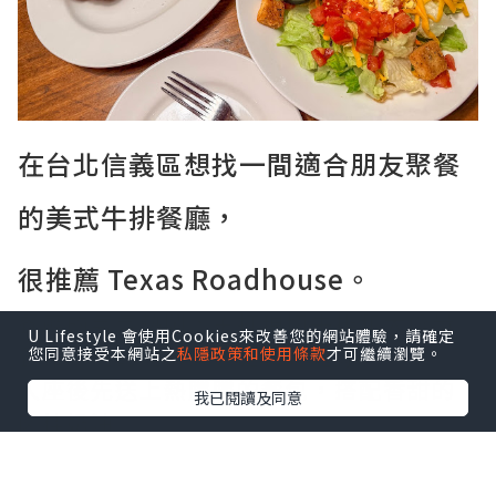
在台北信義區想找一間適合朋友聚餐
的美式牛排餐廳，
很推薦 Texas Roadhouse。
餐廳的氣氛熱鬧，主打現切牛排和大份量
U Lifestyle 會使用Cookies來改善您的網站體驗，請確定
餐點，走的是美式家庭餐廳路線。
您同意接受本網站之
私隱政策和使用條款
才可繼續瀏覽。
入座後先送上熱騰騰的餐包，搭配香甜的
我已閱讀及同意
肉桂奶油。
桌上還會附上一包帶殼花生，邊聊天邊享
用，很有美式餐廳的氛圍。