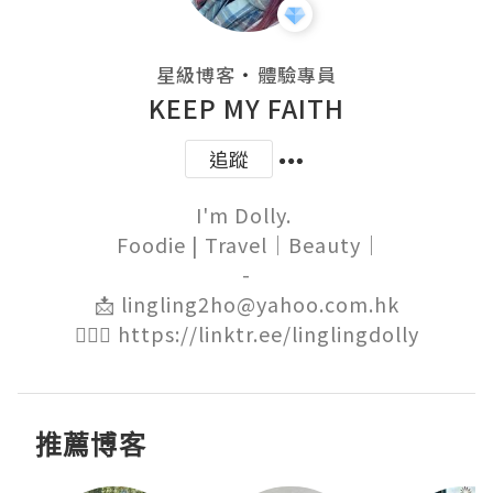
・
星級博客
體驗專員
KEEP MY FAITH
追蹤
I'm Dolly. 

 Foodie | Travel｜Beauty｜

-

📩 lingling2ho@yahoo.com.hk

🙋🏻‍♀️ https://linktr.ee/linglingdolly
推薦博客