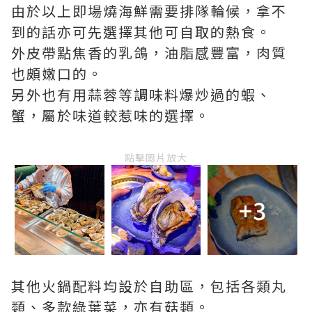
由於以上即場燒海鮮需要排隊輪候，拿不
到的話亦可先選擇其他可自取的熱食。
外皮帶點焦香的乳鴿，油脂感豐富，肉質
也頗嫩口的。
另外也有用蒜蓉等調味料爆炒過的蝦、
蟹，屬於味道較惹味的選擇。
點擊圖片放大
+3
其他火鍋配料均設於自助區，包括各類丸
類、多款綠葉菜，亦有菇類。