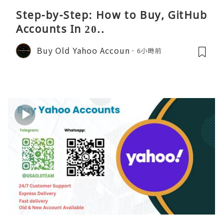
Step-by-Step: How to Buy, GitHub
Accounts In 20..
Buy Old Yahoo Accoun
6小時前