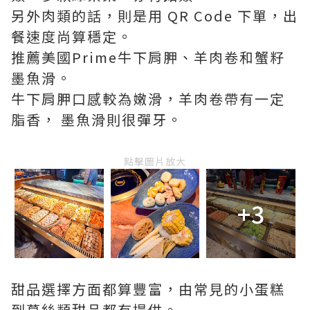
另外肉類的話，則是用 QR Code 下單，出
餐速度尚算穩定。
推薦美國Prime牛下肩胛、羊肉卷和蟹籽
墨魚滑。
牛下肩胛口感較為嫩滑，羊肉卷帶有一定
脂香， 墨魚滑則很彈牙。
點擊圖片放大
+3
甜品選擇方面都算豐富，由常見的小蛋糕
到慕絲類甜品都有提供。