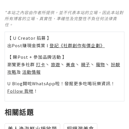
*本站之內容由作者所提供，並不代表本站的立場。因此本站對
所有博客的立場、真實性、準確性及完整性不負任何法律責
任。
【 U Creator 招募 】
出Post賺現金獎賞 l
登記《社群創作有價企劃》
【 睇Post + 參加品牌活動 】
瀏覽更多社群
打卡
丶
旅遊
丶
美食
丶
親子
丶
寵物
丶
扮靚
攻略
及
活動情報
U Blog開咗WhatsApp啦！發掘更多吃喝玩樂資訊！
Follow 我哋
！
相關話題
美人漁海鮮火鍋放題
銅鑼灣美食