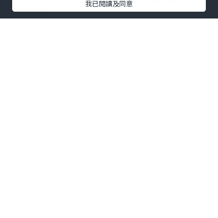
我已閱讀及同意
肉桂奶油。
桌上還會附上一包帶殼花生，邊聊天邊享
用，很有美式餐廳的氛圍。
點擊圖片放大
+4
田園沙拉
(TWD 160/單人份量) 是經典的
美式田園沙拉。
生菜搭配番茄、切達起司、水煮蛋和香脆
麵包丁，沙拉醬會分開上這點不錯。