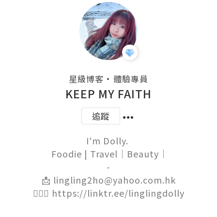
・
星級博客
體驗專員
KEEP MY FAITH
追蹤
I'm Dolly. 

 Foodie | Travel｜Beauty｜

-

📩 lingling2ho@yahoo.com.hk

🙋🏻‍♀️ https://linktr.ee/linglingdolly