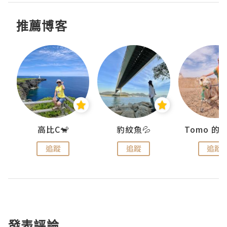
推薦博客
)
高比C🐒
豹紋魚💦
追蹤
追蹤
追蹤
發表評論