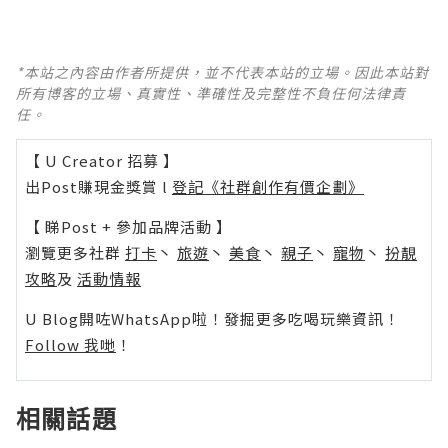
*本站之內容由作者所提供，並不代表本站的立場。因此本站對
所有博客的立場、真實性、準確性及完整性不負任何法律責
任。
【 U Creator 招募 】
出Post賺現金獎賞 l
登記《社群創作有價企劃》
【 睇Post + 參加品牌活動 】
瀏覽更多社群
打卡
丶
旅遊
丶
美食
丶
親子
丶
寵物
丶
扮靚
攻略
及
活動情報
U Blog開咗WhatsApp啦！發掘更多吃喝玩樂資訊！
Follow 我哋
！
相關話題