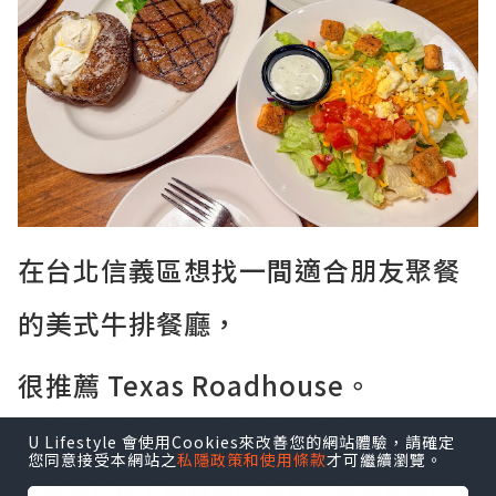
在台北信義區想找一間適合朋友聚餐
的美式牛排餐廳，
很推薦 Texas Roadhouse。
餐廳的氣氛熱鬧，主打現切牛排和大份量
U Lifestyle 會使用Cookies來改善您的網站體驗，請確定
餐點，走的是美式家庭餐廳路線。
您同意接受本網站之
私隱政策和使用條款
才可繼續瀏覽。
入座後先送上熱騰騰的餐包，搭配香甜的