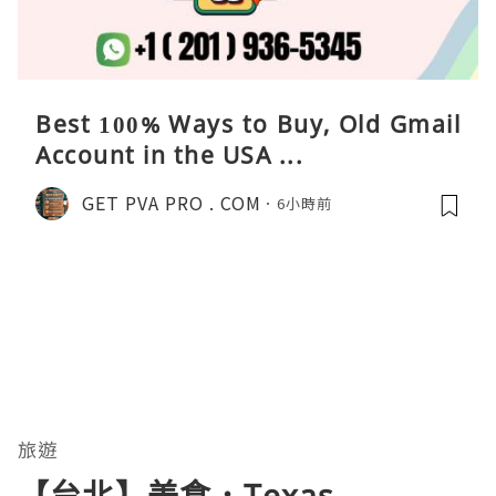
Best 100% Ways to Buy, Old Gmail
Account in the USA ...
GET PVA PRO . COM
6小時前
旅遊
【台北】美食．Texas