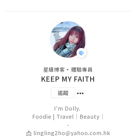
・
星級博客
體驗專員
KEEP MY FAITH
追蹤
I'm Dolly. 

 Foodie | Travel｜Beauty｜

-

📩 lingling2ho@yahoo.com.hk
