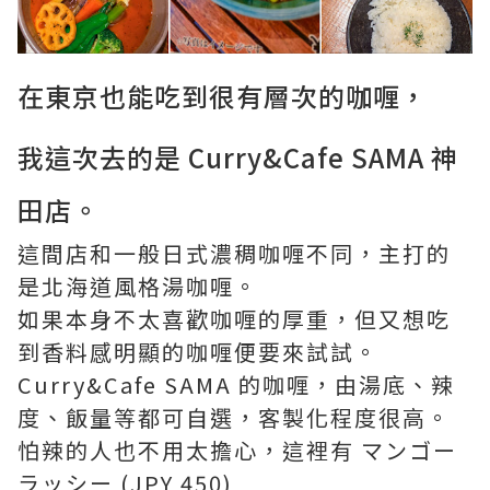
在東京也能吃到很有層次的咖喱，
我這次去的是 Curry&Cafe SAMA 神
田店。
這間店和一般日式濃稠咖喱不同，主打的
是北海道風格湯咖喱。
如果本身不太喜歡咖喱的厚重，但又想吃
到香料感明顯的咖喱便要來試試。
Curry&Cafe SAMA 的咖喱，由湯底、辣
度、飯量等都可自選，客製化程度很高。
怕辣的人也不用太擔心，這裡有 マンゴー
ラッシー (JPY 450)