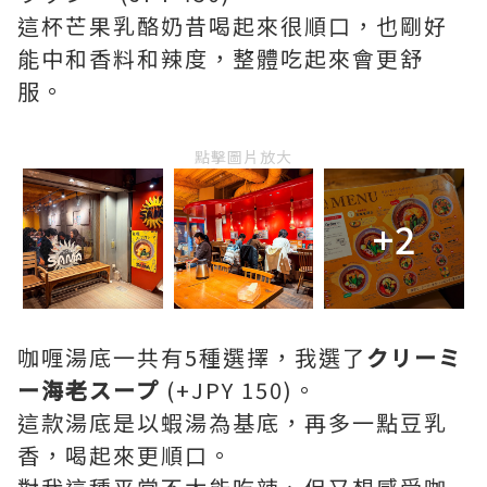
這杯芒果乳酪奶昔喝起來很順口，也剛好
能中和香料和辣度，整體吃起來會更舒
服。
點擊圖片放大
+2
咖喱湯底一共有5種選擇，我選了
クリーミ
ー海老スープ
(+JPY 150)。
這款湯底是以蝦湯為基底，再多一點⾖乳
香，喝起來更順口。