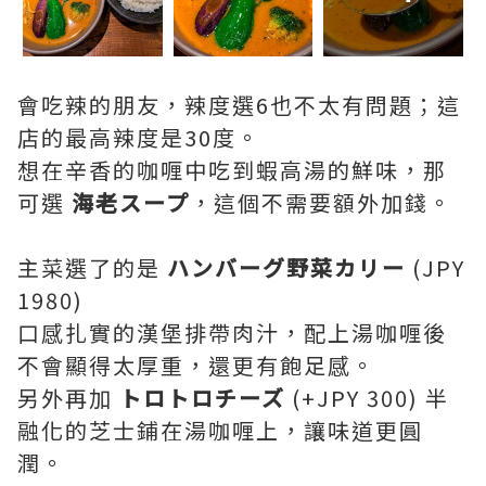
會吃辣的朋友，辣度選6也不太有問題；這
店的最高辣度是30度。
想在辛香的咖喱中吃到蝦高湯的鮮味，那
可選
海老スープ
，這個不需要額外加錢。
主菜選了的是
ハンバーグ野菜カリー
(JPY
1980)
口感扎實的漢堡排帶肉汁，配上湯咖喱後
不會顯得太厚重，還更有飽足感。
另外再加
トロトロチーズ
(+JPY 300) 半
融化的芝士鋪在湯咖喱上，讓味道更圓
潤。