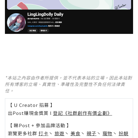
*本站之內容由作者所提供，並不代表本站的立場。因此本站對
所有博客的立場、真實性、準確性及完整性不負任何法律責
任。
【 U Creator 招募 】
出Post賺現金獎賞 l
登記《社群創作有價企劃》
【 睇Post + 參加品牌活動 】
瀏覽更多社群
打卡
丶
旅遊
丶
美食
丶
親子
丶
寵物
丶
扮靚