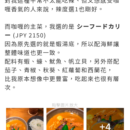
對我這種平常不太能吃辣、但又想感受咖
喱香氣的人來說，辣度選1也剛好。
而咖喱的主菜，我選的是
シーフードカリ
ー
(JPY 2150)
因為原先選的就是蝦湯底，所以配海鮮讓
整體味道也更一致。
配料有蝦、蠔、魷魚、帆立貝，另外搭配
茄子、青椒、秋葵、紅蘿蔔和西蘭花，
比我原本想像中更豐富，吃起來也很有層
次。
點擊圖片放大
+4