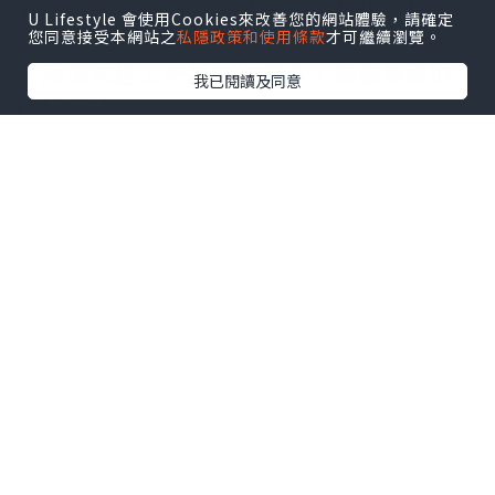
餐廳的氣氛熱鬧，主打現切牛排和大份量
U Lifestyle 會使用Cookies來改善您的網站體驗，請確定
餐點，走的是美式家庭餐廳路線。
您同意接受本網站之
私隱政策和使用條款
才可繼續瀏覽。
入座後先送上熱騰騰的餐包，搭配香甜的
我已閱讀及同意
肉桂奶油。
桌上還會附上一包帶殼花生，邊聊天邊享
用，很有美式餐廳的氛圍。
點擊圖片放大
+4
田園沙拉
(TWD 160/單人份量) 是經典的
美式田園沙拉。