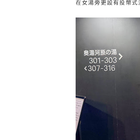
在女湯旁更設有投幣式