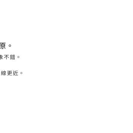
葉原。
印象不錯。
谷線更近。