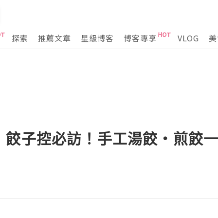
探索
推薦文章
星級博客
博客專享
VLOG
美
．餃子控必訪！手工湯餃・煎餃