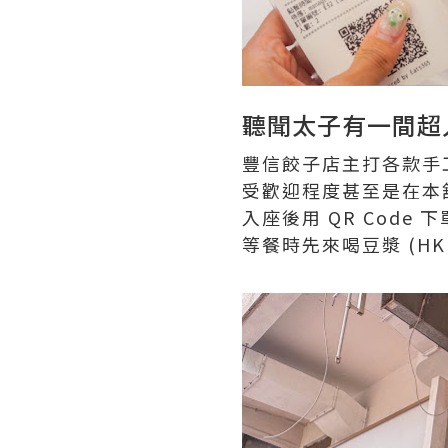
聽聞太子有一間超
豐信餃子店主打各款手
受歡迎程度甚至是在本
入座後用 QR Cod
等餐時先來喝豆漿 (HK