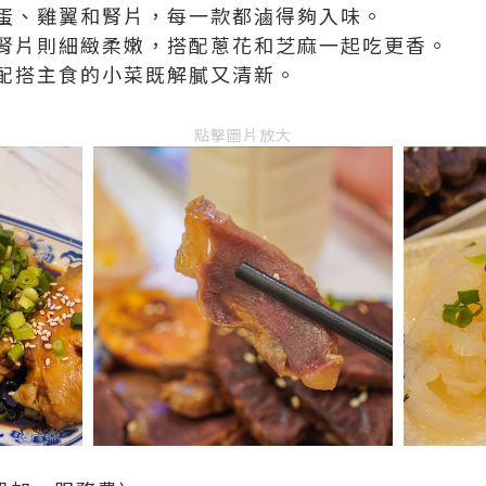
蛋、雞翼和腎片，每一款都滷得夠入味。
腎片則細緻柔嫩，搭配蔥花和芝麻一起吃更香。
配搭主食的小菜既解膩又清新。
點擊圖片放大