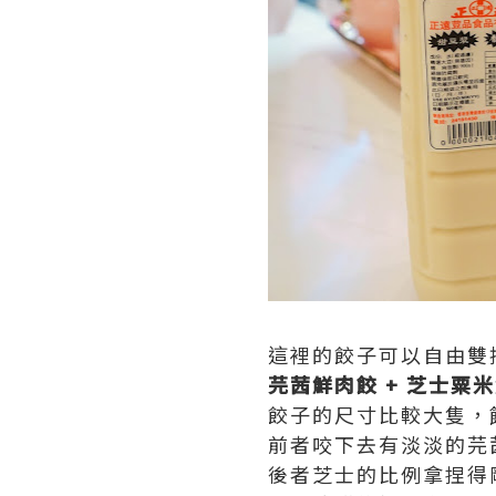
這裡的餃子可以自由雙
芫茜鮮肉餃 + 芝士粟
餃子的尺寸比較大隻，
前者咬下去有淡淡的芫
後者芝士的比例拿捏得