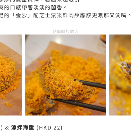
爽的口感帶著淡淡的菌香。
足的「金沙」配芝士粟米鮮肉餃應該更濃郁又涮嘴
點擊圖片放大
7) &
涼拌海蜇
(HKD 22)