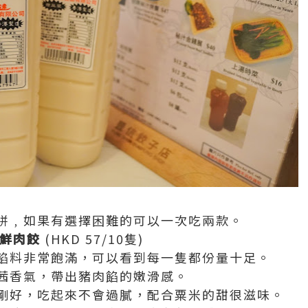
拼﹐如果有選擇困難的可以一次吃兩款。
米鮮肉餃
(HKD 57/10隻)
餡料非常飽滿，可以看到每一隻都份量十足。
茜香氣，帶出豬肉餡的嫩滑感。
剛好，吃起來不會過膩，配合粟米的甜很滋味。