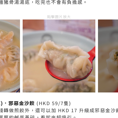
雞豬骨湯湯底，吃完也不會有負擔感。
點擊圖片放大
耳)．邪惡金沙餃
(HKD 59/7隻)
轉做煎餃外，還可以加 HKD 17 升級成邪惡金沙
厚厚的鹹蛋黃碎，看起來超吸引。