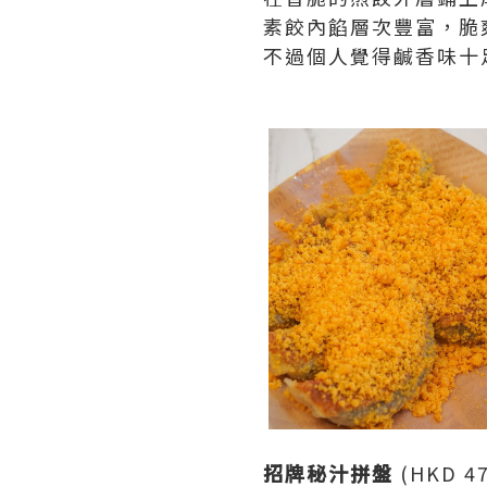
素餃內餡層次豐富，脆
不過個人覺得鹹香味十
招牌秘汁拼盤
(HKD 4