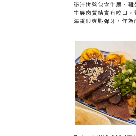
秘汁拼盤包含牛展、雞
牛展肉質結實有咬口，
海蜇很爽脆彈牙，作為