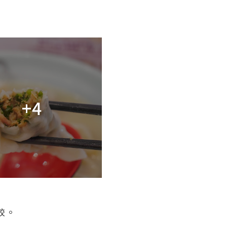
+4
餃。