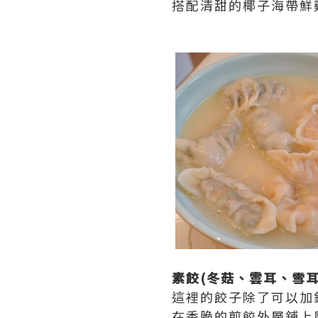
搭配清甜的椰子海帶鮮
素餃(冬菇、雲耳、雪
這裡的餃子除了可以加錢
在香脆的煎餃外層鋪上