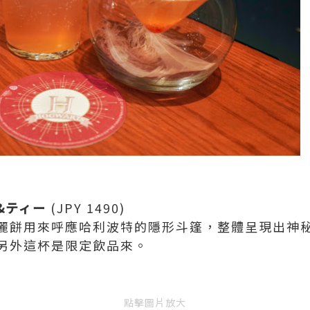
&ティー
(JPY 1490)
麗餅用來呼應哈利波特的隱形斗篷，整體呈現出神
另外這杯是限定飲品來。
點擊圖片放大