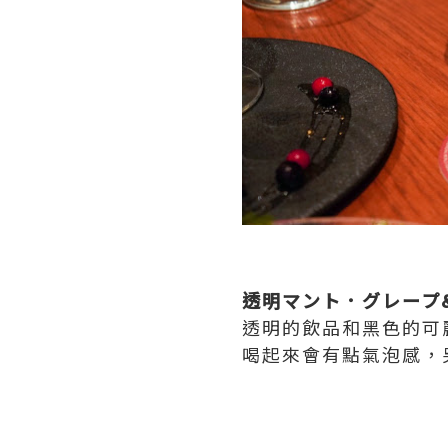
透明マント．グレープ
透明的飲品和黑色的可
喝起來會有點氣泡感，