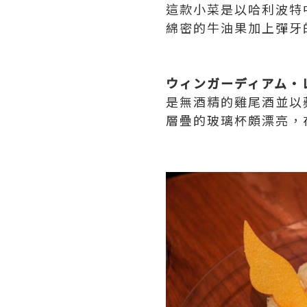
這款小菜是以哈利波特
綿密的牛油果加上彈牙
ウィンガーディアム・
是無酒精的雞尾酒並以
層疊的玻璃杯頗漂亮，