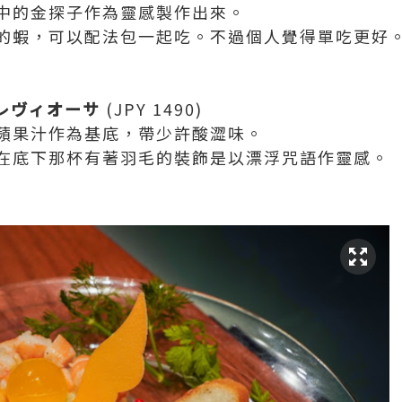
中的金探子作為靈感製作出來。
的蝦，可以配法包一起吃。不過個人覺得單吃更好
レヴィオーサ
(JPY 1490)
蘋果汁作為基底，帶少許酸澀味。
在底下那杯有著羽毛的裝飾是以漂浮咒語作靈感。