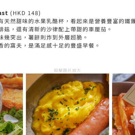
ast
(HKD 148)
有天然甜味的水果乳酪杯，看起來是營養豐富的鐵
啡菇，還有清新的沙律配上帶甜的車厘茄。
味幾突出，薯餅則炸到外層超脆。
香的窩夫，是滿足感十足的豐盛早餐。
點擊圖片放大