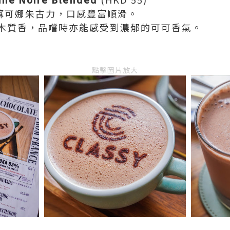
的蘇可娜朱古力，口感豐富順滑。
木質香，品嚐時亦能感受到濃郁的可可香氣。
點擊圖片放大