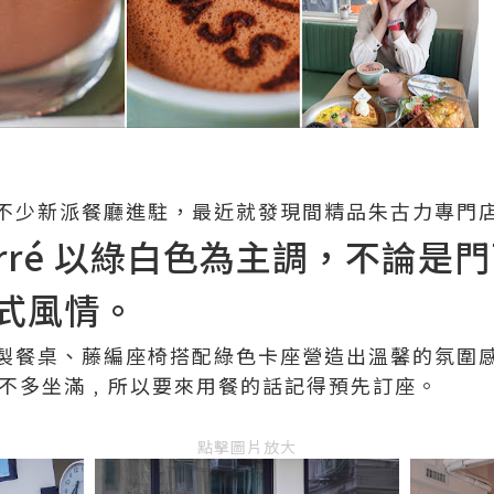
不少新派餐廳進駐，最近就發現間精品朱古力專門
e Carré 以綠白色為主調，不論
式風情。
製餐桌、藤編座椅搭配綠色卡座營造出溫馨的氛圍
差不多坐滿﹐所以要來用餐的話記得預先訂座。
點擊圖片放大