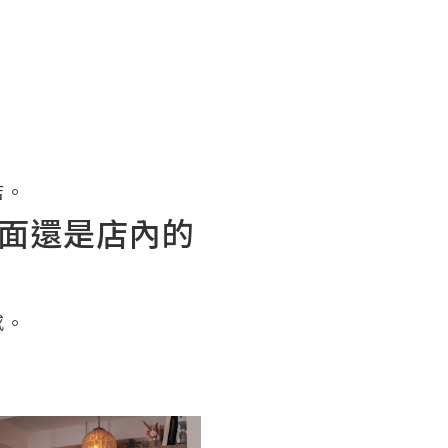
店。
是門面還是店內的
感。