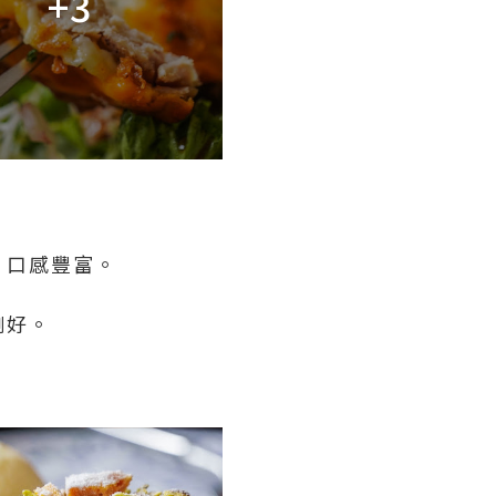
+3
，口感豐富。
。
剛好。