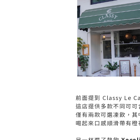
前面提到 Classy 
這店提供多款不同可可含
僅有兩款可選凍飲，其
喝起來口感順滑帶有橙
另一杯選了熱飲
Xocol