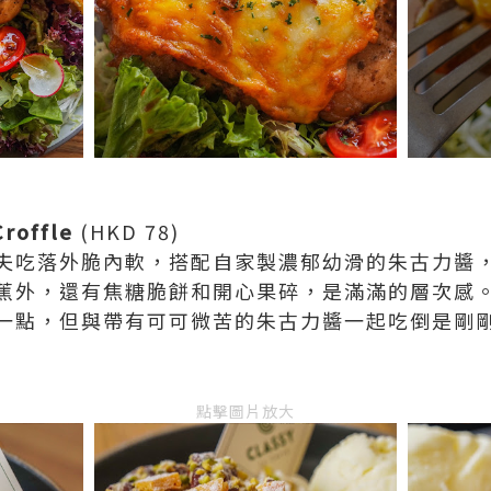
roffle
(HKD 78)
夫吃落外脆內軟，搭配自家製濃郁幼滑的朱古力醬
蕉外，還有焦糖脆餅和開心果碎，是滿滿的層次感
一點，但與帶有可可微苦的朱古力醬一起吃倒是剛
點擊圖片放大