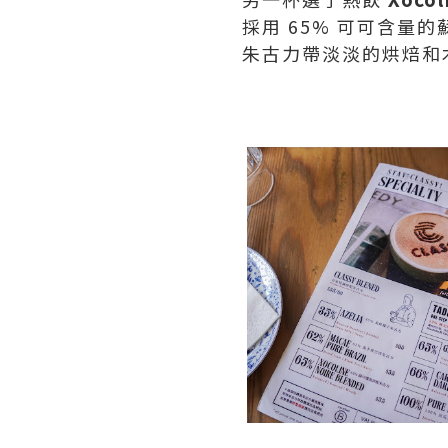
採用 65% 可可含量
朱古力帶淡淡的烘焙和