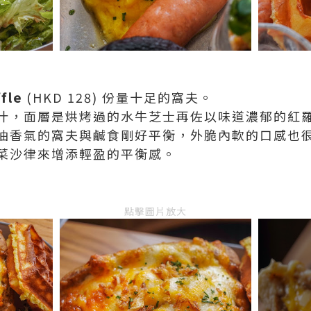
fle
(HKD 128) 份量十足的窩夫。
汁，面層是烘烤過的水牛芝士再佐以味道濃郁的紅
油香氣的窩夫與鹹食剛好平衡，外脆內軟的口感也
菜沙律來增添輕盈的平衡感。
點擊圖片放大