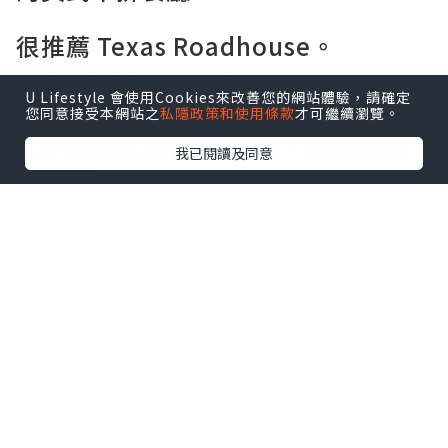
很推薦 Texas Roadhouse。
餐廳的氣氛熱鬧，主打現切牛排和大份量
U Lifestyle 會使用Cookies來改善您的網站體驗，請確定
餐點，走的是美式家庭餐廳路線。
您同意接受本網站之
私隱政策和使用條款
才可繼續瀏覽。
入座後先送上熱騰騰的餐包，搭配香甜的
我已閱讀及同意
肉桂奶油。
桌上還會附上一包帶殼花生，邊聊天邊享
用，很有美式餐廳的氛圍。
點擊圖片放大
+4