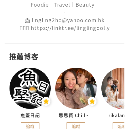
 Foodie | Travel｜Beauty｜

-

📩 lingling2ho@yahoo.com.hk

🙋🏻‍♀️ https://linktr.ee/linglingdolly
推薦博客
urnal
魚堅日記
思思賢 ChillMyBabe
rikala
追蹤
追蹤
追蹤