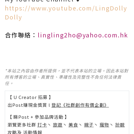
https://www.youtube.com/LingDolly
Dolly
合作聯絡：
lingling2ho@yahoo.com.hk
*本站之內容由作者所提供，並不代表本站的立場。因此本站對
所有博客的立場、真實性、準確性及完整性不負任何法律責
任。
【 U Creator 招募 】
出Post賺現金獎賞 l
登記《社群創作有價企劃》
【 睇Post + 參加品牌活動 】
瀏覽更多社群
打卡
丶
旅遊
丶
美食
丶
親子
丶
寵物
丶
扮靚
攻略
及
活動情報