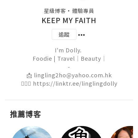
・
星級博客
體驗專員
KEEP MY FAITH
追蹤
I'm Dolly. 

 Foodie | Travel｜Beauty｜

-

📩 lingling2ho@yahoo.com.hk

🙋🏻‍♀️ https://linktr.ee/linglingdolly
推薦博客