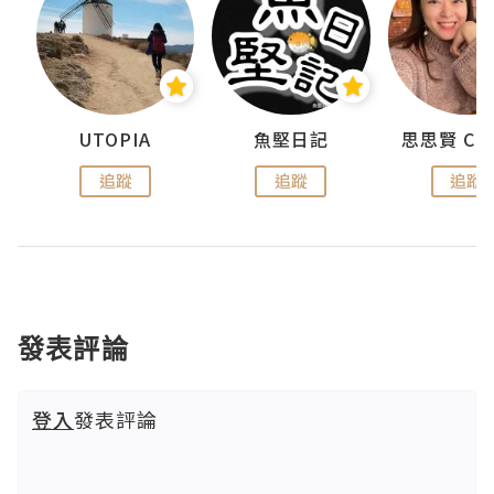
urnal
UTOPIA
魚堅日記
追蹤
追蹤
追蹤
發表評論
登入
發表評論