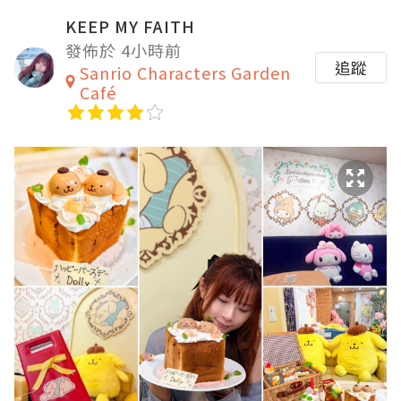
KEEP MY FAITH
發佈於 4小時前
追蹤
Sanrio Characters Garden
Café