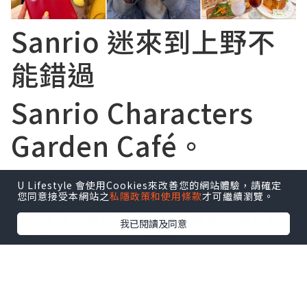
Sanrio 迷來到上野不
能錯過
Sanrio Characters
Garden Café。
從入口開始已經充滿 Sanrio 元素，連抬頭
U Lifestyle 會使用Cookies來改善您的網站體驗，請確定
都會看到 Sanrio 角色融入裝潢之中。
您同意接受本網站之
私隱政策和使用條款
才可繼續瀏覽。
店內裝潢、角色公仔到造型餐點，都可以
我已閱讀及同意
找到熟悉的 Sanrio 角色。
另外，每點一杯飲品會隨機附送一款
Sanrio 角色杯墊，可惜沒抽到喜歡的布甸
狗。