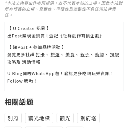
*本站之內容由作者所提供，並不代表本站的立場。因此本站對
所有博客的立場、真實性、準確性及完整性不負任何法律責
任。
【 U Creator 招募 】
出Post賺現金獎賞 l
登記《社群創作有價企劃》
【 睇Post + 參加品牌活動 】
瀏覽更多社群
打卡
丶
旅遊
丶
美食
丶
親子
丶
寵物
丶
扮靚
攻略
及
活動情報
U Blog開咗WhatsApp啦！發掘更多吃喝玩樂資訊！
Follow 我哋
！
相關話題
別府
觀光地標
觀光
別府塔