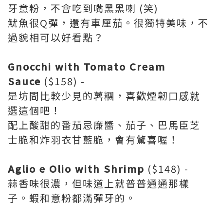
牙意粉，不會吃到嘴黑黑喇 (笑)
魷魚很Q彈，還有車厘茄。很獨特美味，不
過貌相可以好看點？
Gnocchi with Tomato Cream
Sauce
($158) -
是坊間比較少見的薯糰，喜歡煙韌口感就
選這個吧！
配上酸甜的番茄忌廉醬、茄子、巴馬臣芝
士脆和炸羽衣甘藍脆，會有驚喜喔！
Aglio e Olio with Shrimp
($148) -
蒜香味很濃，但味道上就普普通通那樣
子。蝦和意粉都滿彈牙的。