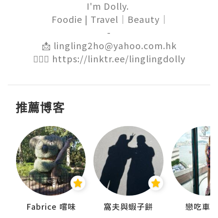
I'm Dolly. 

 Foodie | Travel｜Beauty｜

-

📩 lingling2ho@yahoo.com.hk

🙋🏻‍♀️ https://linktr.ee/linglingdolly
推薦博客
Fabrice 嚐味
窩夫與蝦子餅
戀吃車