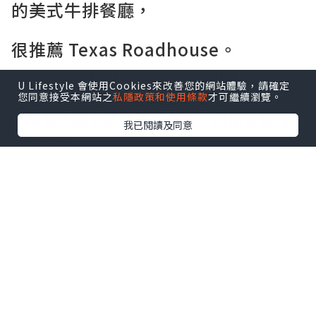
的美式牛排餐廳，
很推薦 Texas Roadhouse。
餐廳的氣氛熱鬧，主打現切牛排和大份量
U Lifestyle 會使用Cookies來改善您的網站體驗，請確定
餐點，走的是美式家庭餐廳路線。
您同意接受本網站之
私隱政策和使用條款
才可繼續瀏覽。
入座後先送上熱騰騰的餐包，搭配香甜的
我已閱讀及同意
肉桂奶油。
桌上還會附上一包帶殼花生，邊聊天邊享
用，很有美式餐廳的氛圍。
點擊圖片放大
+4