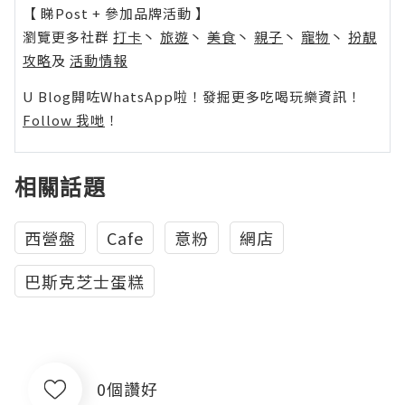
【 睇Post + 參加品牌活動 】
瀏覽更多社群
打卡
丶
旅遊
丶
美食
丶
親子
丶
寵物
丶
扮靚
攻略
及
活動情報
U Blog開咗WhatsApp啦！發掘更多吃喝玩樂資訊！
Follow 我哋
！
相關話題
西營盤
Cafe
意粉
網店
巴斯克芝士蛋糕
0個讚好