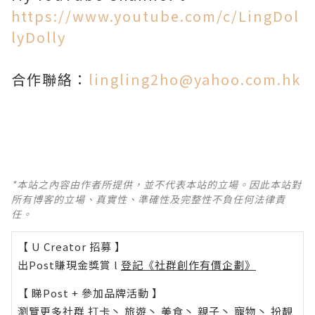
https://www.youtube.com/c/LingDol
lyDolly
合作聯絡：
lingling2ho@yahoo.com.hk
*本站之內容由作者所提供，並不代表本站的立場。因此本站對
所有博客的立場、真實性、準確性及完整性不負任何法律責
任。
【 U Creator 招募 】
出Post賺現金獎賞 l
登記《社群創作有價企劃》
【 睇Post + 參加品牌活動 】
瀏覽更多社群
打卡
丶
旅遊
丶
美食
丶
親子
丶
寵物
丶
扮靚