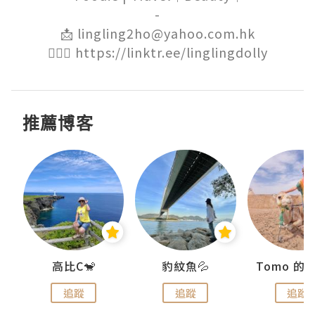
-

📩 lingling2ho@yahoo.com.hk

🙋🏻‍♀️ https://linktr.ee/linglingdolly
推薦博客
)
高比C🐒
豹紋魚💦
追蹤
追蹤
追蹤