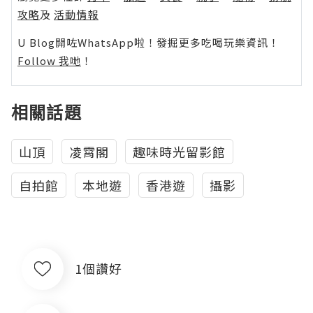
攻略
及
活動情報
U Blog開咗WhatsApp啦！發掘更多吃喝玩樂資訊！
Follow 我哋
！
相關話題
山頂
凌霄閣
趣味時光留影館
自拍館
本地遊
香港遊
攝影
1個讚好