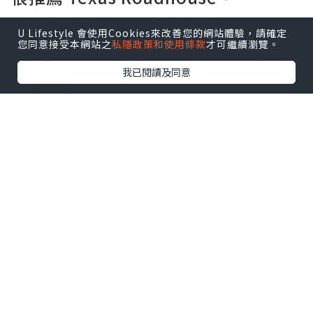
餐廳的氣氛熱鬧，主打現切牛排和大份量
U Lifestyle 會使用Cookies來改善您的網站體驗，請確定
餐點，走的是美式家庭餐廳路線。
您同意接受本網站之
私隱政策和使用條款
才可繼續瀏覽。
入座後先送上熱騰騰的餐包，搭配香甜的
我已閱讀及同意
肉桂奶油。
桌上還會附上一包帶殼花生，邊聊天邊享
用，很有美式餐廳的氛圍。
點擊圖片放大
+4
田園沙拉
(TWD 160/單人份量) 是經典的