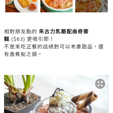
相對朋友點的
朱古力乳酪配曲奇雪
糕
($63) 更吸引耶！
不是來吃正餐的話絕對可以考慮甜品，還
有香蕉船之類。