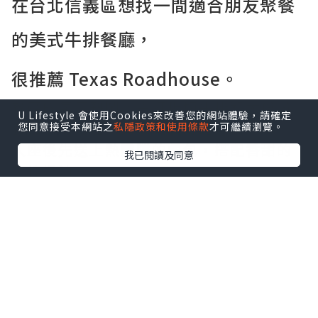
在台北信義區想找一間適合朋友聚餐
的美式牛排餐廳，
很推薦 Texas Roadhouse。
餐廳的氣氛熱鬧，主打現切牛排和大份量
U Lifestyle 會使用Cookies來改善您的網站體驗，請確定
餐點，走的是美式家庭餐廳路線。
您同意接受本網站之
私隱政策和使用條款
才可繼續瀏覽。
入座後先送上熱騰騰的餐包，搭配香甜的
我已閱讀及同意
肉桂奶油。
桌上還會附上一包帶殼花生，邊聊天邊享
用，很有美式餐廳的氛圍。
點擊圖片放大
+4