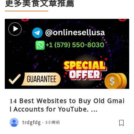
更多美食文章推薦
14 Best Websites to Buy Old Gmai
l Accounts for YouTube. ...
trdgfdg
3小時前