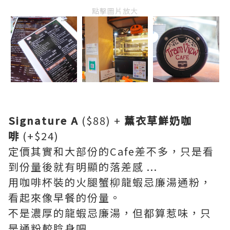
點擊圖片放大
Signature A
($88) +
薰衣草鮮奶咖
啡
(+$24)
定價其實和大部份的Cafe差不多，只是看
到份量後就有明顯的落差感 ...
用咖啡杯裝的火腿蟹柳龍蝦忌廉湯通粉，
看起來像早餐的份量。
不是濃厚的龍蝦忌廉湯，但都算惹味，只
是通粉較腍身吧