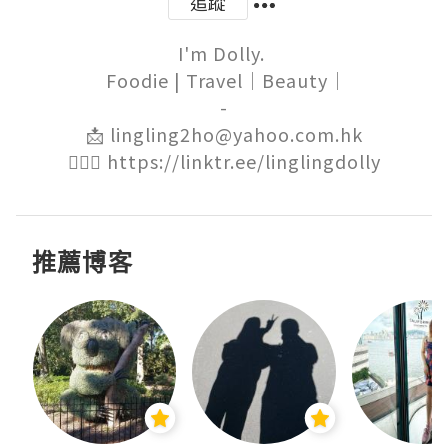
追蹤
I'm Dolly. 

 Foodie | Travel｜Beauty｜

-

📩 lingling2ho@yahoo.com.hk

🙋🏻‍♀️ https://linktr.ee/linglingdolly
推薦博客