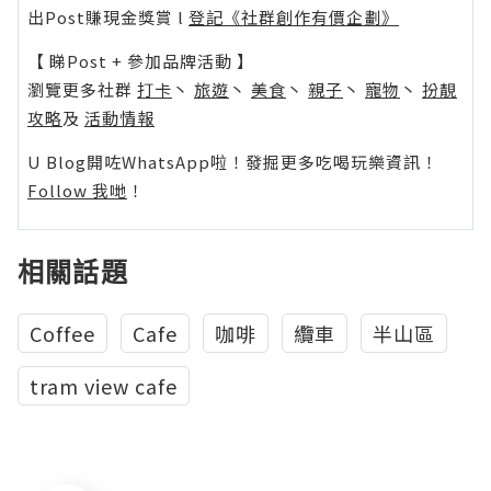
出Post賺現金獎賞 l
登記《社群創作有價企劃》
【 睇Post + 參加品牌活動 】
瀏覽更多社群
打卡
丶
旅遊
丶
美食
丶
親子
丶
寵物
丶
扮靚
攻略
及
活動情報
U Blog開咗WhatsApp啦！發掘更多吃喝玩樂資訊！
Follow 我哋
！
相關話題
Coffee
Cafe
咖啡
纜車
半山區
tram view cafe