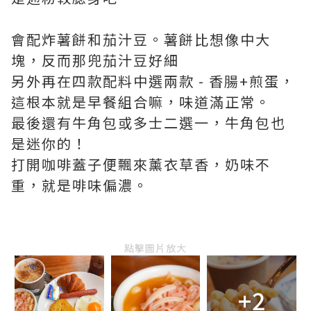
會配炸薯餅和茄汁豆。薯餅比想像中大
塊，反而那兜茄汁豆好細
另外再在四款配料中選兩款 - 香腸+煎蛋，
這根本就是早餐組合嘛，味道滿正常。
最後還有牛角包或多士二選一，牛角包也
是迷你的！
打開咖啡蓋子便飄來薰衣草香，奶味不
重，就是啡味偏濃。
點擊圖片放大
+2