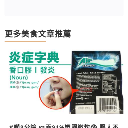
更多美食文章推薦
#𡁻8分鐘 🍬吞94%塑膠微粒😱 膠人不