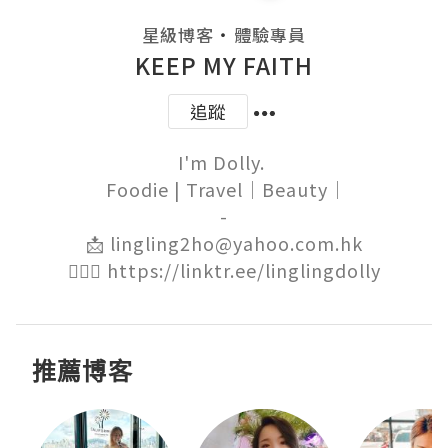
・
星級博客
體驗專員
KEEP MY FAITH
追蹤
I'm Dolly. 

 Foodie | Travel｜Beauty｜

-

📩 lingling2ho@yahoo.com.hk

🙋🏻‍♀️ https://linktr.ee/linglingdolly
推薦博客