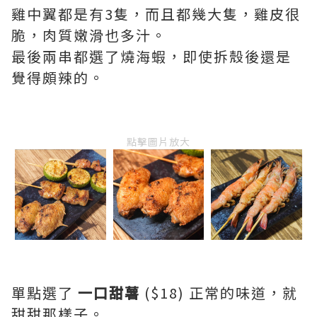
雞中翼都是有3隻，而且都幾大隻，雞皮很
脆，肉質嫩滑也多汁。
最後兩串都選了燒海蝦，即使拆殼後還是
覺得頗辣的。
點擊圖片放大
單點選了
一口甜薯
($18) 正常的味道，就
甜甜那樣子。