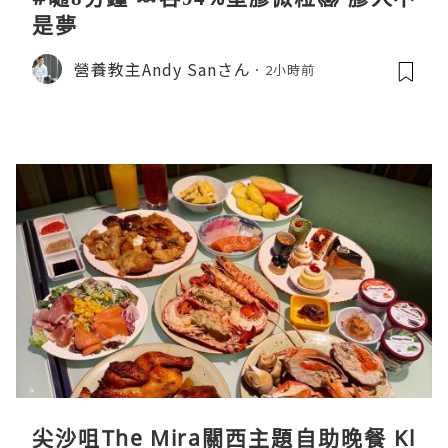
是夢
營養教主Andy Sanさん
2小時前
尖沙咀The Mira關西主題自助晚餐 Kl