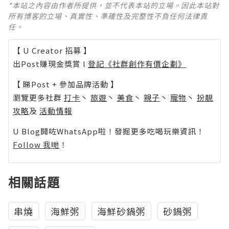
*本站之內容由作者所提供，並不代表本站的立場。因此本站對
所有博客的立場、真實性、準確性及完整性不負任何法律責
任。
【 U Creator 招募 】
出Post賺現金獎賞 l
登記《社群創作有價企劃》
【 睇Post + 參加品牌活動 】
瀏覽更多社群
打卡
丶
旅遊
丶
美食
丶
親子
丶
寵物
丶
扮靚
攻略
及
活動情報
U Blog開咗WhatsApp啦！發掘更多吃喝玩樂資訊！
Follow 我哋
！
相關話題
串燒
海鮮粥
海鮮砂鍋粥
砂鍋粥