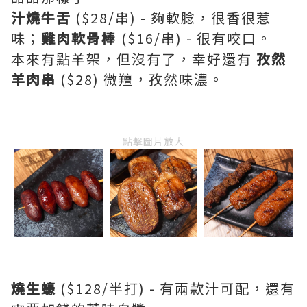
汁燒牛舌
($28/串) - 夠軟腍，很香很惹
味；
雞肉軟骨棒
($16/串) - 很有咬口。
本來有點羊架，但沒有了，幸好還有
孜然
羊肉串
($28) 微羶，孜然味濃。
點擊圖片放大
燒生蠔
($128/半打) - 有兩款汁可配，還有