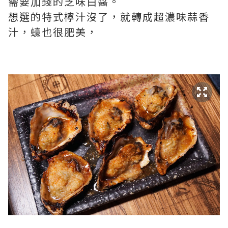
需要加錢的芝味白醬。
想選的特式檸汁沒了，就轉成超濃味蒜香
汁，蠔也很肥美，