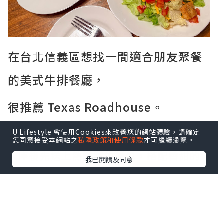
在台北信義區想找一間適合朋友聚餐
的美式牛排餐廳，
很推薦 Texas Roadhouse。
餐廳的氣氛熱鬧，主打現切牛排和大份量
U Lifestyle 會使用Cookies來改善您的網站體驗，請確定
餐點，走的是美式家庭餐廳路線。
您同意接受本網站之
私隱政策和使用條款
才可繼續瀏覽。
入座後先送上熱騰騰的餐包，搭配香甜的
我已閱讀及同意
肉桂奶油。
桌上還會附上一包帶殼花生，邊聊天邊享
用，很有美式餐廳的氛圍。