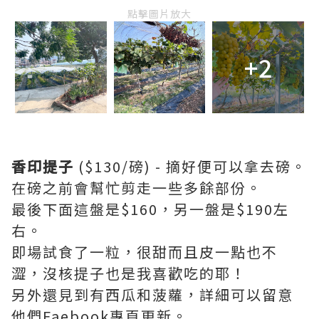
點擊圖片放大
+2
香印提子
($130/磅) - 摘好便可以拿去磅。
在磅之前會幫忙剪走一些多餘部份。
最後下面這盤是$160，另一盤是$190左
右。
即場試食了一粒，很甜而且皮一點也不
澀，沒核提子也是我喜歡吃的耶！
另外還見到有西瓜和菠蘿，詳細可以留意
他們Faebook專頁更新。