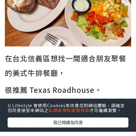
在台北信義區想找一間適合朋友聚餐
的美式牛排餐廳，
很推薦 Texas Roadhouse。
餐廳的氣氛熱鬧，主打現切牛排和大份量
U Lifestyle 會使用Cookies來改善您的網站體驗，請確定
餐點，走的是美式家庭餐廳路線。
您同意接受本網站之
私隱政策和使用條款
才可繼續瀏覽。
入座後先送上熱騰騰的餐包，搭配香甜的
我已閱讀及同意
肉桂奶油。