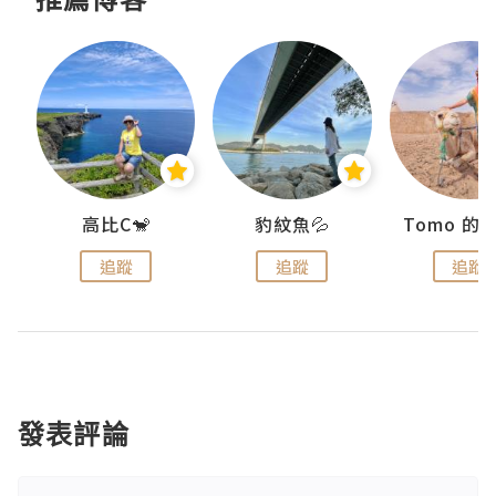
)
高比C🐒
豹紋魚💦
追蹤
追蹤
追蹤
發表評論