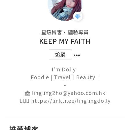
・
星級博客
體驗專員
KEEP MY FAITH
追蹤
I'm Dolly. 

 Foodie | Travel｜Beauty｜

-

📩 lingling2ho@yahoo.com.hk

🙋🏻‍♀️ https://linktr.ee/linglingdolly
推薦博客