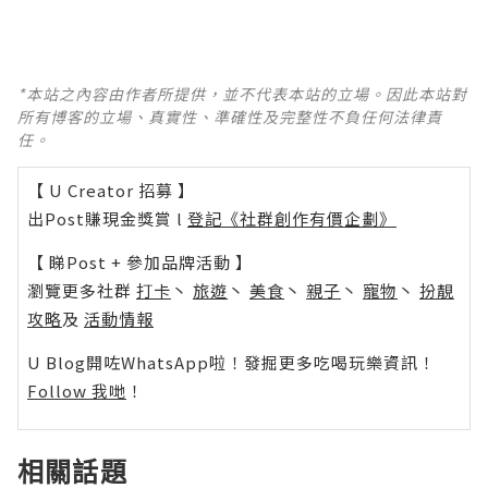
*本站之內容由作者所提供，並不代表本站的立場。因此本站對
所有博客的立場、真實性、準確性及完整性不負任何法律責
任。
【 U Creator 招募 】
出Post賺現金獎賞 l
登記《社群創作有價企劃》
【 睇Post + 參加品牌活動 】
瀏覽更多社群
打卡
丶
旅遊
丶
美食
丶
親子
丶
寵物
丶
扮靚
攻略
及
活動情報
U Blog開咗WhatsApp啦！發掘更多吃喝玩樂資訊！
Follow 我哋
！
相關話題