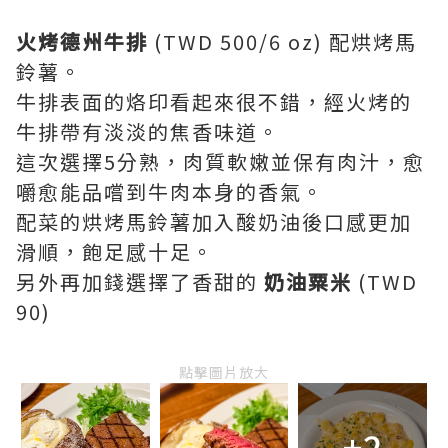
火烤德州牛排
(TWD 500/6 oz) 配烘烤馬
鈴薯。
牛排表面的烙印看起來很不錯，經火烤的
牛排帶有淡淡的焦香味道。
這次選擇5分熟，肉質軟嫩並保有肉汁，愈
嚼愈能品嚐到牛肉本身的香氣。
配菜的烘烤馬鈴薯加入酸奶油後口感更加
滑順，飽足感十足。
另外再加錢選擇了香甜的
奶油粟米
(TWD
90)
點擊圖片放大
+2