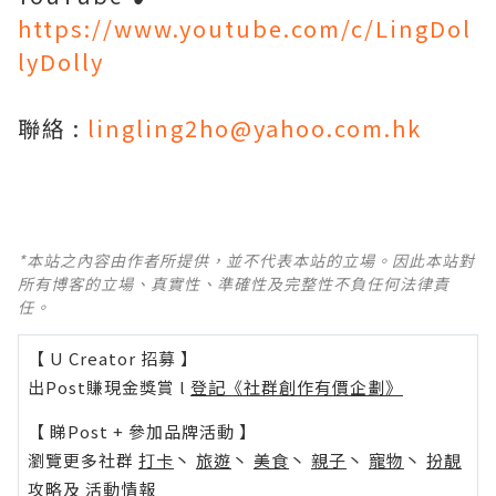
https://www.youtube.com/c/LingDol
lyDolly
聯絡 :
lingling2ho@yahoo.com.hk
*本站之內容由作者所提供，並不代表本站的立場。因此本站對
所有博客的立場、真實性、準確性及完整性不負任何法律責
任。
【 U Creator 招募 】
出Post賺現金獎賞 l
登記《社群創作有價企劃》
【 睇Post + 參加品牌活動 】
瀏覽更多社群
打卡
丶
旅遊
丶
美食
丶
親子
丶
寵物
丶
扮靚
攻略
及
活動情報