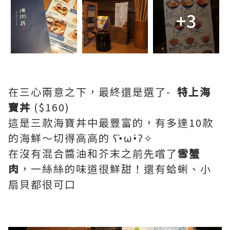
+3
在三心兩意之下，最終還是選了-
特上海
寶丼
($160)
這是三款海寶丼中最豐富的，有多達10款
的海鮮～切得高高的 ʕ•̀ω•́ʔ✧
在沒有混合醬油和芥末之前先嚐了
雪蟹
肉
，一絲絲的味道很鮮甜！還有蛤蜊、小
扇貝都很可口