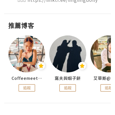
推薦博客
ey
Coffeemeetjojo
窩夫與蝦子餅
追蹤
追蹤
追蹤