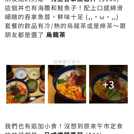
這個丼也有海膽和鮭魚子！配上口感綿滑
細緻的吞拿魚蓉，鮮味十足 (,,・ω・,,)
套餐的飲品有冷/熱的烏龍茶或是綠茶～跟
朋友都是選了
烏龍茶
點擊圖片放大
+3
我們也有追加小食！沒想到原來午市定食