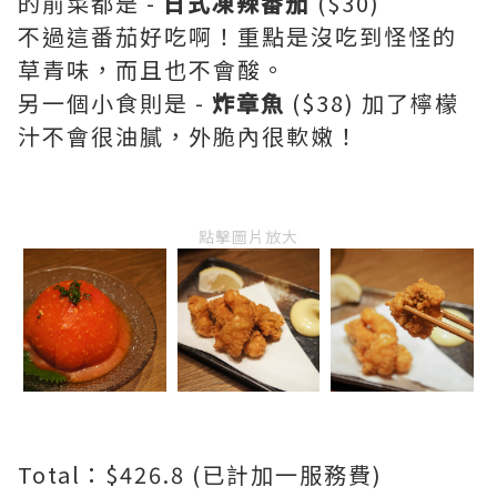
的前菜都是 -
日式凍辣番茄
($30)
不過這番茄好吃啊！重點是沒吃到怪怪的
草青味，而且也不會酸。
另一個小食則是 -
炸章魚
($38) 加了檸檬
汁不會很油膩，外脆內很軟嫩！
點擊圖片放大
Total：$426.8 (已計加一服務費)