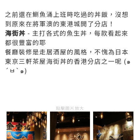
之前還在鰂魚涌上班時吃過的丼飯，沒想
到原來在將軍澳的東港城開了分店！
海街丼
- 主打各式的魚生丼，每款看起來
都很豐富的耶
餐廳裝修是走居酒屋的風格，不愧為日本
東京三軒茶屋海街丼的香港分店之一呢 (๑
´ㅂ`๑)
點擊圖片放大