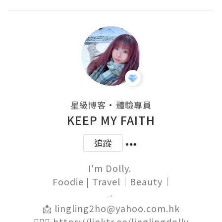
・
星級博客
體驗專員
KEEP MY FAITH
追蹤
I'm Dolly. 

 Foodie | Travel｜Beauty｜

-

📩 lingling2ho@yahoo.com.hk

🙋🏻‍♀️ https://linktr.ee/linglingdolly