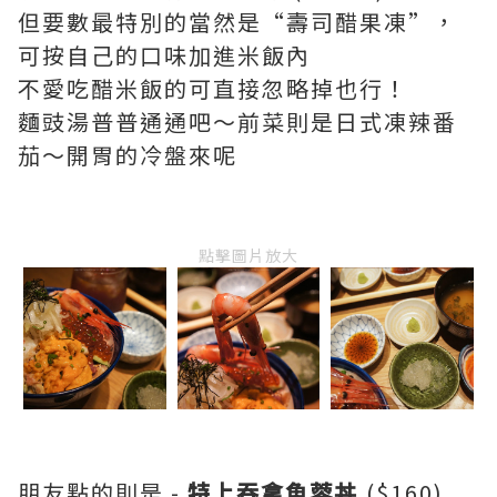
但要數最特別的當然是“壽司醋果凍”，
可按自己的口味加進米飯內
不愛吃醋米飯的可直接忽略掉也行！
麵豉湯普普通通吧～前菜則是日式凍辣番
茄～開胃的冷盤來呢
點擊圖片放大
朋友點的則是 -
特上吞拿魚蓉丼
($160)