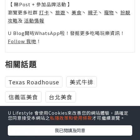
【 睇Post + 參加品牌活動 】
瀏覽更多社群
打卡
丶
旅遊
丶
美食
丶
親子
丶
寵物
丶
扮靚
攻略
及
活動情報
U Blog開咗WhatsApp啦！發掘更多吃喝玩樂資訊！
Follow 我哋
！
相關話題
Texas Roadhouse
美式牛排
信義區美食
台北美食
U Lifestyle 會使用Cookies來改善您的網站體驗，請確定
您同意接受本網站之
私隱政策和使用條款
才可繼續瀏覽。
我已閱讀及同意
0個讚好