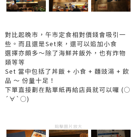
對比起晚市，午市定食相對價錢會吸引一
些。而且還是Set來，還可以追加小食
選擇亦頗多～除了海鮮丼飯外，也有炸物
類等等
Set 當中包括了丼飯 + 小食 + 麵豉湯 + 飲
品 ～ 份量十足！
下單直接劃在點單紙再給店員就可以囉 (○
´∀`○)
點擊圖片放大