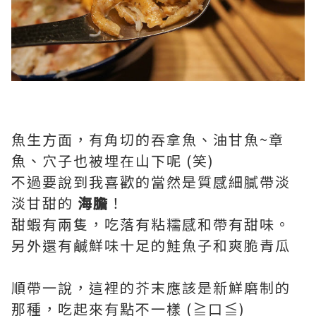
魚生方面，有角切的吞拿魚、油甘魚~章
魚、穴子也被埋在山下呢 (笑)
不過要說到我喜歡的當然是質感細膩帶淡
淡甘甜的
海膽
！
甜蝦有兩隻，吃落有粘糯感和帶有甜味。
另外還有鹹鮮味十足的鮭魚子和爽脆青瓜
順帶一說，這裡的芥末應該是新鮮磨制的
那種，吃起來有點不一樣 (≧口≦)