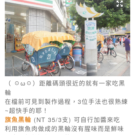
距離碼頭很近的就有一家吃黑
（ ☉ω☉）
輪
在檔前可見到製作過程，3位手法也很熟練
~超快手的耶！
旗魚黑輪
(NT 35/3支) 可自行加醬來吃
利用旗魚肉做成的黑輪沒有腥味而是鮮味