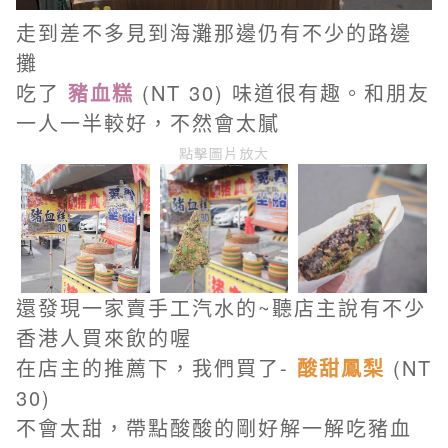
走到差不多見到海灘那邊仍有不少的路邊
攤
吃了
豬血糕
(NT 30) 味道很有趣。和朋友
一人一半較好，不然會太膩
點擊圖片放大
還發現一家賣手工汽水的~聽店主說有不少
香港人買來飲的喔
在店主的推薦下，我們買了-
酸甜鳳梨
(NT
30)
不會太甜，帶點酸酸的剛好解一解吃豬血