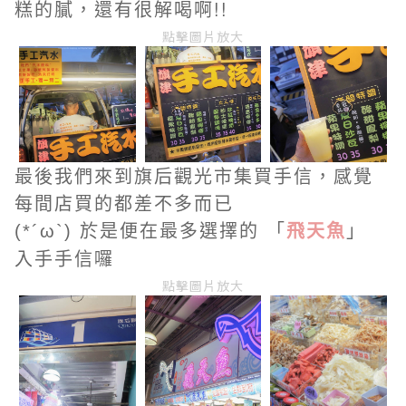
糕的膩，還有很解喝啊!!
點擊圖片放大
最後我們來到旗后觀光市集買手信，感覺
每間店買的都差不多而已
於是便在最多選擇的 「
飛天魚
」
(*´ω`)
入手手信囉
點擊圖片放大