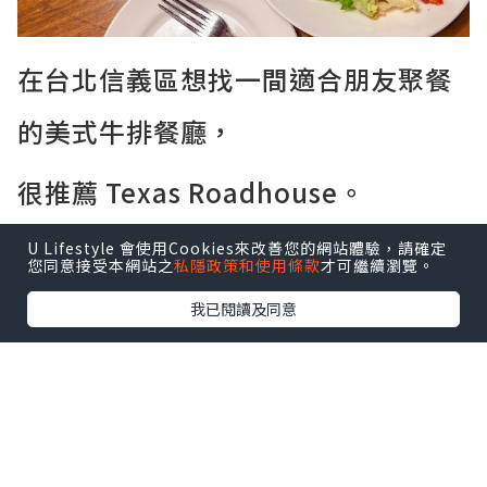
在台北信義區想找一間適合朋友聚餐
的美式牛排餐廳，
很推薦 Texas Roadhouse。
餐廳的氣氛熱鬧，主打現切牛排和大份量
U Lifestyle 會使用Cookies來改善您的網站體驗，請確定
餐點，走的是美式家庭餐廳路線。
您同意接受本網站之
私隱政策和使用條款
才可繼續瀏覽。
入座後先送上熱騰騰的餐包，搭配香甜的
我已閱讀及同意
肉桂奶油。
桌上還會附上一包帶殼花生，邊聊天邊享
用，很有美式餐廳的氛圍。
點擊圖片放大