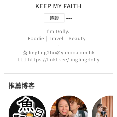
KEEP MY FAITH
追蹤
I'm Dolly. 

 Foodie | Travel｜Beauty｜

-

📩 lingling2ho@yahoo.com.hk

🙋🏻‍♀️ https://linktr.ee/linglingdolly
推薦博客