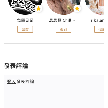
urnal
魚堅日記
思思賢 ChillMyBabe
rikala
追蹤
追蹤
追蹤
發表評論
登入
發表評論