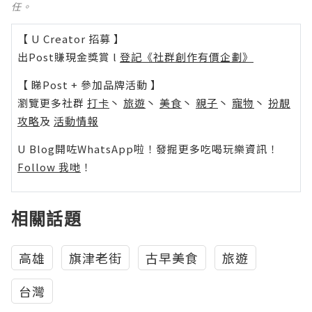
任。
【 U Creator 招募 】
出Post賺現金獎賞 l
登記《社群創作有價企劃》
【 睇Post + 參加品牌活動 】
瀏覽更多社群
打卡
丶
旅遊
丶
美食
丶
親子
丶
寵物
丶
扮靚
攻略
及
活動情報
U Blog開咗WhatsApp啦！發掘更多吃喝玩樂資訊！
Follow 我哋
！
相關話題
高雄
旗津老街
古早美食
旅遊
台灣