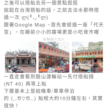
之後可以搭船去另一個景點逛逛
說起在台灣搭船的話，之前去淡水那時搭
過一次
ლ(╹◡╹ლ)
跟著Google Map ~首先會經過一座「代天
宮」，在廟前小小的廣場更是小吃夜市喔
點擊圖片放大
一直走會看到
鼓山渡輪站～
先付搭船錢
(NT 40) 再等上船
下層基本上是給機車/單車停泊
的
船程大約10分鐘左右，其實
(,,Ծ▽Ծ,,)
很快！