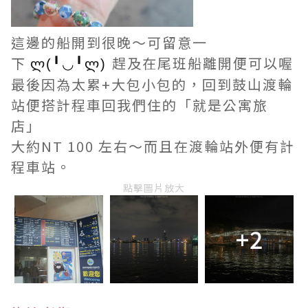
這邊的船開到很晚～可留意一
下
趕及在尾班船離開便可以喔
ლ(╹◡╹ლ)
最後因為太累+大包小包的，回到
鼓山渡輪
站便搭
計程車
回我們住的「就是公寓旅
店」
大約NT 100 左右～而且在
渡輪站外便有計
程車站。
點擊圖片放大
+2