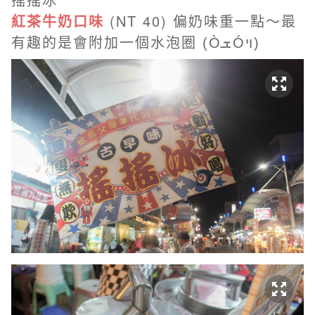
紅茶牛奶口味
(NT 40) 偏奶味重一點～
最
有趣的是會附加一個水泡圈
(ÒܫÓױ)