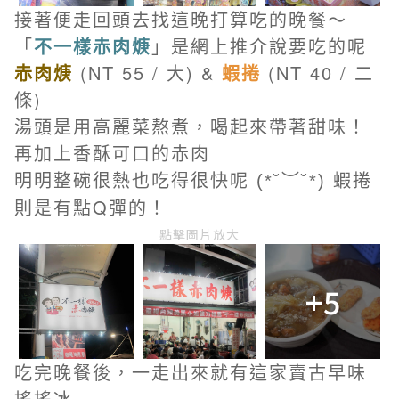
接著便走回頭去找這晚打算吃的晚餐～
「
不一樣
赤肉
焿
」是網上推介說要吃的呢
赤肉焿
(NT 55 / 大) &
蝦捲
(NT 40 / 二
條)
湯頭是用高麗菜熬煮，喝起來帶著甜味！
再加上香酥可口的赤肉
明明整碗很熱也吃得很快呢
蝦捲
(*˘︶˘*)
則是有點Q彈的！
點擊圖片放大
+5
吃完晚餐後，一走出來就有這家賣古早味
搖搖冰