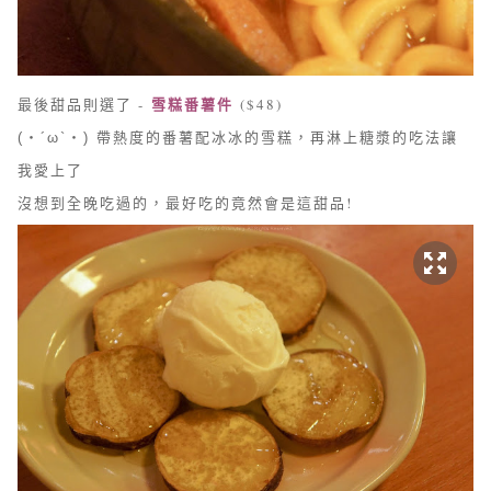
雪糕番薯件
最後甜品則選了 -
($48)
帶熱度的番薯配冰冰的雪糕，再淋上糖漿的吃法讓
(・´ω`・)
我愛上了
沒想到全晚吃過的，最好吃的竟然會是這甜品!