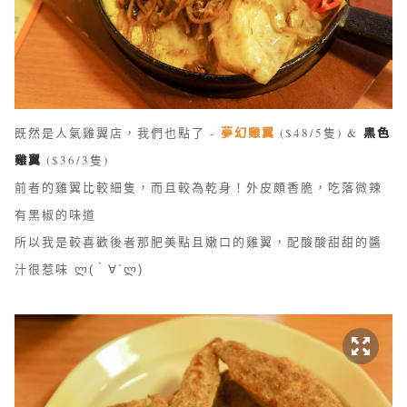
夢幻雞翼
黑色
既然是人氣雞翼店，
我們也點了 -
($48/5隻) &
雞翼
($36/3隻)
前者的雞翼比較細隻，而且較為乾身！外皮頗香脆，吃落微辣
有黑椒的味道
所以我是較喜歡後者那肥美點且嫩口的雞翼，配酸酸甜甜的醬
汁很惹味
ლ(｀∀´ლ)