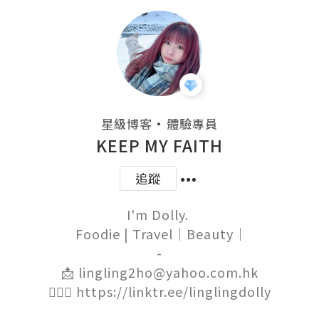
・
星級博客
體驗專員
KEEP MY FAITH
追蹤
I'm Dolly. 

 Foodie | Travel｜Beauty｜

-

📩 lingling2ho@yahoo.com.hk

🙋🏻‍♀️ https://linktr.ee/linglingdolly