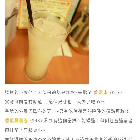
炸芝士
這裡的小食佔了大部份的都是炸物~先點了
($48)
實物與圖差有點遠....這個尺寸也...太少了吧 Orz
香脆的外層與軟心的芝士~只有吃時還是熱呼呼的這點可取!!
香煎雞蛋卷
($48) 看到有這個當然不能錯過。但
剛經歷過前者
的打擊，有點擔心。
幸好滑嫩的蛋也不至於讓我失望，不過就不覺有煎香的味道
(ﾟ