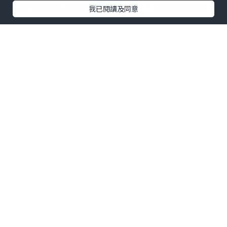
入座後先送上熱騰騰的餐包，搭配香甜的
我已閱讀及同意
肉桂奶油。
桌上還會附上一包帶殼花生，邊聊天邊享
用，很有美式餐廳的氛圍。
點擊圖片放大
+4
田園沙拉
(TWD 160/單人份量) 是經典的
美式田園沙拉。
生菜搭配番茄、切達起司、水煮蛋和香脆
麵包丁，沙拉醬會分開上這點不錯。