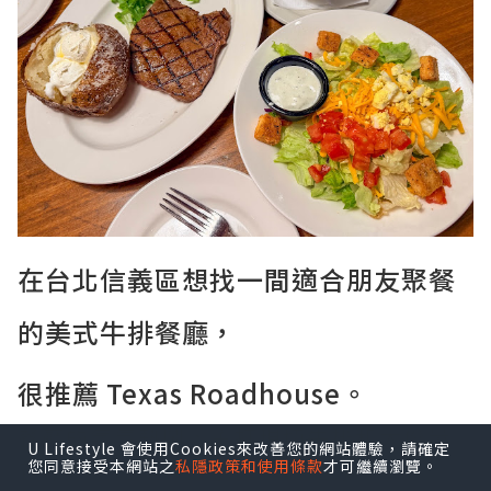
在台北信義區想找一間適合朋友聚餐
的美式牛排餐廳，
很推薦 Texas Roadhouse。
餐廳的氣氛熱鬧，主打現切牛排和大份量
U Lifestyle 會使用Cookies來改善您的網站體驗，請確定
餐點，走的是美式家庭餐廳路線。
您同意接受本網站之
私隱政策和使用條款
才可繼續瀏覽。