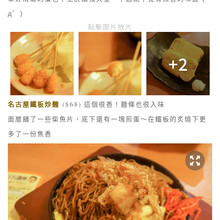
дﾟ )
點擊圖片放大
+2
名古屋鐵板炒麵
($68) 這個很香！麵條也很入味
面層舖了一些柴魚片，底下還有一塊煎蛋
～在鐵板的炙燒下更
多了一份焦香