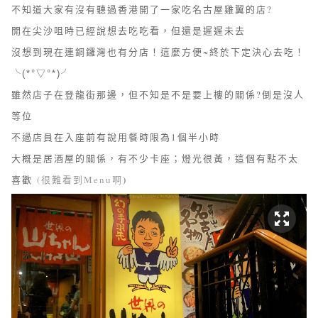
不知道大家有沒有聽過香港開了一家吃名古屋雞翼的店?
開在尖沙咀時已經說想去吃吃看，但還是遲遲未去
沒想到現在連銅鑼灣也有分店！這麼方便~終於下定決心去吃！
╰(*°▽°*)╯
雖然店子在登龍街那邊，但不知是不是要上樓的關係?倒是沒人
等位
不過店員在入座前有說用餐時限為1個半小時
大概是居酒屋的關係，有不少卡座；燈光很黃，這個有點不太
喜歡
(很難看到Menu啊
)