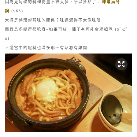
味噌烏冬
因為見每碟的料理份量不算太多，所以多點了 -
鍋
($88)
大概是越滾越惹味的關係？味道濃得不太像味噌
而且烏冬變得很稔身~如果再放一陣子有可能會糊掉呢
(oﾟωﾟ
o)
不過當中的配料也滿多耶～有菇亦有雞肉