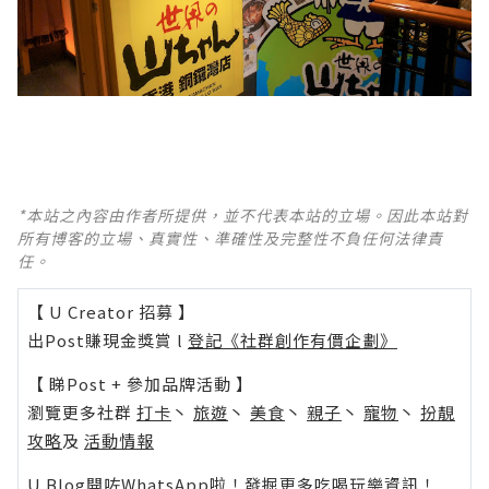
*本站之內容由作者所提供，並不代表本站的立場。因此本站對
所有博客的立場、真實性、準確性及完整性不負任何法律責
任。
【 U Creator 招募 】
出Post賺現金獎賞 l
登記《社群創作有價企劃》
【 睇Post + 參加品牌活動 】
瀏覽更多社群
打卡
丶
旅遊
丶
美食
丶
親子
丶
寵物
丶
扮靚
攻略
及
活動情報
U Blog開咗WhatsApp啦！發掘更多吃喝玩樂資訊！