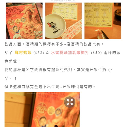
飲品方面，酒精類的選擇有不少~沒酒精的飲品也有。
鄉村姑娘
水蜜桃酒加乳酸梳打
點了
($38) &
($50)
兩杯的顏
色超像！
我的那杯是名字改得很有趣鄉村姑娘，其實是芒果牛奶
(・
∀・ )
但味道和口感完全嚐不出牛奶..芒果味倒是有的。