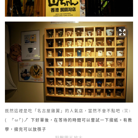
既然這裡是吃「名古屋雞翼」的人氣店，當然不會不點吧
(笑)
下好單後，在等待的時間可以嘗試一下摺紙。有教
( ･ิω･ิ)ノิ
學，摺完可以放筷子
點擊圖片放大