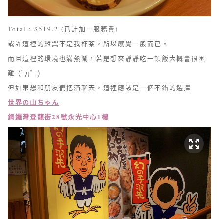
Total : $519.2 (已計加一服務費)
或許這裡的雞翼不是我杯茶，所以感覺一般而已。
而且這裡的環境也滿熱鬧，若是想來靜靜吃一頓飯大概會很困
難
(ﾟдﾟ )
但如果想和朋友們把酒聊天，這裡應該是一個不錯的選擇
世界の山ちゃん
銅鑼灣
登龍街28號永光中心1樓