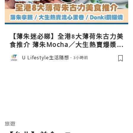
【薄朱迷必睇】全港8大薄荷朱古力美
食推介 薄朱Mocha／大生熱賣爆漿蛋
卷／Donki銅鑼燒
U Lifestyle生活隨想
3小時前
旅遊