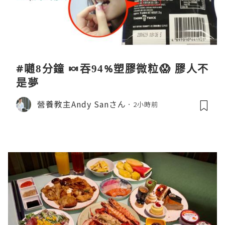
#𡁻8分鐘 🍬吞94%塑膠微粒😱 膠人不
是夢
營養教主Andy Sanさん
2小時前