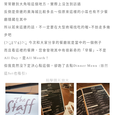
常常聽到大角咀這個地方，實際上沒怎到訪過
反倒是旁邊的奧海城比較多去～但原來這樣的小區也有不少餐
廳隱藏在其中
所以若來這邊的話，不一定要在大型商場找吃的喔~不妨走多幾
步吧
今次和大家分享的餐廳就是當中的一個例子
(੭ु≧▽≦)੭ु
而且看這裡的餐牌，您會發現其中有很新奇的「早餐」~不是
All Day，是All Month！
但我竟然沒下定決心點這個，卻跑了去點Dinner Menu
(雖然
這Set也吸引)
點擊圖片放大