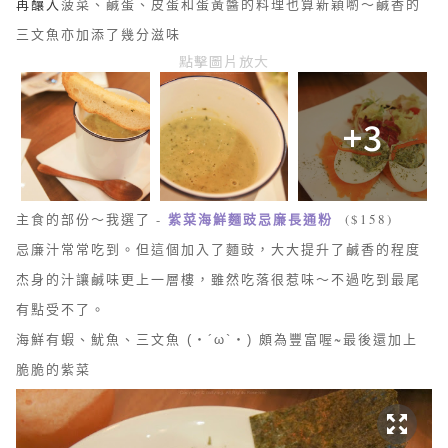
再釀入
菠菜、鹹蛋、皮蛋和蛋黃醬的料理也算新穎喲～鹹香的
三文魚亦加添了幾分滋味
點擊圖片放大
+3
紫菜海鮮麵豉忌廉長通粉
主食的部份～我選了 -
($158)
忌廉汁常常吃到。但這個加入了麵豉，大大提升了鹹香的程度
杰身的汁讓鹹味更上一層樓，雖然吃落很惹味～不過吃到最尾
有點受不了。
海鮮有蝦、魷魚、三文魚
頗為豐富喔~最後還加上
(・´ω`・)
脆脆的紫菜