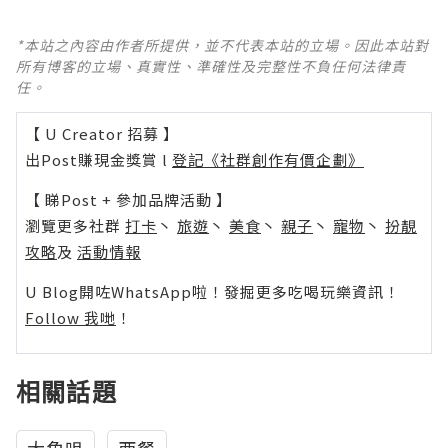
*本站之內容由作者所提供，並不代表本站的立場。因此本站對
所有博客的立場、真實性、準確性及完整性不負任何法律責
任。
【 U Creator 招募 】
出Post賺現金獎賞 l
登記《社群創作有價企劃》
【 睇Post + 參加品牌活動 】
瀏覽更多社群
打卡
丶
旅遊
丶
美食
丶
親子
丶
寵物
丶
扮靚
攻略
及
活動情報
U Blog開咗WhatsApp啦！發掘更多吃喝玩樂資訊！
Follow 我哋
！
相關話題