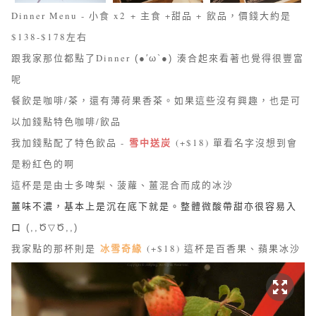
Dinner Menu - 小食 x2 + 主食 +甜品 + 飲品，價錢大約是
$138-$178左右
跟我家那位都點了Dinner
湊合起來看著也覺
得很豐富
(●′ω`●)
呢
餐飲是咖啡/茶，還有薄荷果香茶。如果這些沒有興趣，也是可
以加錢點特色咖啡/飲品
雪中送炭
我加錢點配了特色飲品 -
(+$18) 單看名字沒想到會
是粉紅色的啊
這杯是是由士多啤梨、菠蘿、薑混合而成的冰沙
薑味不濃，基本上是沉在底下就是。整體微酸帶甜亦很容易入
口
(,,Ծ▽Ծ,,)
冰雪奇緣
我家點的那杯則是
(+$18) 這杯是百香果、蘋果冰沙