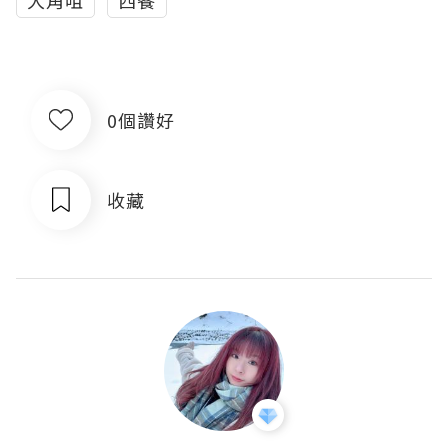
大角咀
西餐
0個讚好
收藏