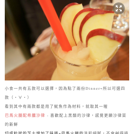
小食一共有五款可以選擇，因為點了兩份Dinner~所以可選四
款
（・∀・）
看到其中有兩款都是用了魷魚作為材料，就取其一喔
巴馬火腿配希臘沙律
- 喜歡配上黑醋的沙律，感覺更顯沙律菜
的新鮮
切成粒狀的芝士增加了味道~巴馬火腿的
溫和細膩，不會鹹得過