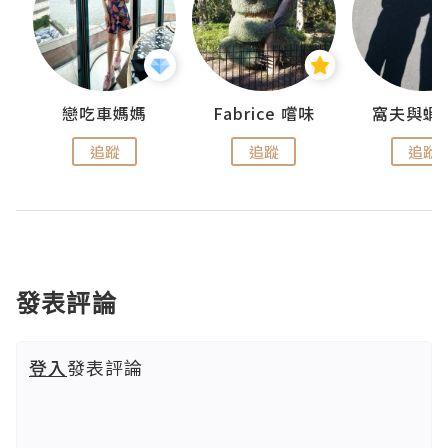
戀吃車媽媽
Fabrice 嚐味
窩夫與蝦
追蹤
追蹤
追蹤
發表評論
登入
發表評論