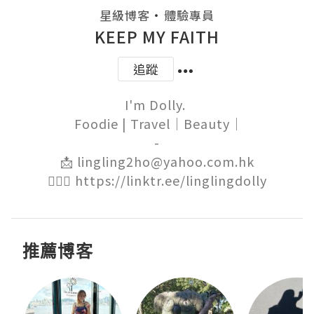
・
星級博客
體驗專員
KEEP MY FAITH
追蹤
I'm Dolly. 

 Foodie | Travel｜Beauty｜

-

📩 lingling2ho@yahoo.com.hk

🙋🏻‍♀️ https://linktr.ee/linglingdolly
推薦博客