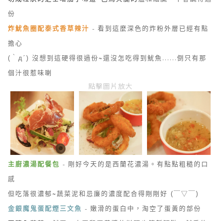
份
炸魷魚圈配泰式香草辣汁
- 看到這麼深色的炸粉外層已經有點
擔心
沒想到這硬得很過份~還沒怎吃得到魷魚......倒只有那
(｀д´)
個汁很惹味喇
點擊圖片放大
主廚濃湯配餐包
- 剛好今天的是西蘭花濃湯。有點點粗糙的口
感
但吃落很濃郁~蔬菜泥和忌廉的濃度配合得剛剛好
(￣▽￣)
金銀魔鬼蛋配煙三文魚
- 嫩滑的蛋白中，淘空了蛋黃的部份