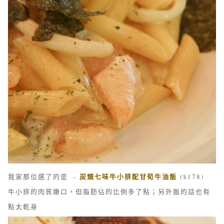
炭燒七味牛小排配甘荀牛油飯
我家那位選了的是 -
($178)
牛小排的肉質嫩口，但脂肪佔的比例多了點；另外
飯的話也有
點太乾身