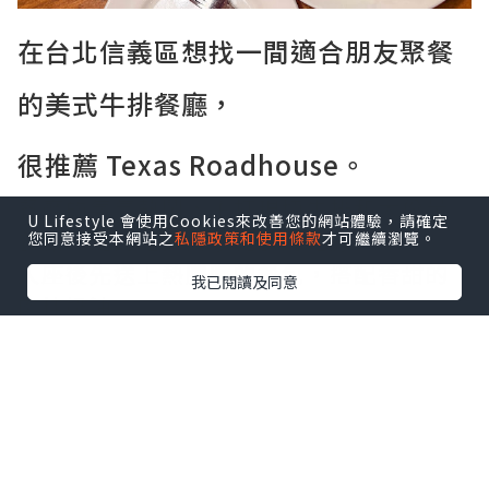
在台北信義區想找一間適合朋友聚餐
的美式牛排餐廳，
很推薦 Texas Roadhouse。
餐廳的氣氛熱鬧，主打現切牛排和大份量
U Lifestyle 會使用Cookies來改善您的網站體驗，請確定
餐點，走的是美式家庭餐廳路線。
您同意接受本網站之
私隱政策和使用條款
才可繼續瀏覽。
入座後先送上熱騰騰的餐包，搭配香甜的
我已閱讀及同意
肉桂奶油。
桌上還會附上一包帶殼花生，邊聊天邊享
用，很有美式餐廳的氛圍。
點擊圖片放大