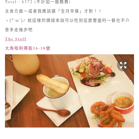
Total : $372 (不計加一服務費)
主食方面～或者我應該選「全月早餐」才對！！
就這樣的價錢來說可以吃到這麼豐盛的一餐也不介
ヽ(*´ω`)ﾉ
意多走幾步吧
The Staff
大角咀利得街36-38號