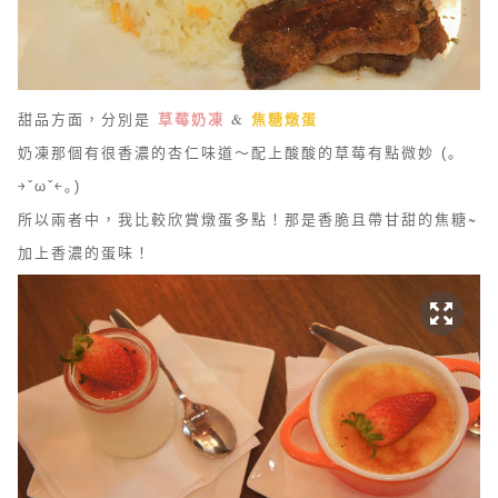
草莓奶凍
焦糖燉蛋
甜品方面，分別是
&
奶凍那個有很香濃的杏仁味道～配上酸酸的草莓有點微妙
(｡
￫ˇωˇ￩｡)
所以兩者中，我比較欣賞燉蛋多點！那是香脆且帶甘甜的焦糖~
加上香濃的蛋味！