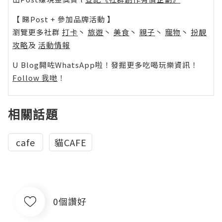
【 睇Post + 參加品牌活動 】
瀏覽更多社群
打卡
丶
旅遊
丶
美食
丶
親子
丶
寵物
丶
扮靚
攻略
及
活動情報
U Blog開咗WhatsApp啦！發掘更多吃喝玩樂資訊！
Follow 我哋
！
相關話題
‬ ‪‎cafe‬ ‪
貓CAFE
0個讚好