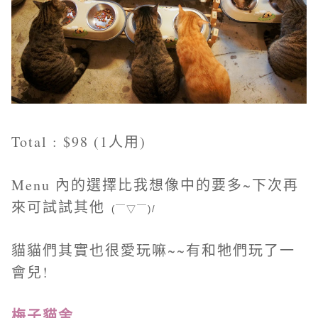
Total : $98 (1人用)
Menu 內的選擇比我想像中的要多~下次再
來可試試其他
(￣▽￣)/
貓貓們其實也很愛玩嘛~~有和牠們玩了一
會兒!
梅子貓舍