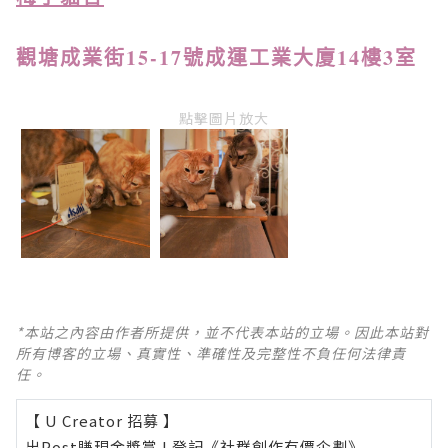
觀塘成業街15-17號成運工業大廈14樓3
室
點擊圖片放大
*本站之內容由作者所提供，並不代表本站的立場。因此本站對
所有博客的立場、真實性、準確性及完整性不負任何法律責
任。
【 U Creator 招募 】
出Post賺現金獎賞 l
登記《社群創作有價企劃》