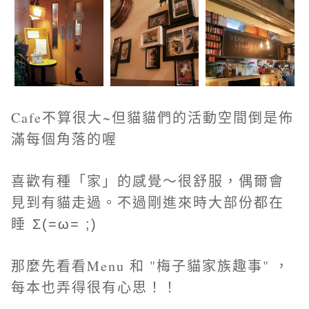
Cafe不算很大~但貓貓們的活動空間倒是佈
滿每個角落的喔
喜歡有種「家」的感覺～很舒服，偶爾會
見到有貓走過。不過剛進來時大部份都在
睡
Σ(=ω= ;)
那麼先看看Menu 和 "梅子貓家族趣事" ，
每本也弄得很有心思！！