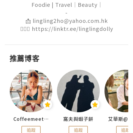
 Foodie | Travel｜Beauty｜

-

📩 lingling2ho@yahoo.com.hk

🙋🏻‍♀️ https://linktr.ee/linglingdolly
推薦博客
ey
Coffeemeetjojo
窩夫與蝦子餅
追蹤
追蹤
追蹤