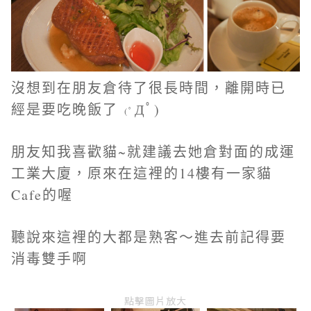
沒想到在朋友倉待了很長時間，離開時已
經是要吃晚飯了
Дﾟ)
(ﾟ
朋友知我喜歡貓~就建議去她倉對面的成運
工業大廈，原來在這裡的14樓有一家貓
Cafe的喔
聽說來這裡的大都是熟客～進去前記得要
消毒雙手啊
點擊圖片放大