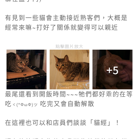
有見到一些貓會主動接近熟客們，大概是
經常來嘛~打好了關係就變得可以親近
點擊圖片放大
+5
最尾還看到開飯時間~~~牠們都好乖的在等
吃
吃完又會自動解散
ヾ(*ΦωΦ)ツ
在這裡也可以和店員們談談「貓經」！