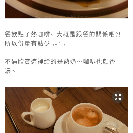
餐飲點了熱咖啡~ 大概是跟餐的關係吧?!
所以份量有點少
(ｰ｀ )
不過欣賞這裡給的是熱奶～咖啡也頗香
濃。