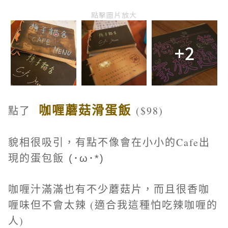
點擊圖片放大
+2
咖喱蘑菇滑蛋飯
點了
($98)
貌相很吸引，有點不像會在小小的Cafe出
現的蛋包飯
(･ω･*)
咖喱汁滿滿也有不少蘑菇片，而且很香咖
喱味但不會太辣 (適合我這種怕吃辣咖喱的
人)