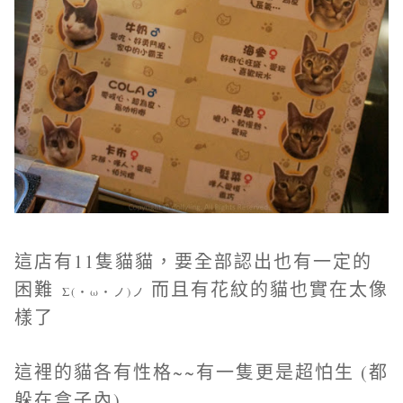
這店有11隻貓貓，要全部認出也有一定的
困難
而且有花紋的貓也實在太像
Σ(・ω・ノ)ノ
樣了
這裡的貓各有性格~~有一隻更是超怕生 (都
躲在盒子內)