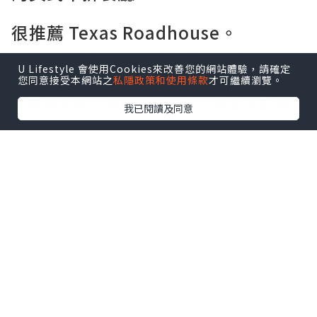
很推薦 Texas Roadhouse。
餐廳的氣氛熱鬧，主打現切牛排和大份量
U Lifestyle 會使用Cookies來改善您的網站體驗，請確定
餐點，走的是美式家庭餐廳路線。
您同意接受本網站之
私隱政策和使用條款
才可繼續瀏覽。
入座後先送上熱騰騰的餐包，搭配香甜的
我已閱讀及同意
肉桂奶油。
桌上還會附上一包帶殼花生，邊聊天邊享
用，很有美式餐廳的氛圍。
點擊圖片放大
+4