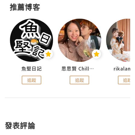
推薦博客
urnal
魚堅日記
思思賢 ChillMyBabe
rikala
追蹤
追蹤
追蹤
發表評論