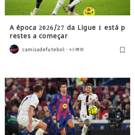
A época 2026/27 da Ligue 1 está p
restes a começar
camisadefutebol
4小時前