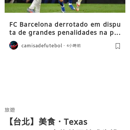
FC Barcelona derrotado em dispu
ta de grandes penalidades na pré
-época
camisadefutebol
4小時前
旅遊
【台北】美食．Texas