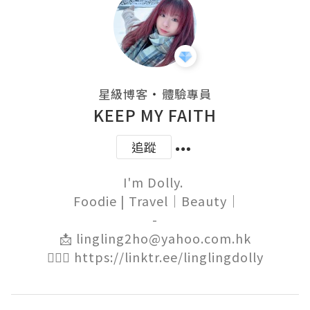
・
星級博客
體驗專員
KEEP MY FAITH
追蹤
I'm Dolly. 

 Foodie | Travel｜Beauty｜

-

📩 lingling2ho@yahoo.com.hk

🙋🏻‍♀️ https://linktr.ee/linglingdolly