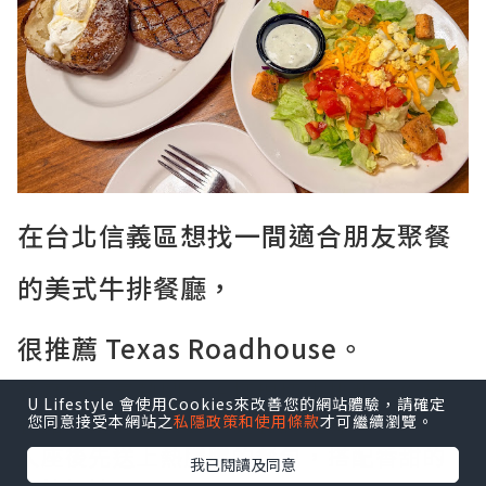
在台北信義區想找一間適合朋友聚餐
的美式牛排餐廳，
很推薦 Texas Roadhouse。
餐廳的氣氛熱鬧，主打現切牛排和大份量
U Lifestyle 會使用Cookies來改善您的網站體驗，請確定
餐點，走的是美式家庭餐廳路線。
您同意接受本網站之
私隱政策和使用條款
才可繼續瀏覽。
入座後先送上熱騰騰的餐包，搭配香甜的
我已閱讀及同意