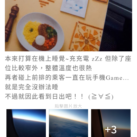
本來打算在機上睡覺~充充電 zZz 但除了座
位比較窄外，整體溫度也很熱
再者碰上前排的乘客一直在玩手機Game...
就是完全沒辦法睡
不過就因此看到日出吧！！
(≧∀≦)
點擊圖片放大
+3