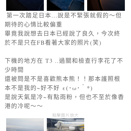
第一次踏足日本...說是不緊張就假的～但
期待的心情比較偏重
畢竟我說想去日本已經說了良久，今次終
於不是只在FB看著大家的照片(笑)
下機的地方在 T3 ..過關和檢查行李花了不
少時間
還被問是不是喜歡熊本熊！！那本護照根
本不是我的~好不好
ε(･ω･｀*)
是說天氣是冷~有點雨粉，但也不至於像香
港的冷呢～～
點擊圖片放大