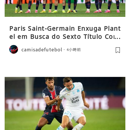
Paris Saint-Germain Enxuga Plant
el em Busca do Sexto Título Cons
ecutivo da Liga
camisadefutebol
4小時前