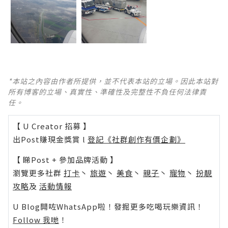
*本站之內容由作者所提供，並不代表本站的立場。因此本站對
所有博客的立場、真實性、準確性及完整性不負任何法律責
任。
【 U Creator 招募 】
出Post賺現金獎賞 l
登記《社群創作有價企劃》
【 睇Post + 參加品牌活動 】
瀏覽更多社群
打卡
丶
旅遊
丶
美食
丶
親子
丶
寵物
丶
扮靚
攻略
及
活動情報
U Blog開咗WhatsApp啦！發掘更多吃喝玩樂資訊！
Follow 我哋
！