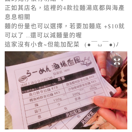
正如其店名，這裡的4款拉麵湯底都與海產
息息相關
麵的份量也可以選擇，若要加麵底 +$10就
可以了 ..還可以減麵量的喔
這家沒有小食~但能加配菜
(●￣ω￣●)ﾉ