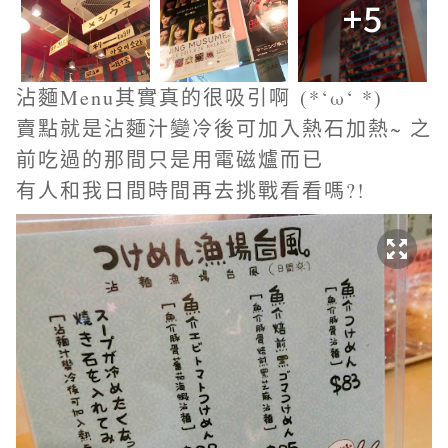
+5
沾麵Menu其實真的很吸引啊
(*‘ω‘ *)
賣點就是沾麵汁變冷後可加入熱石加熱~ 之
前吃過的那間只是用電磁爐而已
有人和我日間時間再去挑戰看看嗎?!