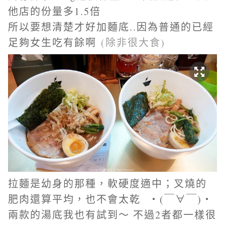
他店的份量多1.5倍
所以要想清楚才好加麵底..因為普通的已經
足夠女生吃有餘啊
(除非很大食)
拉麵是幼身的那種，軟硬度適中；叉燒的
肥肉還算平均，也不會太乾
・(￣∀￣)・
兩款的湯底我也有試到～ 不過2者都一樣很