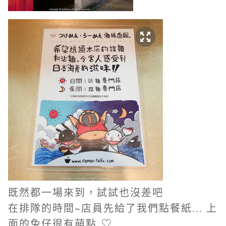
既然都一場來到，試試也沒差吧
在排隊的時間~店員先給了我們點餐紙... 上
面的兔仔很有萌點
♡