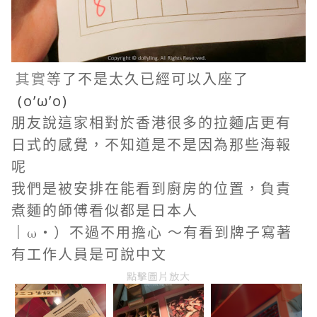
其
實
等了不是太久已經可以入座了
(o’ω’o)
朋友說這家相對於香港很多的拉麵店更有
日式的感覺，不知道是不是因為那些海報
呢
我們是被安排在能看到廚房的位置，負責
煮麵的師傅看似都是日本人
ω・）
不過不用擔心 ～有看到牌子寫著
｜
有工作人員是可說中文
點擊圖片放大