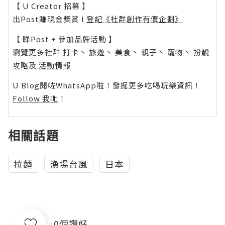
【 U Creator 招募 】
出Post賺現金獎賞 l
登記《社群創作有價企劃》
【 睇Post + 參加品牌活動 】
瀏覽更多社群
打卡
丶
旅遊
丶
美食
丶
親子
丶
寵物
丶
扮靚
攻略
及
活動情報
U Blog開咗WhatsApp啦！發掘更多吃喝玩樂資訊！
Follow 我哋
！
相關話題
拉麵
漁場台風
日本
0個讚好