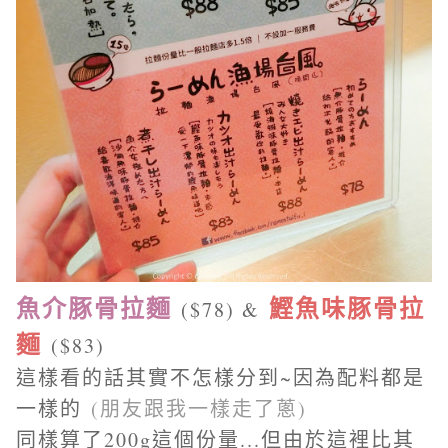
魚介豚骨拉麵
鰹魚味豚骨拉
($78) &
麵
($83)
這樣看的話其實不怎樣分到~因為配料都是
一樣的
(朋友跟我一樣走了蔥)
同樣算了200g這個份量...但由於這裡比其