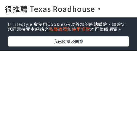
很推薦 Texas Roadhouse。
餐廳的氣氛熱鬧，主打現切牛排和大份量
U Lifestyle 會使用Cookies來改善您的網站體驗，請確定
餐點，走的是美式家庭餐廳路線。
您同意接受本網站之
私隱政策和使用條款
才可繼續瀏覽。
入座後先送上熱騰騰的餐包，搭配香甜的
我已閱讀及同意
肉桂奶油。
桌上還會附上一包帶殼花生，邊聊天邊享
用，很有美式餐廳的氛圍。
點擊圖片放大
+4