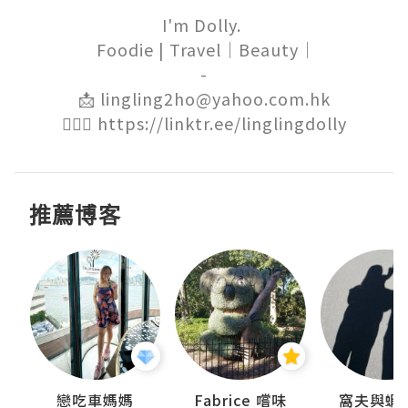
I'm Dolly. 

 Foodie | Travel｜Beauty｜

-

📩 lingling2ho@yahoo.com.hk

🙋🏻‍♀️ https://linktr.ee/linglingdolly
推薦博客
戀吃車媽媽
Fabrice 嚐味
窩夫與蝦