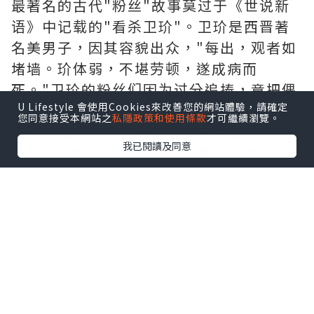
最著名的古代"粉丝"故事莫过于《世说新
语》中记载的"看杀卫玠"。卫玠是西晋著
名美男子，因其容貌出众，"每出，观者如
堵墙。玠体弱，不堪劳顿，遂成病而
死。"卫玠的粉丝们因为过分追捧，竟把偶
U Lifestyle 會使用Cookies來改善您的網站體驗，請確定
像"看死"了，这种狂热的程度，丝毫不亚
您同意接受本網站之
私隱政策和使用條款
才可繼續瀏覽。
于当代追星现场。唐代诗人白居易的粉丝
我已閱讀及同意
更是狂热到在身上纹满白居易的诗句。白
居易在《与元九书》中不无得意地写道"自
长安抵江西，三四千里，凡乡校、佛寺、
逆旅、行舟之中，往往有题仆诗者"，可见
其受欢迎程度。
站姐与古代粉丝的最大区别在于媒介的不
同——站姐用相机和社交媒体，古代粉丝用
笔墨和口耳相传。但底层的情感逻辑是一