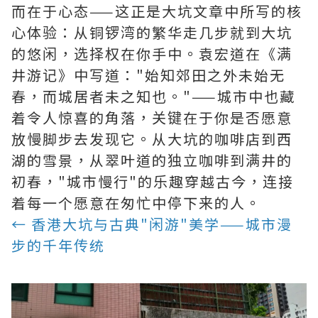
而在于心态——这正是大坑文章中所写的核
心体验：从铜锣湾的繁华走几步就到大坑
的悠闲，选择权在你手中。袁宏道在《满
井游记》中写道："始知郊田之外未始无
春，而城居者未之知也。"——城市中也藏
着令人惊喜的角落，关键在于你是否愿意
放慢脚步去发现它。从大坑的咖啡店到西
湖的雪景，从翠叶道的独立咖啡到满井的
初春，"城市慢行"的乐趣穿越古今，连接
着每一个愿意在匆忙中停下来的人。
← 香港大坑与古典"闲游"美学——城市漫
步的千年传统