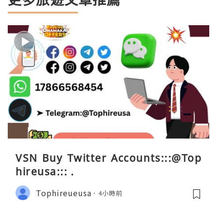
VSN Buy Twitter Accounts:::@Top
hireusa::: .
Tophireueusa
4小時前