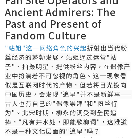
Fan Site Operators and
Ancient Admirers: The
Past and Present of
Fandom Culture
"站姐"这一网络角色的兴起
折射出当代粉
丝经济的蓬勃发展。站姐通过运营"站
子"、拍摄明星、提供粉丝内容，在偶像产
业中扮演着不可忽视的角色。这一现象看
似是互联网时代的产物，但若将目光投向
中国历史，会发现"追星"并不是新鲜事——
古人也有自己的"偶像崇拜"和"粉丝行
为"。北宋时期，柳永的词受到全民追
捧，"凡有井水处，即能歌柳词"，这难道
不是一种文化层面的"追星"吗？