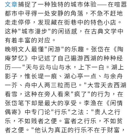
文章
捕捉了一种独特的城市体验——在喧嚣
都市中寻得一处安静的角落，不急不赶地
走走停停，发现藏在街巷中的特色小店。
这种"城市漫步"的闲适感，在古典文学中
有着丰富的对应。
晚明文人最懂"闲游"的乐趣。张岱在《陶
庵梦忆》中记述了自己遍游西湖的种种经
历——"天与云与山与水，上下一白。湖上
影子，惟长堤一痕、湖心亭一点、与余舟
一芥、舟中人两三粒而已。"大雪天去西湖
看雪，这种在旁人看来"疯了"的行为，在
张岱笔下却是最大的享受。李渔在《闲情
偶寄》中专门论"行乐"之法："贵人之行
乐，不如贱者之便。富者之行乐，不如贫
者之便。"他认为真正的行乐不在于财富，