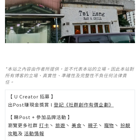
*本站之內容由作者所提供，並不代表本站的立場。因此本站對
所有博客的立場、真實性、準確性及完整性不負任何法律責
任。
【 U Creator 招募 】
出Post賺現金獎賞 l
登記《社群創作有價企劃》
【 睇Post + 參加品牌活動 】
瀏覽更多社群
打卡
丶
旅遊
丶
美食
丶
親子
丶
寵物
丶
扮靚
攻略
及
活動情報