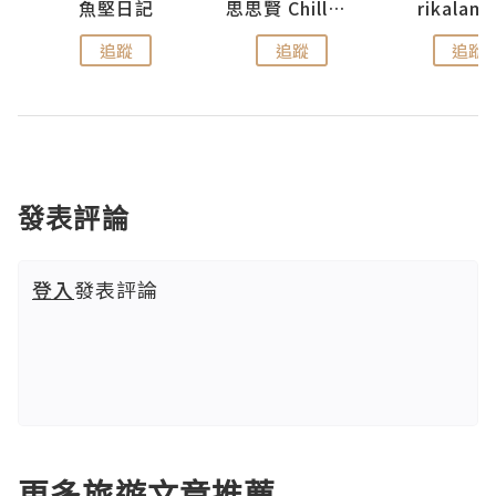
urnal
魚堅日記
思思賢 ChillMyBabe
rikala
追蹤
追蹤
追蹤
發表評論
登入
發表評論
更多旅遊文章推薦