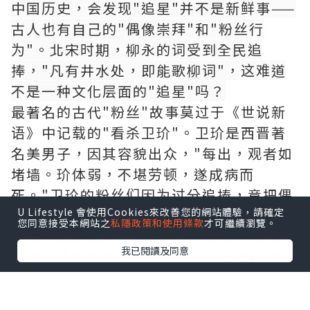
中国历史，会发现"追星"并不是新鲜事——
古人也有自己的"偶像崇拜"和"粉丝行
为"。北宋时期，柳永的词受到全民追
捧，"凡有井水处，即能歌柳词"，这难道
不是一种文化层面的"追星"吗？
最著名的古代"粉丝"故事莫过于《世说新
语》中记载的"看杀卫玠"。卫玠是西晋著
名美男子，因其容貌出众，"每出，观者如
堵墙。玠体弱，不堪劳顿，遂成病而
死。"卫玠的粉丝们因为过分追捧，竟把偶
U Lifestyle 會使用Cookies來改善您的網站體驗，請確定
像"看死"了，这种狂热的程度，丝毫不亚
您同意接受本網站之
私隱政策和使用條款
才可繼續瀏覽。
于当代追星现场。唐代诗人白居易的粉丝
我已閱讀及同意
更是狂热到在身上纹满白居易的诗句。白
居易在《与元九书》中不无得意地写道"自
长安抵江西，三四千里，凡乡校、佛寺、