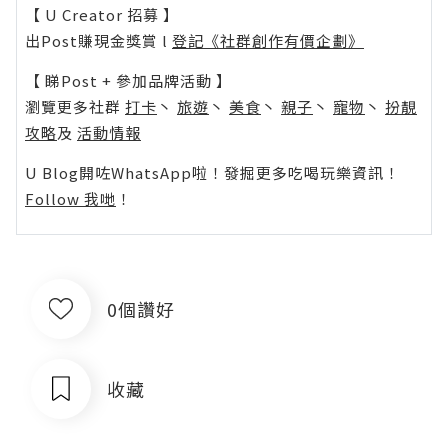
【 U Creator 招募 】
出Post賺現金獎賞 l
登記《社群創作有價企劃》
【 睇Post + 參加品牌活動 】
瀏覽更多社群
打卡
丶
旅遊
丶
美食
丶
親子
丶
寵物
丶
扮靚
攻略
及
活動情報
U Blog開咗WhatsApp啦！發掘更多吃喝玩樂資訊！
Follow 我哋
！
0個讚好
收藏