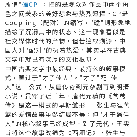
所谓"
磕CP
"，指的是观众对作品中两个角
色之间关系的美好想象与热烈追捧。CP是
Coupling（配对）的缩写，"磕"则形象地
描绘了沉溺其中的状态。这一现象看似是
社交媒体时代的产物，但若追根溯源，中
国人对"配对"的执着热爱，其实早在古典
文学中就已有深厚的文化根基。
中国古典文学中最经典、最持久的叙事模
式，莫过于"才子佳人"。"才子"配"佳
人"这一公式，从唐传奇到元杂剧再到明清
小说，贯穿了近千年。唐代元稹的《莺莺
传》是这一模式的早期雏形——张生与崔莺
莺的爱情故事虽然结局不美，但"才子遇佳
人"的核心叙事已经成型。到了元代，王实
甫将这个故事改编为《西厢记》，张生与