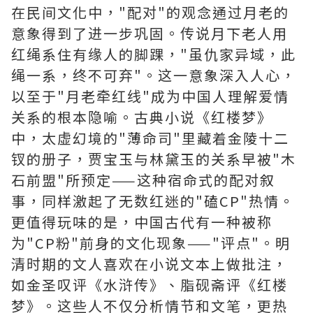
在民间文化中，"配对"的观念通过月老的
意象得到了进一步巩固。传说月下老人用
红绳系住有缘人的脚踝，"虽仇家异域，此
绳一系，终不可弃"。这一意象深入人心，
以至于"月老牵红线"成为中国人理解爱情
关系的根本隐喻。古典小说《红楼梦》
中，太虚幻境的"薄命司"里藏着金陵十二
钗的册子，贾宝玉与林黛玉的关系早被"木
石前盟"所预定——这种宿命式的配对叙
事，同样激起了无数红迷的"磕CP"热情。
更值得玩味的是，中国古代有一种被称
为"CP粉"前身的文化现象——"评点"。明
清时期的文人喜欢在小说文本上做批注，
如金圣叹评《水浒传》、脂砚斋评《红楼
梦》。这些人不仅分析情节和文笔，更热