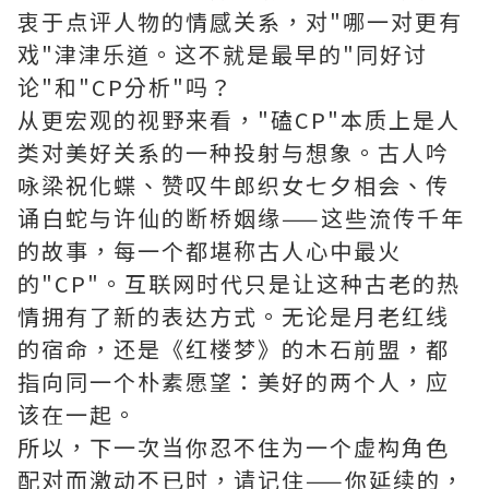
衷于点评人物的情感关系，对"哪一对更有
戏"津津乐道。这不就是最早的"同好讨
论"和"CP分析"吗？
从更宏观的视野来看，"磕CP"本质上是人
类对美好关系的一种投射与想象。古人吟
咏梁祝化蝶、赞叹牛郎织女七夕相会、传
诵白蛇与许仙的断桥姻缘——这些流传千年
的故事，每一个都堪称古人心中最火
的"CP"。互联网时代只是让这种古老的热
情拥有了新的表达方式。无论是月老红线
的宿命，还是《红楼梦》的木石前盟，都
指向同一个朴素愿望：美好的两个人，应
该在一起。
所以，下一次当你忍不住为一个虚构角色
配对而激动不已时，请记住——你延续的，