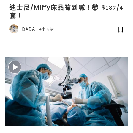
迪士尼/Miffy床品筍到喊！🤯 $187/4
套！
DADA
4小時前