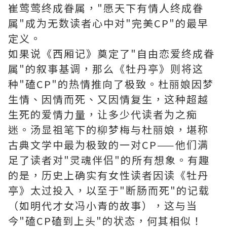
崔莺莺终成眷属，"愿天下有情人终成眷
属"成为无数读者心中对"完美CP"的最早
定义。
如果说《西厢记》奠定了"自由恋爱终成眷
属"的叙事基调，那么《牡丹亭》则将这
种"磕CP"的热情推向了极致。杜丽娘因梦
生情、因情而死、又因情复生，这种超越
生死的爱情力量，让多少代读者为之痴
迷。汤显祖笔下的柳梦梅与杜丽娘，堪称
古典文学中最为极致的一对CP——他们满
足了读者对"灵魂伴侣"的所有想象。有趣
的是，历史上确实有女性读者因读《牡丹
亭》太过投入，以至于"断肠而死"的记载
（如明代才女冯小青的故事），这与当
今"磕CP磕到上头"的状态，何其相似！