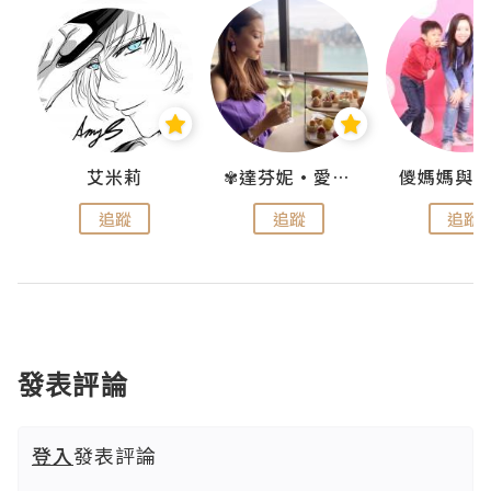
點滴
艾米莉
✾達芬妮•愛孩子•愛生活✾
追蹤
追蹤
追蹤
發表評論
登入
發表評論