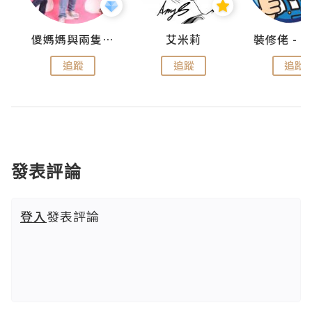
點滴
儍媽媽與兩隻小魔怪之家
艾米莉
追蹤
追蹤
追蹤
發表評論
登入
發表評論