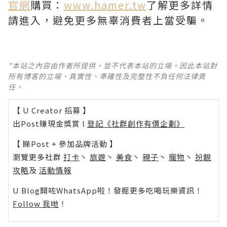
官網
購買：
www.hamer.tw
了解更多詳情
請進入，避免更多無辜消費者上當受騙。
*本站之內容由作者所提供，並不代表本站的立場。因此本站對
所有博客的立場、真實性、準確性及完整性不負任何法律責
任。
【 U Creator 招募 】
出Post賺現金獎賞 l
登記《社群創作有價企劃》
【 睇Post + 參加品牌活動 】
瀏覽更多社群
打卡
丶
旅遊
丶
美食
丶
親子
丶
寵物
丶
扮靚
攻略
及
活動情報
U Blog開咗WhatsApp啦！發掘更多吃喝玩樂資訊！
Follow 我哋
！