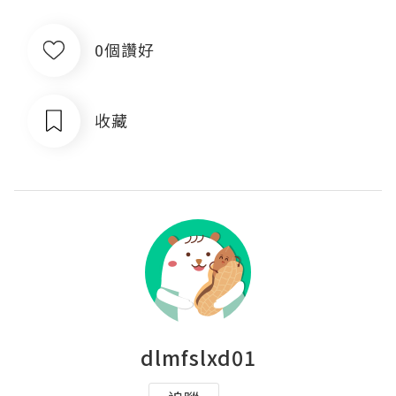
0個讚好
收藏
dlmfslxd01