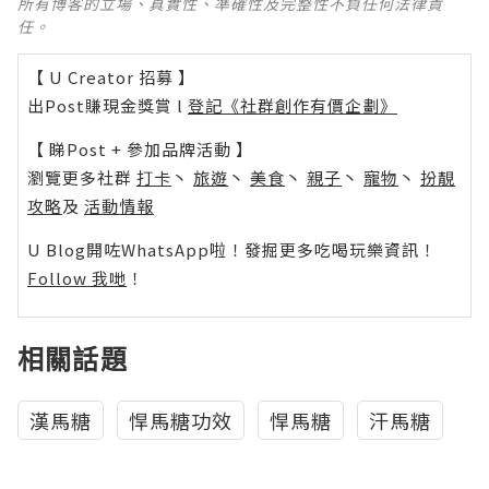
所有博客的立場、真實性、準確性及完整性不負任何法律責
任。
【 U Creator 招募 】
出Post賺現金獎賞 l
登記《社群創作有價企劃》
【 睇Post + 參加品牌活動 】
瀏覽更多社群
打卡
丶
旅遊
丶
美食
丶
親子
丶
寵物
丶
扮靚
攻略
及
活動情報
U Blog開咗WhatsApp啦！發掘更多吃喝玩樂資訊！
Follow 我哋
！
相關話題
漢馬糖
悍馬糖功效
悍馬糖
汗馬糖