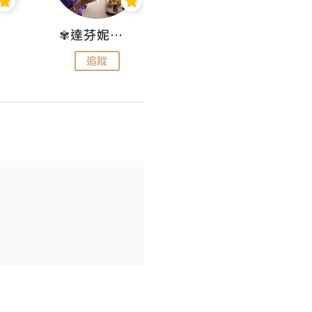
✾達芬妮•愛孩子•愛生活✾
wendysugar享受生活gogogo
追蹤
追蹤