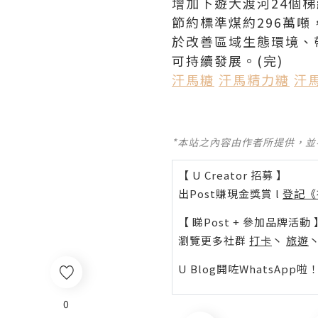
增加下遊大渡河24個梯
節約標準煤約296萬
於改善區域生態環境、
可持續發展。(完)
汗馬糖
汗馬精力糖
汗
*本站之內容由作者所提供，
【 U Creator 招募 】
出Post賺現金獎賞 l
登記《
【 睇Post + 參加品牌活動 
瀏覽更多社群
打卡
丶
旅遊
U Blog開咗WhatsAp
0