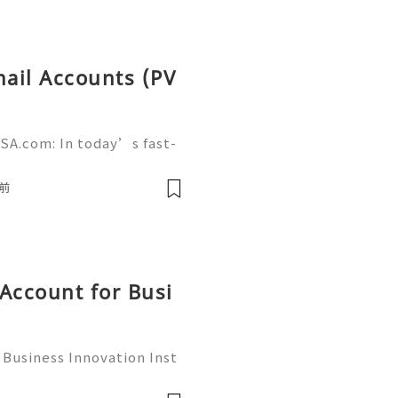
mail Accounts (PV
SA.com: In today’s fast-
 communication remains a
 many platforms are availa
前
Account for Busi
 Business Innovation Inst
powerful platforms for b
wareness, connect with c