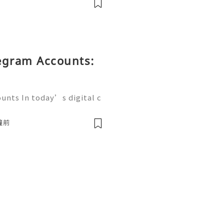
legram Accounts:
unts In today’s digital c
g platforms play a crucia
esses, and communities. A
鐘前