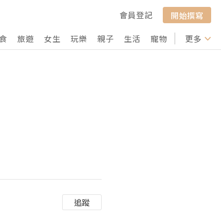
會員登記
開始撰寫
食
旅遊
女生
玩樂
親子
生活
寵物
行山
更多
打卡
追蹤