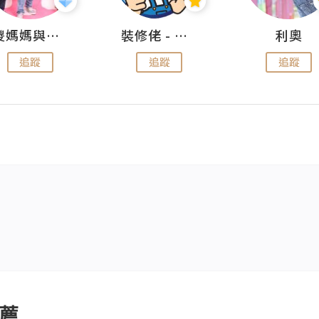
儍媽媽與兩隻小魔怪之家
裝修佬 - 香港一站式網上裝修平台
利奧
追蹤
追蹤
追蹤
薦