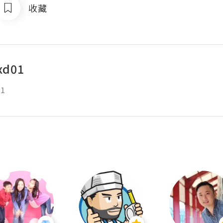
收藏
xd01
01