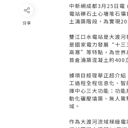
中新網成都3月25日電
電站礫石土心墻堆石壩
土澆築階段，為實現2
分享
雙江口水電站是大渡河
是國家電力發展“十三
高寒”等特點，為世界
首倉澆築混凝土約400
據項目經理華正超介紹
工過程全程信息化、智
揮中心三大功能：功能
動化碾壓填築、無人駕
域。
作為大渡河流域梯級電