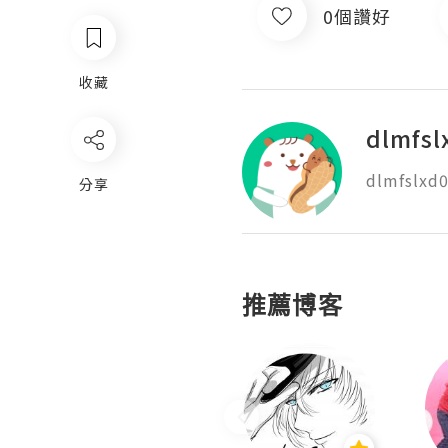
0個讚好
收藏
dlmfsl
dlmfslxd
分享
推薦博客