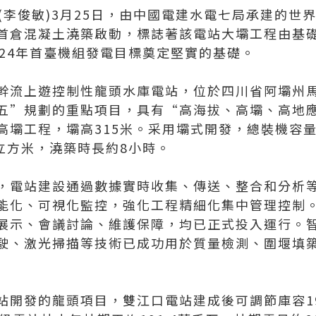
 (李俊敏)3月25日，由中國電建水電七局承建的世
首倉混凝土澆築啟動，標誌著該電站大壩工程由基
024年首臺機組發電目標奠定堅實的基礎。
幹流上遊控制性龍頭水庫電站，位於四川省阿壩州
五”規劃的重點項目，具有“高海拔、高壩、高地
高壩工程，壩高315米。采用壩式開發，總裝機容量
立方米，澆築時長約8小時。
，電站建設通過數據實時收集、傳送、整合和分析
能化、可視化監控，強化工程精細化集中管理控制
展示、會議討論、維護保障，均已正式投入運行。
駛、激光掃描等技術已成功用於質量檢測、圍堰填
站開發的龍頭項目，雙江口電站建成後可調節庫容19