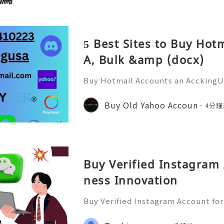
5 Best Sites to Buy Hot
A, Bulk &amp (docx)
Buy Hotmail Accounts an AcckingU
paced digital environment, email
core part of online activity. While
Buy Old Yahoo Accoun
4分鐘
ble, AcckingUSA.com Hotmai
Buy Verified Instagram 
ness Innovation
Buy Verified Instagram Account for
agram has become one of the most 
usinesses looking to build brand a