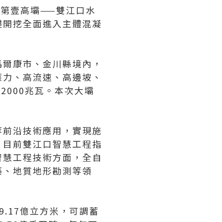
界第壹高壩——雙江口水
礎開挖全面進入主體混凝
馬爾康市、金川縣境內，
應力、高流速、高邊坡、
2000兆瓦。本次大壩
等前沿技術應用，實現施
。目前雙江口智慧工程指
智慧工程技術方面，全自
築、地質地形勘測等領
.17億立方米，可調蓄