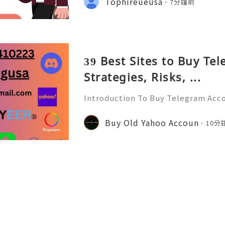
Tophireueusa
7分鐘前
ustomers, and create stron
39 Best Sites to Buy Te
Strategies, Risks, ...
Introduction To Buy Telegram Acco
ommunication landscape, messagin
l role in connecting people, busin
Buy Old Yahoo Accoun
10分
mong these platforms, Tele