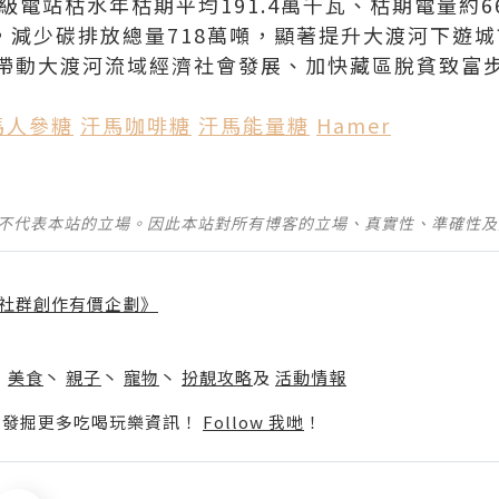
級電站枯水年枯期平均191.4萬千瓦、枯期電量約6
噸，減少碳排放總量718萬噸，顯著提升大渡河下遊
帶動大渡河流域經濟社會發展、加快藏區脫貧致富
馬人參糖
汗馬咖啡糖
汗馬能量糖
Hamer
並不代表本站的立場。因此本站對所有博客的立場、真實性、準確性
社群創作有價企劃》
】
丶
美食
丶
親子
丶
寵物
丶
扮靚攻略
及
活動情報
p啦！發掘更多吃喝玩樂資訊！
Follow 我哋
！