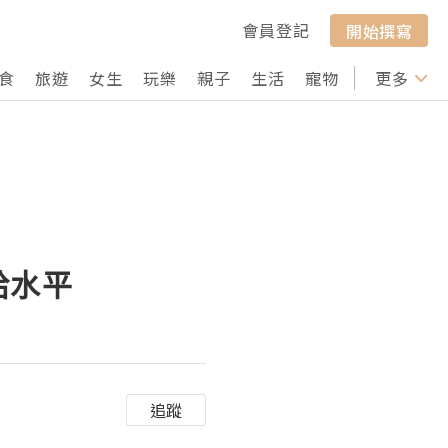
會員登記
開始撰寫
食
旅遊
女生
玩樂
親子
生活
寵物
行山
更多
打卡
給水平
追蹤