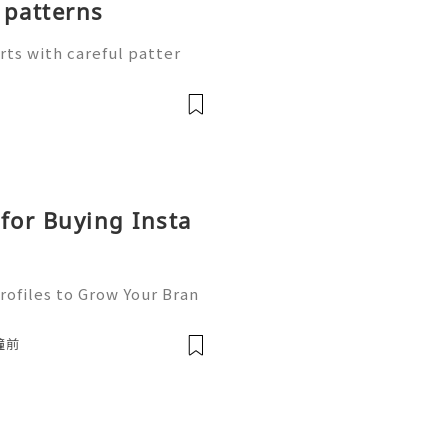
patterns
rts with careful patter
 outlines on pattern pape
ap and skirt shape. Follow
for Buying Insta
rofiles to Grow Your Bran
, Instagram has become on
a platforms for businesse
鐘前