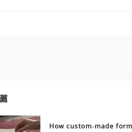
薦
How custom‑made forma