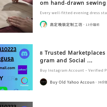
om hand‑drawn sewing 
Every well‑fitted evening dress sta
n‑drafting. Craftsmen draw precise
r to define waistline, shoulder str
高定晚裝定制工坊
13分鐘前
the whole handmade‑ma
8 Trusted Marketplaces 
gram and Social ...
Buy Instagram Account – Verified P
d Faster In today’s digital world
e of the most powerful social medi
Buy Old Yahoo Accoun
36分
s, influencers, marketer