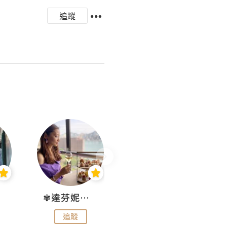
追蹤
✾達芬妮•愛孩子•愛生活✾
wendysugar享受生活gogogo
追蹤
追蹤