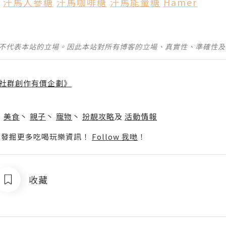
汗馬人參糖
汗馬咖啡糖
汗馬能量糖
Hamer
並不代表本站的立場。因此本站對所有博客的立場、真實性、準確性
社群創作有價企劃》
】
丶
美食
丶
親子
丶
寵物
丶
扮靚攻略
及
活動情報
p啦！發掘更多吃喝玩樂資訊！
Follow 我哋
！
收藏