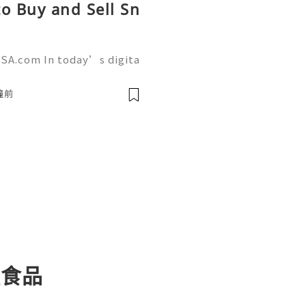
o Buy and Sell Sn
SA.com In today’s digita
 a powerful role in commu
g. AcckingUSA.com Snapch
鐘前
種食品