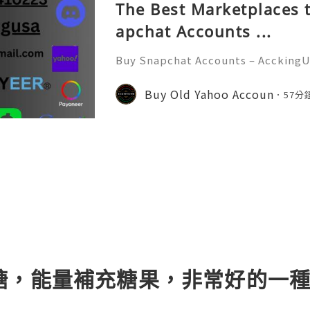
The Best Marketplaces t
apchat Accounts ...
Buy Snapchat Accounts – AcckingU
l era, social media platforms play
nication, branding, and marketin
Buy Old Yahoo Accoun
57分
at has become one of the most
糖，能量補充糖果，非常好的一