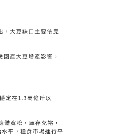
出，大豆缺口主要依靠
受國產大豆增產影響，
定在1.3萬億斤以
需總體寬松，庫存充裕，
給水平，糧食市場運行平