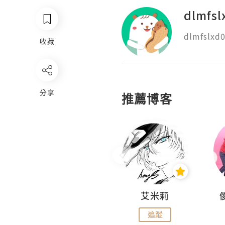
dlmfsl
dlmfslxd
收藏
分享
推薦博客
Hahakelly的生活點滴
艾米莉
追蹤
追蹤