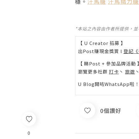
穩。
汗馬糖
汗馬精力糖
*本站之內容由作者所提供，
【 U Creator 招募 】
出Post賺現金獎賞 l
登記《
【 睇Post + 參加品牌活動 
瀏覽更多社群
打卡
丶
旅遊
U Blog開咗WhatsAp
0個讚好
0