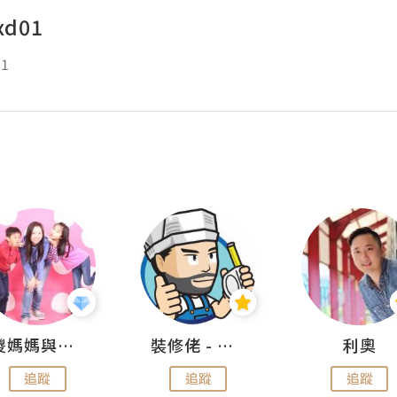
xd01
01
儍媽媽與兩隻小魔怪之家
裝修佬 - 香港一站式網上裝修平台
利奧
追蹤
追蹤
追蹤