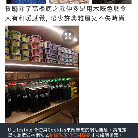
餐
廳除了高樓底之餘仲多是用
木
嘅色
調令
人
有
和暖感覺,
帶少許
典雅
風
又不失時尚.
U Lifestyle 會使用Cookies來改善您的網站體驗，請確定
您同意接受本網站之
私隱政策和使用條款
才可繼續瀏覽。