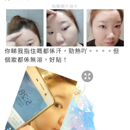
點擊圖片放大
你睇我指住嘅都係汗，勁熱吖。。。。但
個妝都係無溶，好貼！