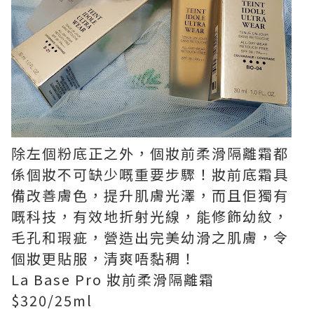
除左個粉底正之外，個妝前柔滑隔離霜都
係個妝不可缺少嘅重要步驟！妝前底霜具
備改善膚色，提升肌膚光澤，而且佢獨有
嘅科技，有效地折射光線，能修飾幼紋，
毛孔和瑕疵，營造出完美幼滑之肌膚，令
個妝更貼服，清爽唔黏稠！
La Base Pro 妝前柔滑隔離霜
$320/25ml