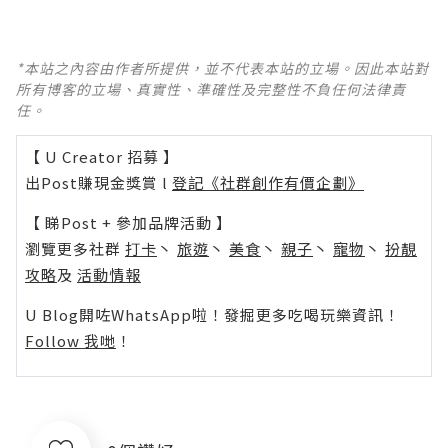
*本站之內容由作者所提供，並不代表本站的立場。因此本站對
所有博客的立場、真實性、準確性及完整性不負任何法律責
任。
【 U Creator 招募 】
出Post賺現金獎賞 l
登記《社群創作有價企劃》
【 睇Post + 參加品牌活動 】
瀏覽更多社群
打卡
丶
旅遊
丶
美食
丶
親子
丶
寵物
丶
扮靚
攻略
及
活動情報
U Blog開咗WhatsApp啦！發掘更多吃喝玩樂資訊！
Follow 我哋
！