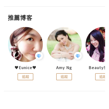
推薦博客
h 夏沫
♥Eunice♥
Amy Ng
追蹤
追蹤
追蹤