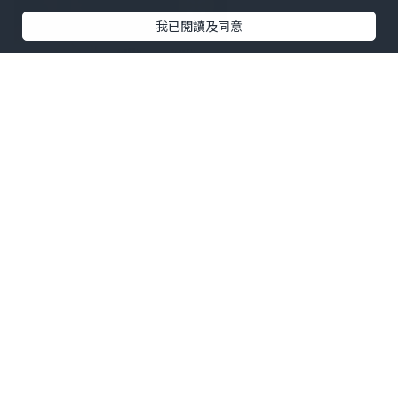
我已閱讀及同意
一入門口左手邊有個雪櫃放住杯裝乳酪同
枝裝汽水，有我同monkey都喜嘅coke
zero! 之後就係冰鮮海鮮， 佢有蟹，蝦，
青口，蜆同大家亮眼點：龍蝦！ 龍蝦有好