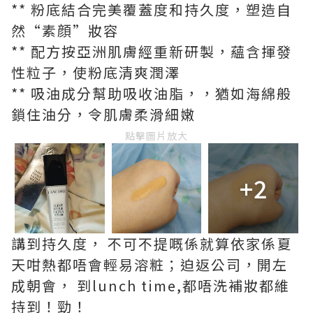
** 粉底結合完美覆蓋度和持久度，塑造自
然“素顔”妝容
** 配方按亞洲肌膚經重新研製，蘊含揮發
性粒子，使粉底清爽潤澤
** 吸油成分幫助吸收油脂，，猶如海綿般
鎖住油分，令肌膚柔滑細嫩
點擊圖片放大
+2
講到持久度， 不可不提嘅係就算依家係夏
天咁熱都唔會輕易溶粧；迫返公司，開左
成朝會， 到lunch time,都唔洗補妝都維
持到！勁！