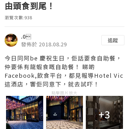
由頭食到尾！
瀏覽次數:938
.0
追蹤
發佈於 2018.08.29
今日同阿be 慶祝生日，佢話要食自助餐，
仲要係有龍蝦食嘅自助餐！ 睇啲
Facebook,飲食平台，都見報導Hotel Vic
這酒店，響佢同意下，就去試吓！
點擊圖片放大
+3