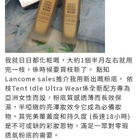
我就日日都化粧嘅，大約1個半月左右就用
完一枝，係時候要買枝新了。 點知
Lancome sales推介我用新出嘅粉底。 依
枝Tent Idle Ultra Wear係全新配方專為
亞洲女性而設，粉底質感透薄而長效保
濕，半啞緻的亮澤妝效令它成為必備妝
物。其完美覆蓋度和持久度 (長達18小時)
是不可或缺的彩妝恩物，滿足一眾對零瑕
透氣粉底的需要。