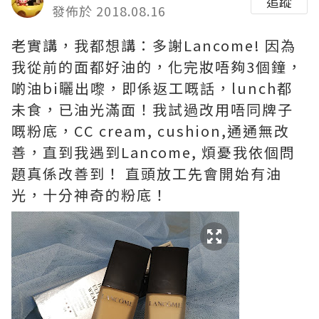
追蹤
發佈於 2018.08.16
老實講，我都想講：多謝Lancome! 因為
我從前的面都好油的，化完妝唔夠3個鐘，
啲油bi矖出嚟，即係返工嘅話，lunch都
未食，已油光滿面！我試過改用唔同牌子
嘅粉底，CC cream, cushion,通通無改
善，直到我遇到Lancome, 煩憂我依個問
題真係改善到！ 直頭放工先會開始有油
光，十分神奇的粉底！