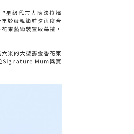
URE™星級代言人陳法拉攜
，今年於母親節前夕再度合
香花束藝術裝置啟幕禮，
達六米的大型鬱金香花束
gnature Mum與寶