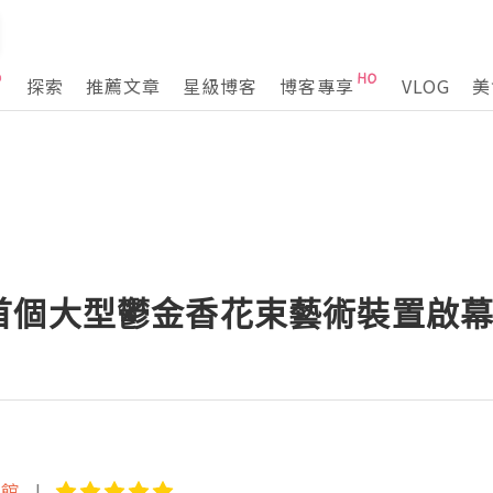
探索
推薦文章
星級博客
博客專享
VLOG
美
首個大型鬱金香花束藝術裝置啟
術館