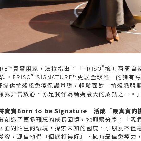
®
TURE™真實用家，法拉指出：「FRISO
擁有荷蘭自家
®
。FRISO
SIGNATURE™更以全球唯一的獨
寶寶提供抗體般免疫保護基礎，輕鬆面對『抗體脆弱
讓我非常放心，亦是我作為媽媽最大的成就之一。
寶Born to be Signature 活成「最真實
友創造了更多難忘的成長回憶，她興奮分享：「我
，面對陌生的環境，探索未知的國度，小朋友不但
從容，源自他們『個底打得好』，擁有最佳免疫力