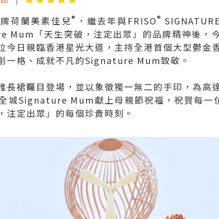
®
®
品牌荷蘭美素佳兒
，繼去年與FRISO
SIGNAT
ture Mum「天生突破，注定出眾」的品牌精神後
拉今日親臨香港星光大道，主持全港首個大型鬱金
格、成就不凡的Signature Mum致敬。
雅長裙矚目登場，並以象徵獨一無二的手印，為高
Signature Mum獻上母親節祝福，祝賀每一位Si
，注定出眾」的每個珍貴時刻。