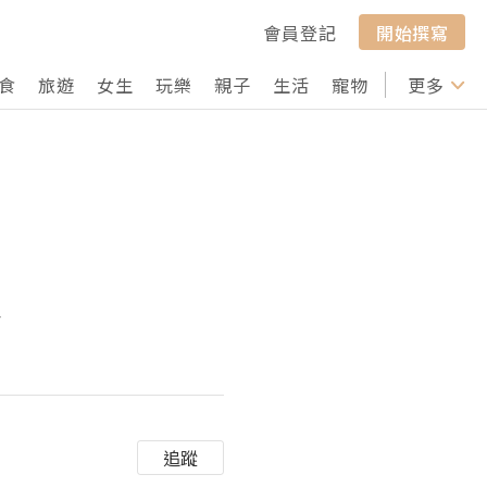
會員登記
開始撰寫
食
旅遊
女生
玩樂
親子
生活
寵物
行山
更多
打卡
幕
追蹤