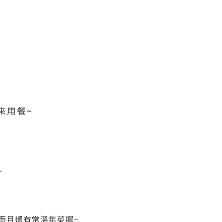
來用餐~
~
 而且還有常溫年菜喔~