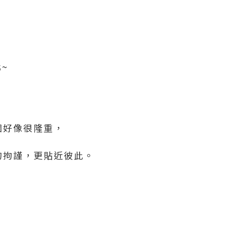
~
個好像很隆重，
的拘謹，更貼近彼此。