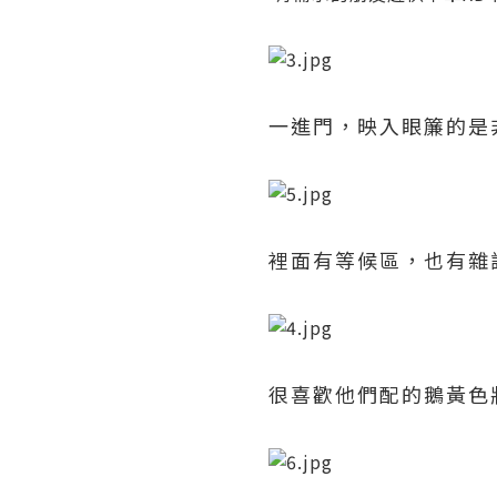
一進門，映入眼簾的是
裡面有等候區，也有雜
很喜歡他們配的鵝黃色